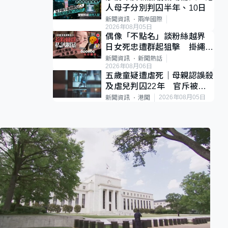
人母子分別判囚半年、10日
新聞資訊
兩岸國際
2026年08月05日
偶像「不點名」談粉絲越界
日女死忠遭群起狙擊 掛繩開
直播道歉後輕生
新聞資訊
新聞熱話
2026年08月06日
五歲童疑遭虐死｜母親認誤殺
及虐兒判囚22年 官斥被告
殘忍、同類案最惡劣
2026年08月05日
新聞資訊
港聞