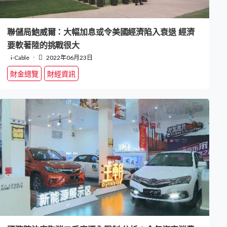
聯儲局鮑威爾：大幅加息或令美國經濟陷入衰退 經濟
要軟著陸的挑戰很大
i-Cable
2022年06月23日
財金總覽
財經資訊