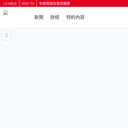
i-CABLE
HOY TV
有線寬頻及電訊服務
新聞
財經
特約內容
返回