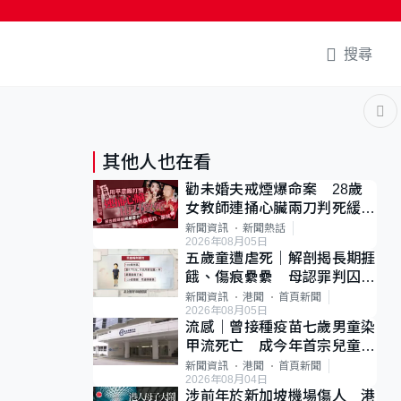
搜尋
其他人也在看
勸未婚夫戒煙爆命案 28歲
女教師連捅心臟兩刀判死緩
母斥判太重已上訴
新聞資訊
新聞熱話
2026年08月05日
五歲童遭虐死｜解剖揭長期捱
餓、傷痕纍纍 母認罪判囚
22年 官斥冷血：同類案最
新聞資訊
港聞
首頁新聞
2026年08月05日
惡劣
流感｜曾接種疫苗七歲男童染
甲流死亡 成今年首宗兒童感
染離世個案
新聞資訊
港聞
首頁新聞
2026年08月04日
涉前年於新加坡機場傷人 港