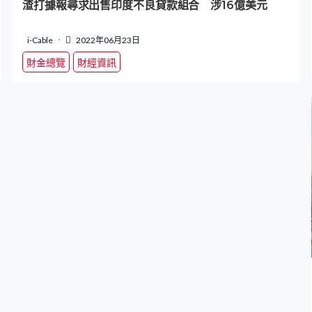
渣打據報尋求出售印度不良貸款組合 涉16億美元
i-Cable
2022年06月23日
財金總覽
財經資訊