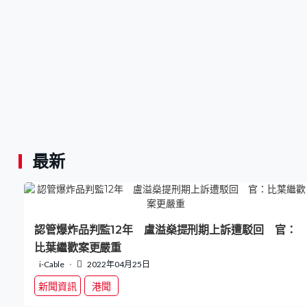
最新
認管爆炸品判監12年 盧溢燊提刑期上訴遭駁回 官：
比葉繼歡案更嚴重
i-Cable
2022年04月25日
新聞資訊
港聞