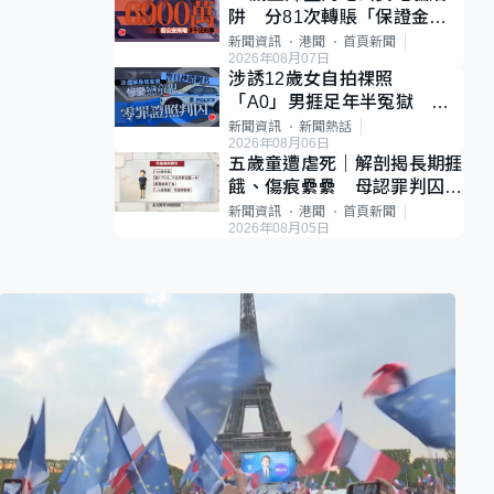
阱 分81次轉賬「保證金」
損失近6900萬元
新聞資訊
港聞
首頁新聞
2026年08月07日
涉誘12歲女自拍祼照
「A0」男捱足年半冤獄 法
官推翻裁決：抄錯標點
新聞資訊
新聞熱話
2026年08月06日
五歲童遭虐死｜解剖揭長期捱
餓、傷痕纍纍 母認罪判囚
22年 官斥冷血：同類案最
新聞資訊
港聞
首頁新聞
2026年08月05日
惡劣