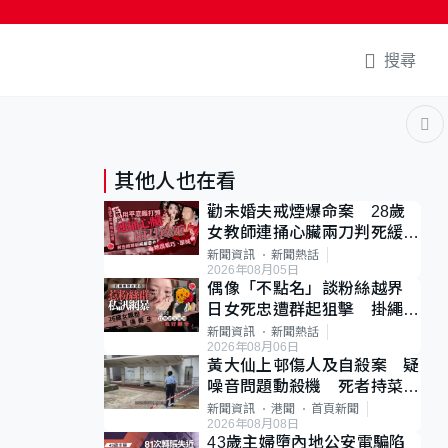
搜尋
其他人也在看
勸未婚夫戒煙爆命案 28歲
女教師連捅心臟兩刀判死緩
母斥判太重已上訴
新聞資訊
新聞熱話
2026年08月05日
偶像「不點名」談粉絲越界
日女死忠遭群起狙擊 掛繩開
直播道歉後輕生
新聞資訊
新聞熱話
2026年08月06日
黃大仙上邨傷人及自殺案 疑
噪音問題動殺機 死者持菜刀
斬傷樓上鄰居後墮斃
新聞資訊
港聞
首頁新聞
2026年08月08日
43歲主婦墮內地公安電騙陷