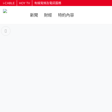
i-CABLE
HOY TV
有線寬頻及電訊服務
新聞
財經
特約內容
返回