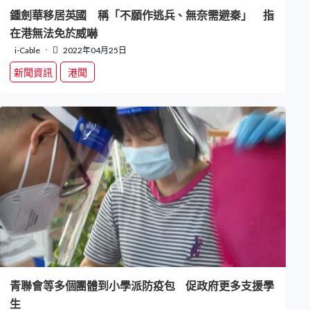
鍾劍華移居英國 稱「不願作逃兵、無奈需避秦」 指
在港無法免於威嚇
i-Cable
2022年04月25日
新聞資訊
港聞
青聯會等多個團體到小學派防疫包 促政府更多支援學
生