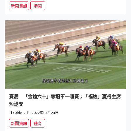
新聞資訊
港聞
賽馬 「金鎗六十」奪冠軍一哩賽；「福逸」贏得主席
短途獎
i-Cable
2022年04月24日
新聞資訊
體育