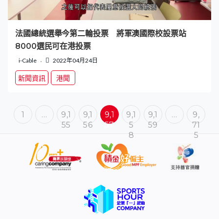
法國總統選舉今第二輪投票 將軍澳國際校設票站
8000選民可在港投票
i-Cable
2022年04月24日
新聞資訊
港聞
1
…
9,1
9,1
9,1
9,1
9,1
…
9,
55
56
57
5
59
71
8
5