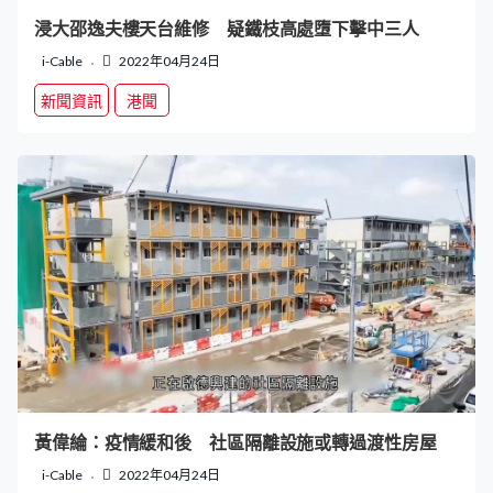
浸大邵逸夫樓天台維修 疑鐵枝高處墮下擊中三人
i-Cable
2022年04月24日
新聞資訊
港聞
黃偉綸：疫情緩和後 社區隔離設施或轉過渡性房屋
i-Cable
2022年04月24日