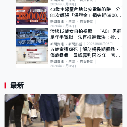
新聞資訊
港聞
首頁新聞
2026年08月08日
43歲主婦墮內地公安電騙陷阱 分
81次轉賬「保證金」損失近6900萬
元
新聞資訊
港聞
首頁新聞
2026年08月07日
涉誘12歲女自拍祼照 「A0」男捱
足年半冤獄 法官推翻裁決：抄錯
標點
2026年08月06日
新聞資訊
新聞熱話
五歲童遭虐死｜解剖揭長期捱餓、
傷痕纍纍 母認罪判囚22年 官斥
冷血：同類案最惡劣
新聞資訊
港聞
首頁新聞
2026年08月05日
最新