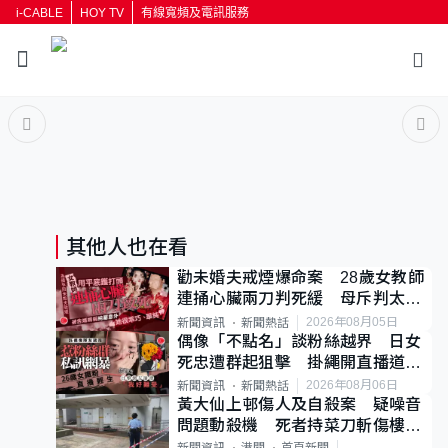
i-CABLE
HOY TV
有線寬頻及電訊服務
返回
按輸入鍵開始搜尋
其他人也在看
勸未婚夫戒煙爆命案 28歲女教師
連捅心臟兩刀判死緩 母斥判太重
已上訴
2026年08月05日
新聞資訊
新聞熱話
偶像「不點名」談粉絲越界 日女
死忠遭群起狙擊 掛繩開直播道歉
後輕生
2026年08月06日
新聞資訊
新聞熱話
黃大仙上邨傷人及自殺案 疑噪音
問題動殺機 死者持菜刀斬傷樓上
鄰居後墮斃