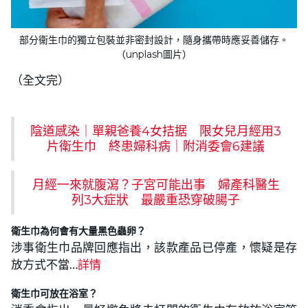
部分衞生巾的獨立包裝並非密封設計，隨身攜帶時應妥善儲存。
（unplash圖片）
（全文完）
陰道感染｜單親爸養4女拮据 限女兒月經用3
片衛生巾 終患婦科病｜附消委會6建議
月經一來就腹瀉？子宮可能出事 婦產科醫生
列3大症狀 最嚴重恐穿破腸子
衛生巾為何會有大量黑色蟲卵？
涉事衛生巾品牌回應指出，該款產品已停產，懷疑是存
放方式不當…
詳情
衛生巾可放在浴室？