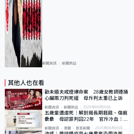
新聞資訊
新聞熱話
其他人也在看
勸未婚夫戒煙爆命案 28歲女教師連捅
心臟兩刀判死緩 母斥判太重已上訴
2026年08月05日
新聞資訊
新聞熱話
五歲童遭虐死｜解剖揭長期捱餓、傷痕
纍纍 母認罪判囚22年 官斥冷血：同
類案最惡劣
2026年08月05日
新聞資訊
港聞
首頁新聞
流感｜曾接種疫苗七歲男童染甲流死