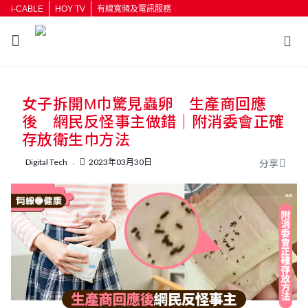
i-CABLE
HOY TV
有線寬頻及電訊服務
返回
女子拆開M巾驚見蟲卵 生產商回應
按輸入鍵開始搜尋
後 網民反怪事主做錯｜附消委會正確
存放衛生巾方法
Digital Tech
2023年03月30日
分享