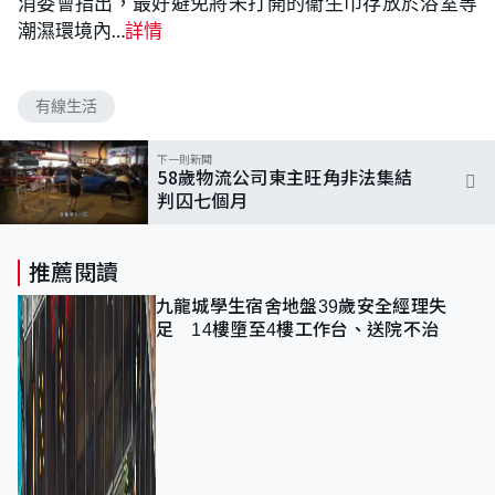
消委會指出，最好避免將未打開的衞生巾存放於浴室等
潮濕環境內…
詳情
有線生活
下一則新聞
58歲物流公司東主旺角非法集結
判囚七個月
推薦閱讀
九龍城學生宿舍地盤39歲安全經理失
足 14樓墮至4樓工作台、送院不治