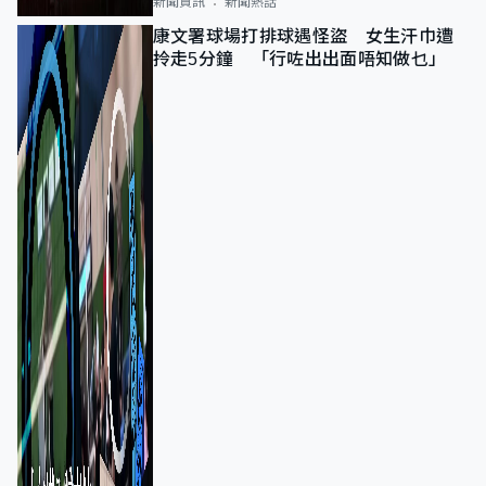
新聞資訊
新聞熱話
康文署球場打排球遇怪盜 女生汗巾遭
拎走5分鐘 「行咗出出面唔知做乜」