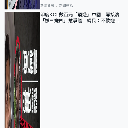
新聞資訊
新聞熱話
印度KOL數百元「窮遊」中國 靠接濟
「嫌三嫌四」惹爭議 網民：不歡迎劣
質旅客