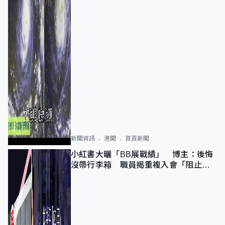
新聞資訊
港聞
首頁新聞
小紅書大曬「BB展戰績」 博主：後悔
沒帶行李箱 職員揭重複入會「阻止唔
到」