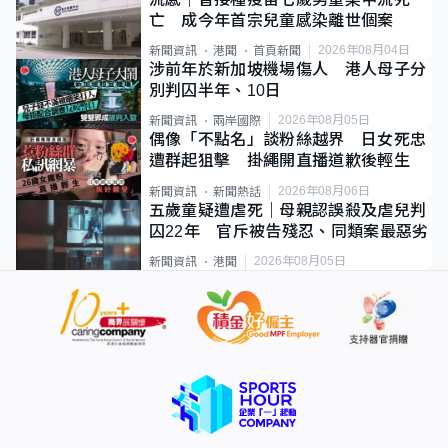
亡 成今年首宗兒童感染離世個案
2026年08月04日
新聞資訊
港聞
首頁新聞
涉前年於新加坡機場傷人 港人母子分
別判囚半年、10日
2026年08月05日
新聞資訊
兩岸國際
偶像「不點名」談粉絲越界 日女死忠
遭群起狙擊 掛繩開直播道歉後輕生
2026年08月06日
新聞資訊
新聞熱話
五歲童疑遭虐死｜母親認誤殺及虐兒判
囚22年 官斥被告殘忍、同類案最惡劣
2026年08月05日
新聞資訊
港聞