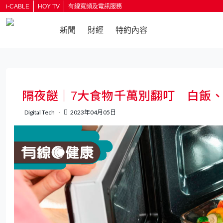
i-CABLE
HOY TV
有線寬頻及電訊服務
新聞
財經
特約內容
返回
隔夜餸｜7大食物千萬別翻叮 白飯
Digital Tech
2023年04月05日