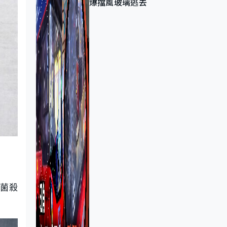
爆擋風玻璃逃去
菌殺