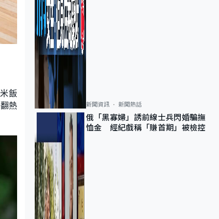
的米飯
爐翻熱
新聞資訊
新聞熱話
俄「黑寡婦」誘前線士兵閃婚騙撫
恤金 經紀戲稱「賺首期」被檢控