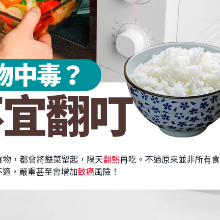
食物，都會將餸菜留起，隔天
翻熱
再吃。不過原來並非所有
不適，嚴重甚至會增加
致癌
風險！