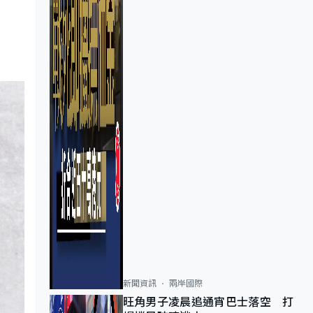
新聞資訊
兩岸國際
旺角男子凌晨追通宵巴士落空 打