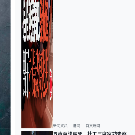
新聞資訊
港聞
首頁新聞
五歲童遭虐死｜社工三度家訪未察