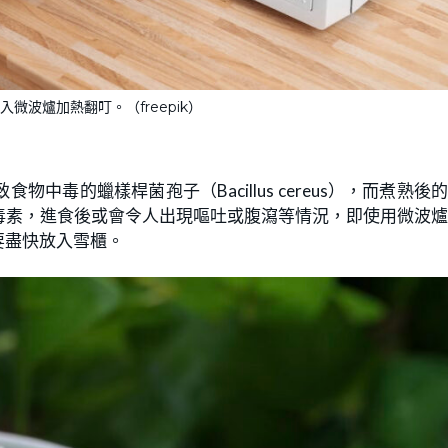
微波爐加熱翻叮。（freepik）
毒的蠟樣桿菌孢子（Bacillus cereus），而煮熟後
毒素，進食後或會令人出現嘔吐或腹瀉等情況，即使用微波
要盡快放入雪櫃。