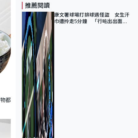
推薦閱讀
康文署球場打排球遇怪盜 女生汗
巾遭拎走5分鐘 「行咗出出面唔
知做乜」
食物都