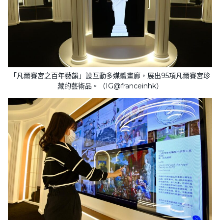
「凡爾賽宮之百年藝韻」設互動多媒體畫廊，展出95項凡爾賽宮珍
藏的藝術品。（IG@franceinhk）