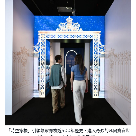
「時空穿梭」引領觀眾穿梭近400年歷史，進入奇妙的凡爾賽宮世