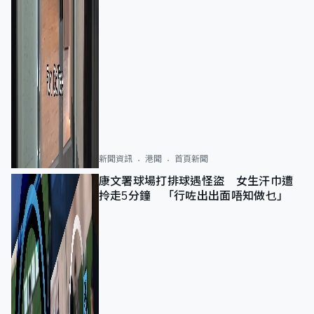
新聞資訊
港聞
首頁新聞
康文署球場打排球遇怪盜 女生汗巾遭
拎走5分鐘 「行咗出出面唔知做乜」