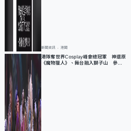
新聞資訊
港聞
港隊奪世界Cosplay峰會總冠軍 神還原
《魔物獵人》、舞台融入獅子山 參賽
者：讓大家認識香港