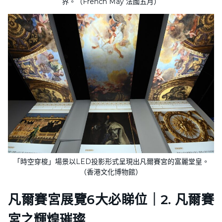
界。（French May 法國五月）
「時空穿梭」場景以LED投影形式呈現出凡爾賽宮的富麗堂皇。
（香港文化博物館）
凡爾賽宮展覽6大必睇位｜2. 凡爾賽
宮之輝煌璀璨