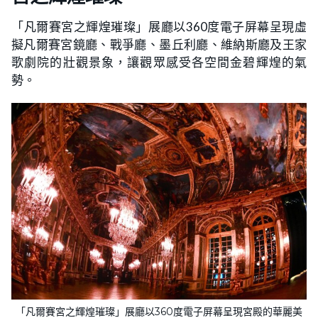
「凡爾賽宮之輝煌璀璨」展廳以360度電子屏幕呈現虛
擬凡爾賽宮鏡廳、戰爭廳、墨丘利廳、維納斯廳及王家
歌劇院的壯觀景象，讓觀眾感受各空間金碧輝煌的氣
勢。
「凡爾賽宮之輝煌璀璨」展廳以360度電子屏幕呈現宮殿的華麗美