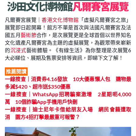
凡爾賽宮展覽｜
香港文化博物館
「虛擬凡爾賽宮之旅」
展覽即日起開幕！館方不單是首次與法國凡爾賽宮及法
國五月
藝術節
合作，是次展覽更是全球首個以世界知名
文化遺產凡爾賽宮為主題的虛擬展覽，為觀眾帶來嶄新
的
沉浸式
藝術體驗。《有線生活》為你整理是次展覽6
大必睇位、展期及售票安排等資訊，即睇下文了解！
推薦閱讀
一線搜查｜消費券4.16發放 10大優惠懶人包 購物最
多減$420、超市送$350優惠
一線搜查｜WhatsApp招聘騙案激增 2星期呃4,000
萬 10個詐騙App手機用戶快刪
一線搜查｜迪士尼年卡借給朋友入場 網民會籍遭取
消 園方4招打擊最嚴重可報警？