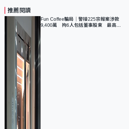
推薦閱讀
Fun Coffee騙局｜警接225宗報案涉款
9,400萬 拘6人包括董事股東 最高金
額一宗涉近千萬