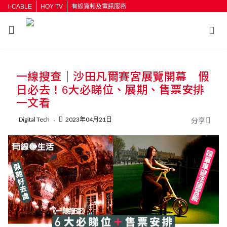
i-CABLE
HOY TV
有線寬頻及電訊服務
返回
一線搜查｜沙田凡爾賽宮展覽開幕 假
按輸入鍵開始搜尋
日必去！6大必睇位、展期、售票安排
一文看
Digital Tech
2023年04月21日
分享