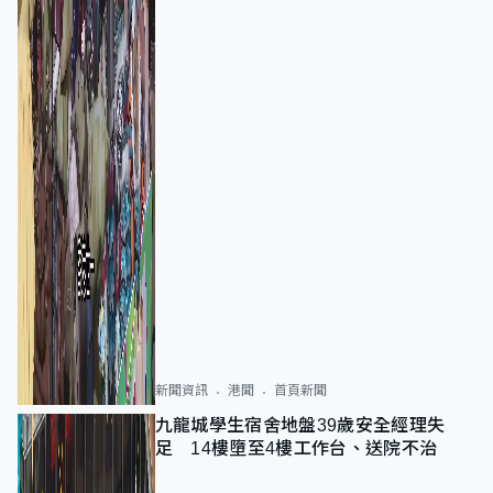
新聞資訊
港聞
首頁新聞
九龍城學生宿舍地盤39歲安全經理失
足 14樓墮至4樓工作台、送院不治