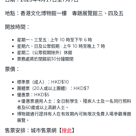
地點：香港文化博物館一樓 專題展覽館三、四及五
開放時間：
星期一、三至五 : 上午 10 時至下午 6 時
星期六、日及公眾假期 : 上午 10 時至晚上 7 時
星期二（公眾假期除外）休館
票務處將於閉館前30分鐘關閉
票價：
標準票（成人）：HKD$10
團體票（20人或以上團體）：HKD$7
優惠票：HKD$5
＊優惠票適用人士：全日制學生、殘疾人士及一名同行照料
者及60歲或以上高齡人士。
博物館通行證持有人在有效期內可無限次免費入場參觀專題
展覽。
售票安排：城市售票網【
按此
】