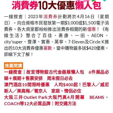
一線搜查｜2023年
消費券
計劃將於4月16日（星期
日），向合資格市民發放第一期$3,000或$1,500電子消
費券，各大商家都紛紛推出消費券相關的新
優惠
！《有
線生活》整合了百佳、惠康、一田、AEON、
city’super、豐澤、實惠、萬寧、7-Eleven及Circle K推
出的10大消費券優惠
著數
，當中購物最多送$420優惠，
即睇下文了解！
推薦閱讀
一線搜查｜故宮博物館古代金器展懶人包 6件展品必
睇＋展期＋售票安排 周末假日必去
澳門酒店10間限時優惠 人均$400起！巴黎人／威尼
斯人／美高梅／葡京人 家庭、情侶必住
大阪三井Outlet Park大阪門真4月開幕 BEAMS、
COACH等12大必買品牌｜附交通方法