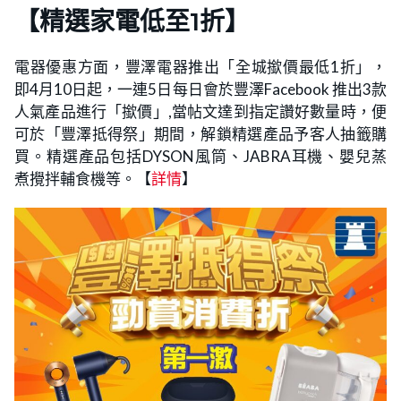
【精選家電低至1折】
電器優惠方面，豐澤電器推出「全城撳價最低1折」，
即4月10日起，一連5日每日會於豐澤Facebook 推出3款
人氣產品進行「撳價」,當帖文達到指定讚好數量時，便
可於「豐澤抵得祭」期間，解鎖精選產品予客人抽籤購
買。精選產品包括DYSON風筒、JABRA耳機、嬰兒蒸
煮攪拌輔食機等。【
詳情
】