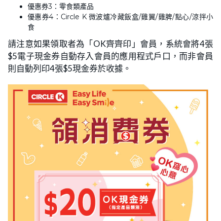
優惠券3：零食類產品
優惠券4：Circle K 微波爐冷藏飯盒/雞翼/雞脾/點心/涼拌小
食
請注意如果領取者為「OK齊齊印」會員，系統會將4張
$5電子現金券自動存入會員的應用程式戶口，而非會員
則自動列印4張$5現金券於收據。