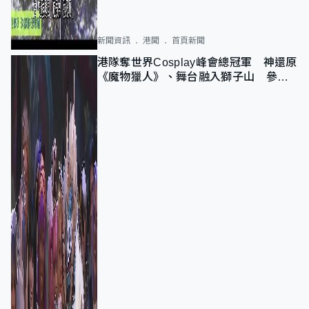
新聞資訊
港聞
首頁新聞
港隊奪世界Cosplay峰會總冠軍 神還原
《魔物獵人》、舞台融入獅子山 參賽
者：讓大家認識香港