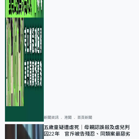
新聞資訊
港聞
首頁新聞
五歲童疑遭虐死｜母親認誤殺及虐兒判
囚22年 官斥被告殘忍、同類案最惡劣