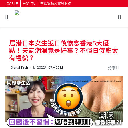
i-CABLE
HOY TV
有線寬頻及電訊服務
返回
居港日本女生返日後懷念香港5大優
按輸入鍵開始搜尋
點！天氣潮濕竟是好事？不慣日侍應太
有禮貌？
Digital Tech
2022年07月25日
分享