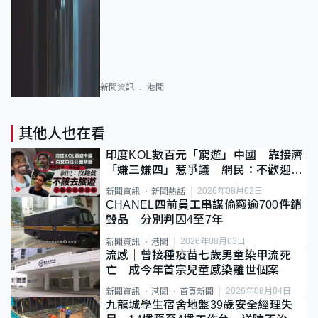
新聞資訊
港聞
其他人也在看
印度KOL數百元「窮遊」中國 靠接濟
「嫌三嫌四」惹爭議 網民：不歡迎劣
質旅客
2026年08月02日
新聞資訊
新聞熱話
CHANEL四前員工串謀偷竊逾700件銷
毀品 分別判囚4至7年
2026年08月03日
新聞資訊
港聞
流感｜曾接種疫苗七歲男童染甲流死
亡 成今年首宗兒童感染離世個案
2026年08月04日
新聞資訊
港聞
首頁新聞
九龍城學生宿舍地盤39歲安全經理失