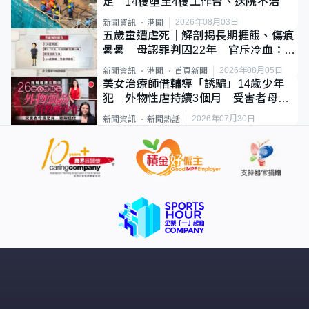
足 14樓墮至4樓工作台、送院不治
2026年08月03日
新聞資訊
港聞
五歲童遭虐死｜解剖揭長期捱餓、傷痕
纍纍 母認罪判囚22年 官斥冷血：同
類案最惡劣
2026年08月05日
新聞資訊
港聞
首頁新聞
美女治療師借輔導「誘騙」14歲少年
犯 外物性虐持續3個月 受害者母：
要保護其他人
2026年07月30日
新聞資訊
新聞熱話