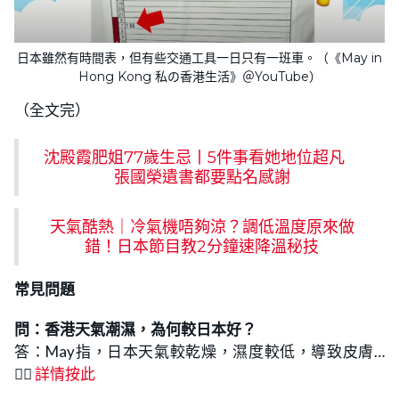
日本雖然有時間表，但有些交通工具一日只有一班車。（《May in
Hong Kong 私の香港生活》＠YouTube）
（全文完）
沈殿霞肥姐77歲生忌丨5件事看她地位超凡
張國榮遺書都要點名感謝
天氣酷熱｜冷氣機唔夠涼？調低溫度原來做
錯！日本節目教2分鐘速降溫秘技
常見問題
問：
香港天氣潮濕
，為何較日本好
？
答：May指，日本天氣較乾燥，濕度較低，導致皮膚…
👉🏻
詳情按此