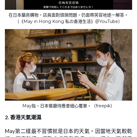
在日本藥房購物，店員面對煩瑣問題，仍面帶笑容地逐一解答。
（《May in Hong Kong 私の香港生活》＠YouTube）
May指，日本餐廳侍應會細心覆單。（freepik）
2. 香港天氣潮濕
May第二樣最不習慣就是日本的天氣。因當地天氣較乾