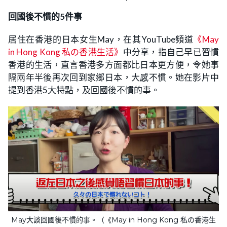
回國後不慣的5件事
居住在香港的日本女生May，在其YouTube頻道
《May
in Hong Kong 私の香港生活》
中分享，指自己早已習慣
香港的生活，直言香港多方面都比日本更方便，令她事
隔兩年半後再次回到家鄉日本，大感不慣。她在影片中
提到香港5大特點，及回國後不慣的事。
May大談回國後不慣的事。（《May in Hong Kong 私の香港生