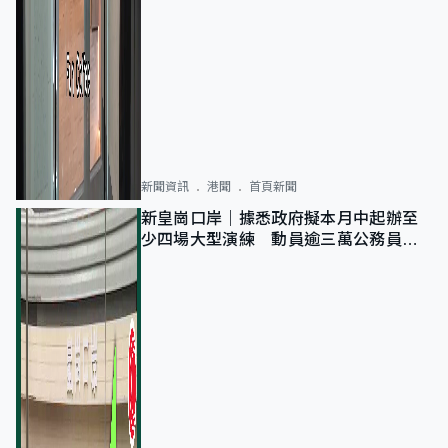
新聞資訊
港聞
首頁新聞
新皇崗口岸｜據悉政府擬本月中起辦至
少四場大型演練 動員逾三萬公務員人
次測試