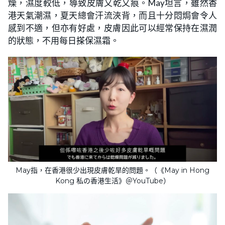
燥，濕度較低，導致皮膚又乾又痕。May坦言，雖然香
港天氣潮濕，夏天總會汗流浹背，而且十分悶焗會令人
感到不適，但亦有好處，皮膚因此可以經常保持在濕潤
的狀態，不用每日搽保濕霜。
May指，在香港很少出現皮膚乾旱的問題。（《May in Hong
Kong 私の香港生活》＠YouTube）