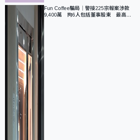
Fun Coffee騙局｜警接225宗報案涉款
9,400萬 拘6人包括董事股東 最高金
額一宗涉近千萬