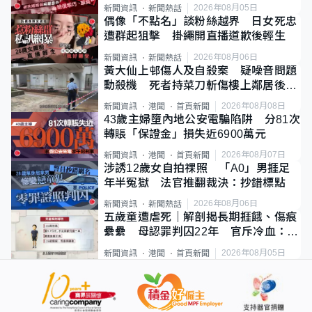
2026年08月05日
新聞資訊
新聞熱話
偶像「不點名」談粉絲越界 日女死忠
遭群起狙擊 掛繩開直播道歉後輕生
2026年08月06日
新聞資訊
新聞熱話
黃大仙上邨傷人及自殺案 疑噪音問題
動殺機 死者持菜刀斬傷樓上鄰居後墮
斃
2026年08月08日
新聞資訊
港聞
首頁新聞
43歲主婦墮內地公安電騙陷阱 分81次
轉賬「保證金」損失近6900萬元
2026年08月07日
新聞資訊
港聞
首頁新聞
涉誘12歲女自拍祼照 「A0」男捱足
年半冤獄 法官推翻裁決：抄錯標點
2026年08月06日
新聞資訊
新聞熱話
五歲童遭虐死｜解剖揭長期捱餓、傷痕
纍纍 母認罪判囚22年 官斥冷血：同
類案最惡劣
2026年08月05日
新聞資訊
港聞
首頁新聞