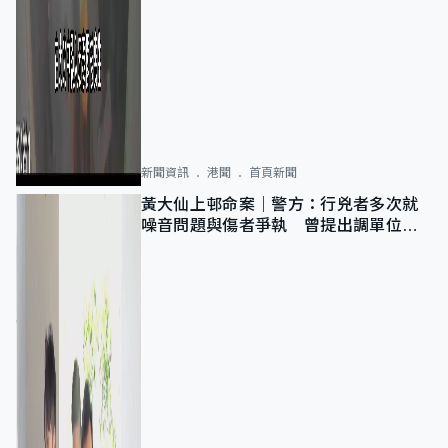
新聞資訊
港聞
首頁新聞
黃大仙上邨命案｜警方：行兇者多次就
噪音問題與傷者爭執 曾提出調單位已
獲批