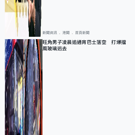
新聞資訊
港聞
首頁新聞
旺角男子凌晨追通宵巴士落空 打爆擋
風玻璃逃去