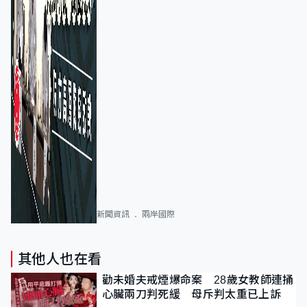
新聞資訊
兩岸國際
其他人也在看
勸未婚夫戒煙爆命案 28歲女教師連捅
心臟兩刀判死緩 母斥判太重已上訴