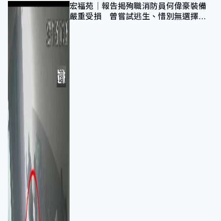
宏福苑｜報告揭殉職消防員何偉豪裝備
嚴重受損 曾嘗試逃生、惜別無選擇下
棄裝備墮樓