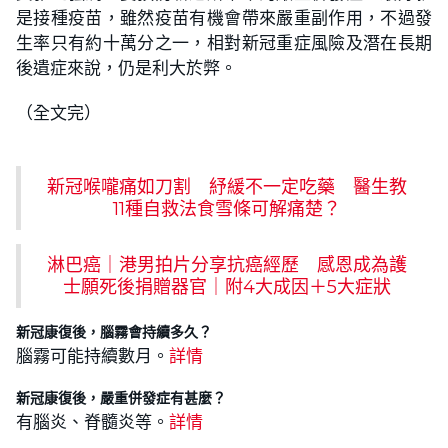
是接種疫苗，雖然疫苗有機會帶來嚴重副作用，不過發
生率只有約十萬分之一，相對新冠重症風險及潛在長期
後遺症來說，仍是利大於弊。
（全文完）
新冠喉嚨痛如刀割 紓緩不一定吃藥 醫生教
11種自救法食雪條可解痛楚？
淋巴癌｜港男拍片分享抗癌經歷 感恩成為護
士願死後捐贈器官｜附4大成因＋5大症狀
新冠康復後，腦霧會持續多久？
腦霧可能持續數月。
詳情
新冠康復後，嚴重併發症有甚麼？
有腦炎、脊髓炎等。
詳情