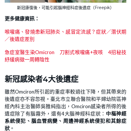
新冠康復後，可能引起腦神經科症後遺症（Freepik）
更多健康資訊：
喉嚨痛、發燒患新冠肺炎、感冒定流感？症狀／潛伏期
／後遺症差別
急症室醫生染Omicron 刀割式喉嚨痛+夜咳 4招秘技
紓緩病徵一周轉陰性
新冠感染者4大後遺症
雖然Omciron所引起的重症率較過往下降，但其帶來的
後遺症亦不容忽視。臺北市立聯合醫院和平婦幼院區神
經內科主治醫師吳雅純指出，Omciron感染者所得的後
遺症除了有腦霧外，還有4大腦神經科症狀：
中樞神經
系統侵犯、腦血管病變、周邊神經系統侵犯和其餘症
狀
。