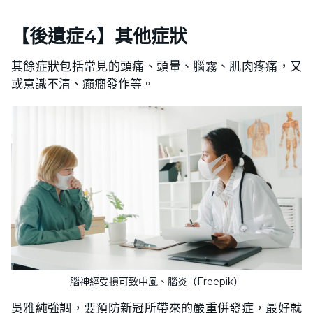
【後遺症4】
其他症狀
其餘症狀包括常見的頭痛、頭暈、腦霧、肌肉疼痛，又
或意識不清、癲癇發作等。
腦神經受損可致中風、腦炎（Freepik）
吳雅純強調，要預防新冠所帶來的嚴重併發症，最好就