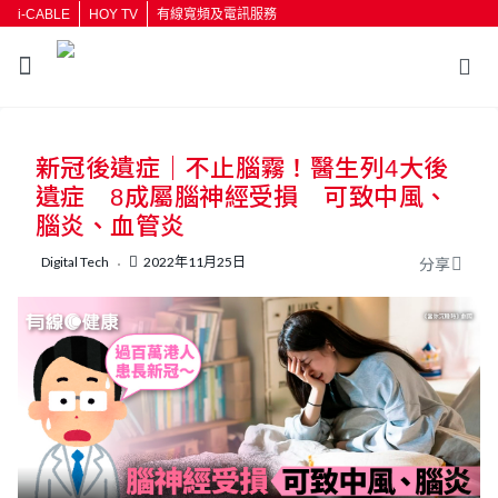
i-CABLE
HOY TV
有線寬頻及電訊服務
返回
新冠後遺症｜不止腦霧！醫生列4大後
按輸入鍵開始搜尋
遺症 8成屬腦神經受損 可致中風、
腦炎、血管炎
Digital Tech
2022年11月25日
分享