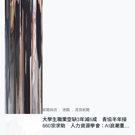
新聞資訊
港聞
首頁新聞
大學生職業空缺3年減6成 青協半年接
660宗求助 人力資源學會：AI浪潮重整
職位需求