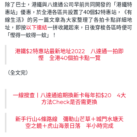
除了巴士，港鐵與八達通公司早前共同開發的「港鐵特
惠站」優惠，於全港各區共設置了40個$2特惠站，《有
線生活》的另一篇文章為大家整理了各拍卡點詳細地
址，即按
以下連結
一拼收藏起來，日後穿梭各區時便可
「慳得一蚊得一蚊」！
港鐵$2特惠站最新地址2022 八達通一拍即
慳 全港40個拍卡點一覽
（全文完）
一線搜查丨八達通逾期換新卡每年扣$20 4大
方法Check是否需更換
新手行山4條路線 彌勒山芒草＋城門水塘天
空之鏡＋虎山海景日落 半小時完成