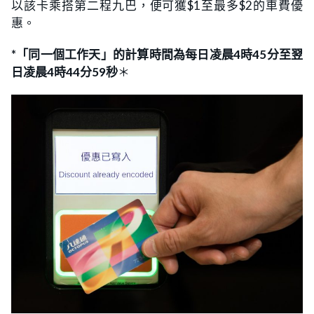
以該卡乘搭第二程九巴，便可獲$1至最多$2的車費優
惠。
*「同一個工作天」的計算時間為每日凌晨4時45分至翌
日凌晨4時44分59秒
＊