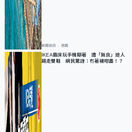
新聞資訊
港聞
IKEA霸床玩手機瞓著 遭「無良」途人
踢走雙鞋 網民驚訝：冇著襪咁盡！？