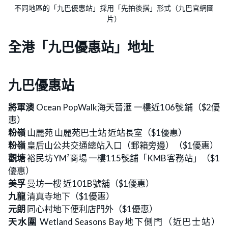
不同地區的「九巴優惠站」採用「先拍後搭」形式（九巴官網圖
片）
全港「九巴優惠站」地址
九巴優惠站
將軍澳
Ocean PopWalk海天晉滙 一樓近106號鋪（$2優
惠）
粉嶺
山麗苑 山麗苑巴士站 近站長室（$1優惠）
粉嶺
皇后山公共交通總站入口（郵箱旁邊）（$1優惠）
觀塘
裕民坊YM²商場 一樓115號舖「KMB客務站」（$1
優惠）
美孚
曼坊一樓 近101B號舖（$1優惠）
九龍
清真寺地下（$1優惠）
元朗
同心村地下便利店門外（$1優惠）
天水圍
Wetland Seasons Bay地下側門（近巴士站）