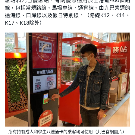
惠站和九巴優惠站，有關優惠適用於全港逾400條路
線，包括常規路線、馬場專線、通宵線、由九巴營運的
過海線、口岸線以及假日特別線。（路線K12、K14、
K17、K18除外）
所有持有成人和學生八達通卡的乘客均可使用（九巴官網圖片）