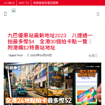
i-CABLE
HOY TV
有線寬頻及電訊服務
返回
九巴優惠站最新地址2023 八達通一
按輸入鍵開始搜尋
拍最多慳$4 全港30個拍卡點一覽｜
附港鐵$2特惠站地址
Digital Tech
2023年01月30日
分享