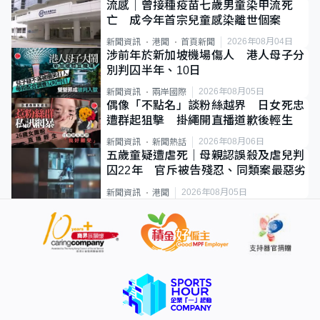
流感｜曾接種疫苗七歲男童染甲流死
亡 成今年首宗兒童感染離世個案
2026年08月04日
新聞資訊
港聞
首頁新聞
涉前年於新加坡機場傷人 港人母子分
別判囚半年、10日
2026年08月05日
新聞資訊
兩岸國際
偶像「不點名」談粉絲越界 日女死忠
遭群起狙擊 掛繩開直播道歉後輕生
2026年08月06日
新聞資訊
新聞熱話
五歲童疑遭虐死｜母親認誤殺及虐兒判
囚22年 官斥被告殘忍、同類案最惡劣
2026年08月05日
新聞資訊
港聞