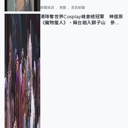
新聞資訊
港聞
首頁新聞
港隊奪世界Cosplay峰會總冠軍 神還原
《魔物獵人》、舞台融入獅子山 參賽
者：讓大家認識香港