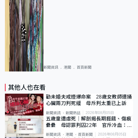
新聞資訊
港聞
首頁新聞
其他人也在看
勸未婚夫戒煙爆命案 28歲女教師連捅
心臟兩刀判死緩 母斥判太重已上訴
2026年08月05日
新聞資訊
新聞熱話
五歲童遭虐死｜解剖揭長期捱餓、傷痕
纍纍 母認罪判囚22年 官斥冷血：同
類案最惡劣
2026年08月05日
新聞資訊
港聞
首頁新聞