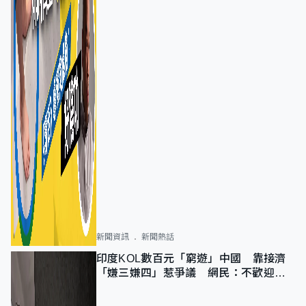
新聞資訊
新聞熱話
印度KOL數百元「窮遊」中國 靠接濟
「嫌三嫌四」惹爭議 網民：不歡迎劣
質旅客