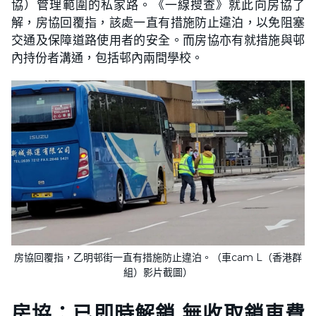
協）管理範圍的私家路。《一線搜查》就此向房協了
解，房協回覆指，該處一直有措施防止違泊，以免阻塞
交通及保障道路使用者的安全。而房協亦有就措施與邨
內持份者溝通，包括邨內兩間學校。
房協回覆指，乙明邨街一直有措施防止違泊。（車cam L（香港群
組）影片截圖）
房協：已即時解鎖 無收取鎖車費