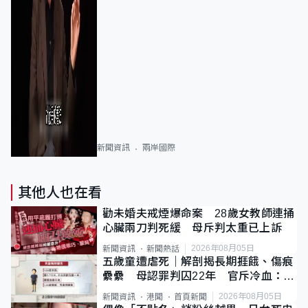
新聞資訊
兩岸國際
其他人也在看
勸未婚夫戒煙爆命案 28歲女教師連捅
心臟兩刀判死緩 母斥判太重已上訴
2026年08月05日
新聞資訊
新聞熱話
五歲童遭虐死｜解剖揭長期捱餓、傷痕
纍纍 母認罪判囚22年 官斥冷血：同
類案最惡劣
2026年08月05日
新聞資訊
港聞
首頁新聞