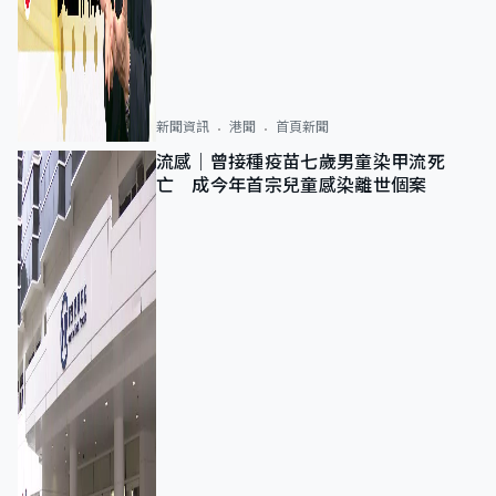
新聞資訊
港聞
首頁新聞
流感｜曾接種疫苗七歲男童染甲流死
亡 成今年首宗兒童感染離世個案