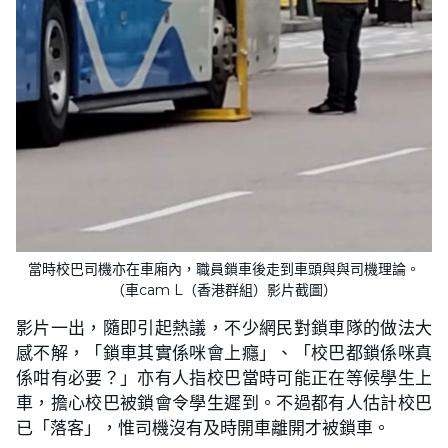
當時校巴司機亦在車廂內，職員鎖車後走到車頭與與司機理論。
（車cam L（香港群組）影片截圖）
影片一出，隨即引起熱議，不少網民對鎖車隊的做法大
感不解，「鎖車其實係咪會上癮」、「校巴都鎖係咪真
係咁有必要？」亦有人指校巴當時可能正在等候學生上
車，擔心校巴被鎖會令學生遲到。不過都有人估計校巴
已「落客」，惟司機沒有及時開車離開才被鎖車。