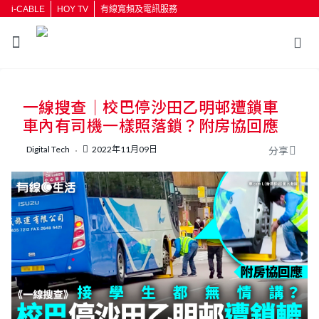
i-CABLE
HOY TV
有線寬頻及電訊服務
一線搜查｜校巴停沙田乙明邨遭鎖車
車內有司機一樣照落鎖？附房協回應
Digital Tech
2022年11月09日
分享