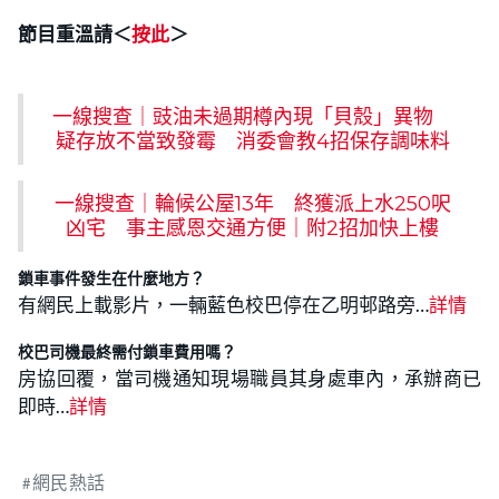
節目重溫請＜
按此
＞
一線搜查｜豉油未過期樽內現「貝殼」異物
疑存放不當致發霉 消委會教4招保存調味料
一線搜查｜輪候公屋13年 終獲派上水250呎
凶宅 事主感恩交通方便｜附2招加快上樓
鎖車事件發生在什麼地方？
有網民上載影片，一輛藍色校巴停在乙明邨路旁…
詳情
校巴司機最終需付鎖車費用嗎？
房協回覆，當司機通知現場職員其身處車內，承辦商已
即時…
詳情
網民熱話