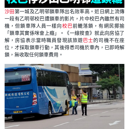
沙田
第一城及乙明邨鎖車隊出名效率高。近日網上流傳
一段有乙明邨校巴遭鎖車的影片，片中校巴內雖然有司
機，但鎖車隊人員一樣向
校巴
前轆落鎖，有網民揶揄
「鎖車其實係咪會上癮」。《一線搜查》就此向房協了
解，房協表示當時職員發現該旅遊
巴士
的司機不在座
位，才採取鎖車行動，其後得悉司機於車內，已即時解
鎖，無收取任何鎖車費用。