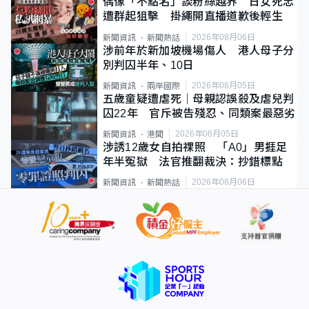
偶像「不點名」談粉絲越界 日女死忠
遭群起狙擊 掛繩開直播道歉後輕生
2026年08月06日
新聞資訊
新聞熱話
涉前年於新加坡機場傷人 港人母子分
別判囚半年、10日
2026年08月05日
新聞資訊
兩岸國際
五歲童疑遭虐死｜母親認誤殺及虐兒判
囚22年 官斥被告殘忍、同類案最惡劣
2026年08月05日
新聞資訊
港聞
涉誘12歲女自拍祼照 「A0」男捱足
年半冤獄 法官推翻裁決：抄錯標點
2026年08月06日
新聞資訊
新聞熱話