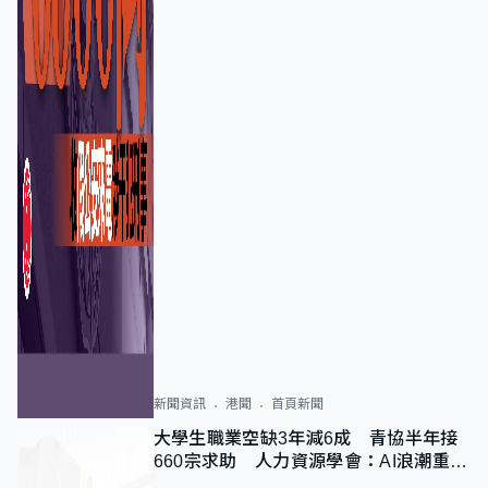
新聞資訊
港聞
首頁新聞
大學生職業空缺3年減6成 青協半年接
660宗求助 人力資源學會：AI浪潮重整
職位需求