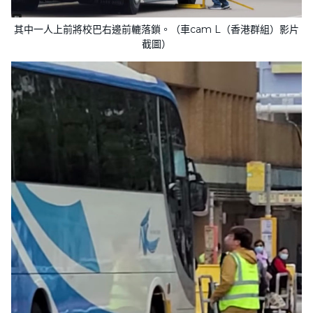
其中一人上前將校巴右邊前轆落鎖。（車cam L（香港群組）影片
截圖）