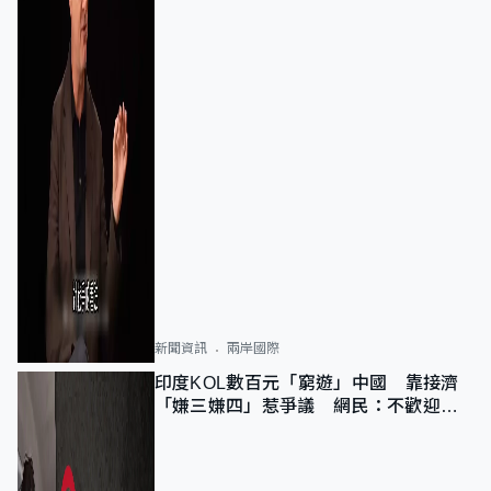
新聞資訊
兩岸國際
印度KOL數百元「窮遊」中國 靠接濟
「嫌三嫌四」惹爭議 網民：不歡迎劣
質旅客