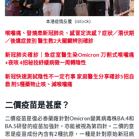
本港疫情反覆（istock）
喉嚨痛、發燒患新冠肺炎、感冒定流感？症狀／潛伏期
／後遺症差別 醫生教2大關鍵辨別確診
新
冠肺炎確診｜急症室醫生染Omicron 刀割式喉嚨痛
+夜咳 4招秘技紓緩病徵一周轉陰性
新
冠快速測試陰性不一定冇事 家庭醫生分享確診5招自
救 附5種藥物止咳、減喉嚨痛
二價疫苗是甚麼？
二價疫苗是復必泰藥廠針對Omicron變異病毒株BA.4和
BA.5研發的疫苗加強針，亦能被視為第四針。二價的意
思是疫苗成份內含有2種抗原，一種是針對原始新冠病