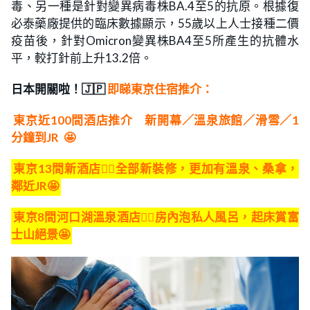
毒、另一種是針對變異病毒株BA.4至5的抗原。根據復
必泰藥廠提供的臨床數據顯示，55歲以上人士接種二價
疫苗後，針對Omicron變異株BA4至5所產生的抗體水
平，較打針前上升13.2倍。
日本開關啦！🇯🇵
即睇東京住宿推介：
東京近100間酒店推介 新開幕／溫泉旅館／滑雪／1
分鐘到JR
🤩
東京13間新酒店👍🏻全部新裝修，更加有溫泉、桑拿，
鄰近JR🤩
東京8間河口湖溫泉酒店👍🏻房內泡私人風呂，起床賞富
士山絕景🤩