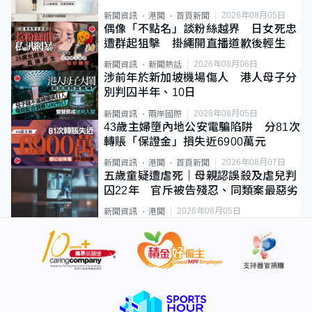
類案最惡劣
2026年08月05日
新聞資訊
港聞
首頁新聞
偶像「不點名」談粉絲越界 日女死忠
遭群起狙擊 掛繩開直播道歉後輕生
2026年08月06日
新聞資訊
新聞熱話
涉前年於新加坡機場傷人 港人母子分
別判囚半年、10日
2026年08月05日
新聞資訊
兩岸國際
43歲主婦墮內地公安電騙陷阱 分81次
轉賬「保證金」損失近6900萬元
2026年08月07日
新聞資訊
港聞
首頁新聞
五歲童疑遭虐死｜母親認誤殺及虐兒判
囚22年 官斥被告殘忍、同類案最惡劣
2026年08月05日
新聞資訊
港聞