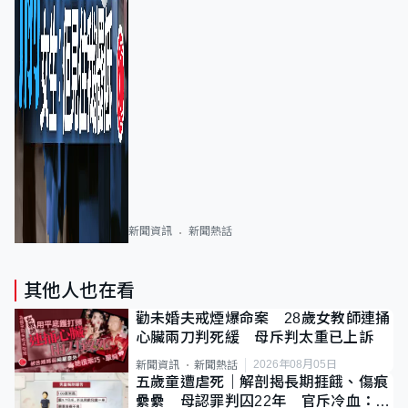
新聞資訊
新聞熱話
其他人也在看
勸未婚夫戒煙爆命案 28歲女教師連捅
心臟兩刀判死緩 母斥判太重已上訴
2026年08月05日
新聞資訊
新聞熱話
五歲童遭虐死｜解剖揭長期捱餓、傷痕
纍纍 母認罪判囚22年 官斥冷血：同