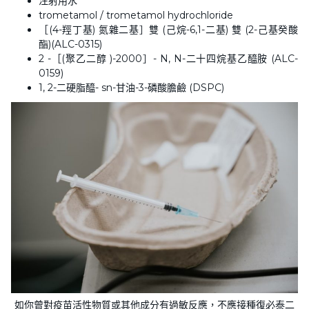
注射用水
trometamol / trometamol hydrochloride
［(4-羥丁基) 氮雜二基］雙 (己烷-6,1-二基) 雙 (2-己基癸酸
酯)(ALC-0315)
2 -［(聚乙二醇 )-2000］- N, N-二十四烷基乙醯胺 (ALC-
0159)
1, 2-二硬脂醯- sn-甘油-3-磷酸膽鹼 (DSPC)
如你曾對疫苗活性物質或其他成分有過敏反應，不應接種復必泰二