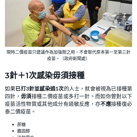
現時二價疫苗只建議作為加強劑之用，不會取代原本第一至第三針
疫苗。（政府新聞處）
3針＋1次感染毋須接種
如果
已打3針並感染過1次
的人士，就會被視為已接種第
四針，
毋須
接種二價疫苗或多打一針。而如你曾對以下
疫苗活性物質或其他成分有過敏反應，亦
不應
接種復必
泰二價疫苗。
蔗糖
膽固醇