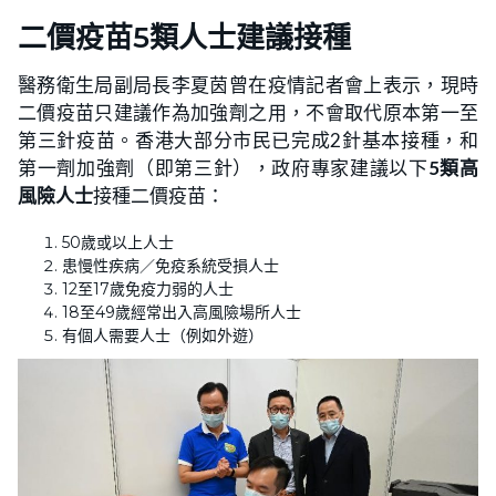
二價疫苗5類人士建議接種
醫務衛生局副局長李夏茵曾在疫情記者會上表示，現時
二價疫苗只建議作為加強劑之用，不會取代原本第一至
第三針疫苗。香港大部分市民已完成2針基本接種，和
第一劑加強劑（即第三針），政府專家建議以下
5類高
風險人士
接種二價疫苗：
50歲或以上人士
患慢性疾病／免疫系統受損人士
12至17歲免疫力弱的人士
18至49歲經常出入高風險場所人士
有個人需要人士（例如外遊）