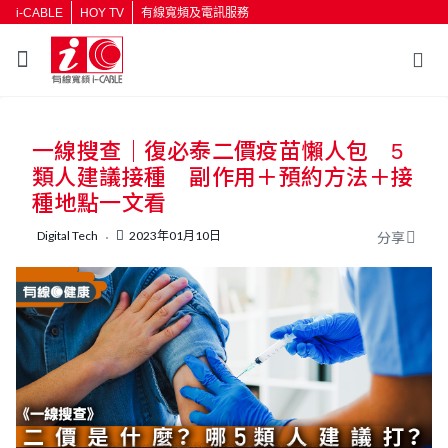
i-CABLE
HOY TV
有線寬頻及電訊服務
返回
一線搜查｜復必泰二價疫苗懶人包 5
按輸入鍵開始搜尋
類人建議接種 副作用＋預約方法＋接
種地點一文看
Digital Tech
2023年01月10日
分享