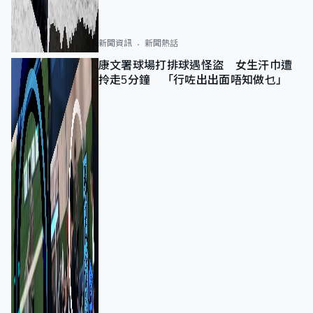
新聞資訊
新聞熱話
康文署球場打排球遇怪盜 女生汗巾遭
拎走5分鐘 「行咗出出面唔知做乜」