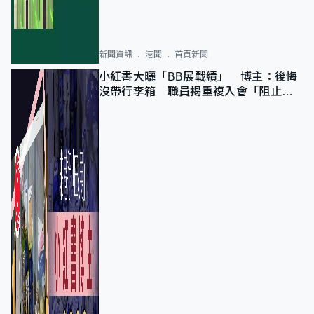
新聞資訊
港聞
首頁新聞
小紅書大曬「BB展戰績」 博主：後悔
沒帶行李箱 職員揭重複入會「阻止唔
到」