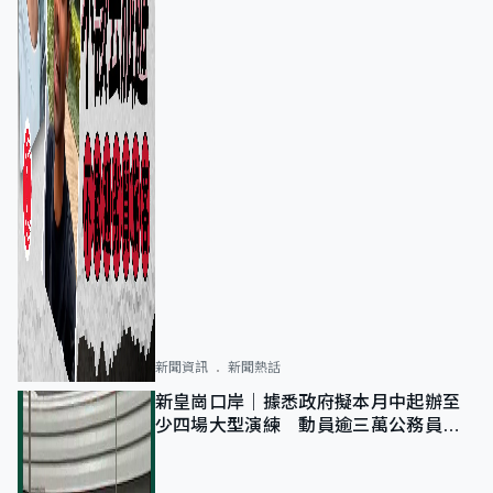
新聞資訊
新聞熱話
新皇崗口岸｜據悉政府擬本月中起辦至
少四場大型演練 動員逾三萬公務員人
次測試