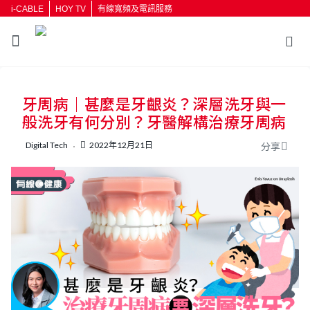
i-CABLE
HOY TV
有線寬頻及電訊服務
返回
牙周病｜甚麼是牙齦炎？深層洗牙與一
按輸入鍵開始搜尋
般洗牙有何分別？牙醫解構治療牙周病
Digital Tech
2022年12月21日
分享