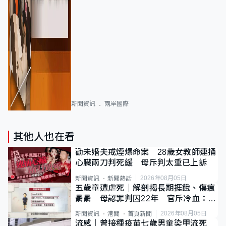
新聞資訊
兩岸國際
其他人也在看
勸未婚夫戒煙爆命案 28歲女教師連捅
心臟兩刀判死緩 母斥判太重已上訴
2026年08月05日
新聞資訊
新聞熱話
五歲童遭虐死｜解剖揭長期捱餓、傷痕
纍纍 母認罪判囚22年 官斥冷血：同
類案最惡劣
2026年08月05日
新聞資訊
港聞
首頁新聞
流感｜曾接種疫苗七歲男童染甲流死