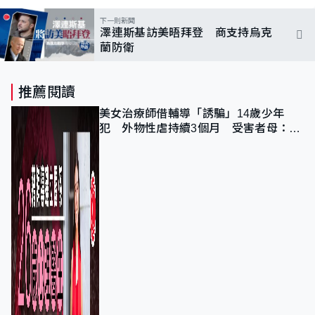
下一則新聞
澤連斯基訪美晤拜登 商支持烏克
蘭防衛
推薦閱讀
美女治療師借輔導「誘騙」14歲少年
犯 外物性虐持續3個月 受害者母：要
保護其他人