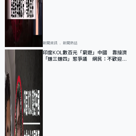
新聞資訊
新聞熱話
印度KOL數百元「窮遊」中國 靠接濟
「嫌三嫌四」惹爭議 網民：不歡迎劣
質旅客