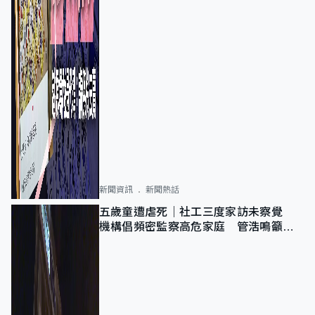
新聞資訊
新聞熱話
五歲童遭虐死｜社工三度家訪未察覺
機構倡頻密監察高危家庭 管浩鳴籲加
強跨部門協作