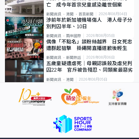
亡 成今年首宗兒童感染離世個案
2026年08月04日
新聞資訊
港聞
首頁新聞
涉前年於新加坡機場傷人 港人母子分
別判囚半年、10日
2026年08月05日
新聞資訊
兩岸國際
偶像「不點名」談粉絲越界 日女死忠
遭群起狙擊 掛繩開直播道歉後輕生
2026年08月06日
新聞資訊
新聞熱話
五歲童疑遭虐死｜母親認誤殺及虐兒判
囚22年 官斥被告殘忍、同類案最惡劣
2026年08月05日
新聞資訊
港聞