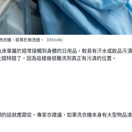
衣機，就等於無洗過。（iStock）
及床單屬於經常接觸到身體的日用品，較易有汗水或飲品污
大錯特錯了，因為這樣做很難洗到真正有污滇的位置。
網的話就應跟從。專家亦建議，如果洗衣機本身有大型物品