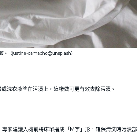
ustine-camacho@unsplash）
粉或洗衣液塗在污漬上，這樣做可更有效去除污漬。
，專家建議入機前將床單摺成「M字」形，確保清洗時污漬