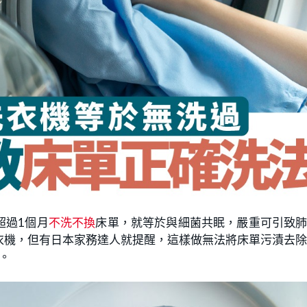
超過1個月
不洗不換
床單，就等於與細菌共眠，嚴重可引致
衣機，但有日本家務達人就提醒，這樣做無法將床單污漬去
。