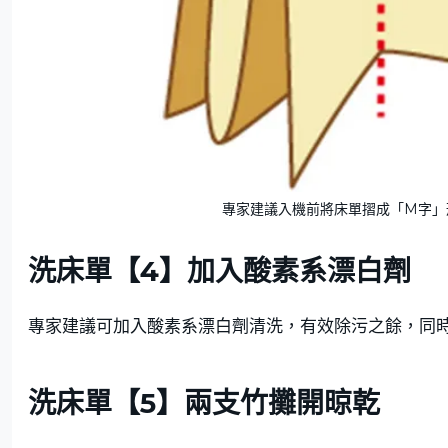
專家建議入機前將床單摺成「M字」形，
洗床單【4】加入
酸素系漂白劑
專家建議可加入酸素系漂白劑清洗，有效除污之餘，同
洗床單【5】兩支竹攤開晾乾