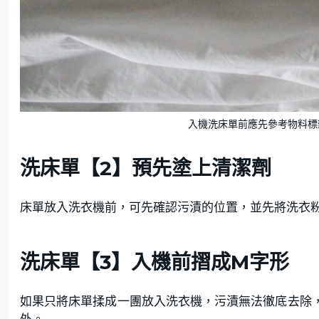
入機洗床單前應先參考物料標籤。（j
洗床單【2】預先塗上清潔劑
床單放入洗衣機前，可先確認污漬的位置，並先將洗衣
洗床單【3】入機前摺成M字形
如果只將床單揉成一團放入洗衣機，污漬無法徹底去除
外。