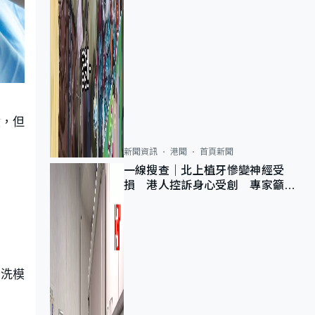
漬，但
新聞資訊
港聞
首頁新聞
一線搜查｜北上植牙慘變神經受
損 港人控訴身心受創 專家籲理
性評估三大風險
清洗模