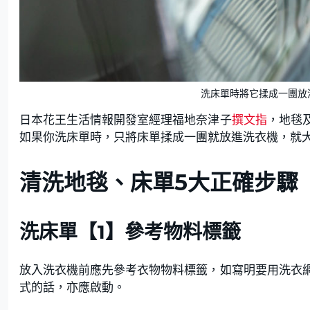
洗床單時將它揉成一團放洗
日本花王生活情報開發室經理福地奈津子
撰文指
，地毯
如果你洗床單時，只將床單揉成一團就放進洗衣機，就
清洗地毯、床單5大正確步驟
洗床單【1】參考物料標籤
放入洗衣機前應先參考衣物物料標籤，如寫明要用洗衣
式的話，亦應啟動。