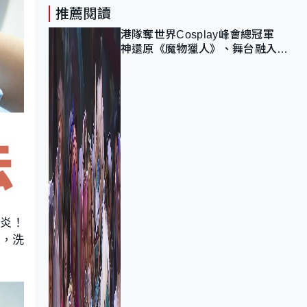
推薦閱讀
港隊奪世界Cosplay峰會總冠軍
神還原《魔物獵人》、舞台融入獅
子山 參賽者：讓大家認識香港
肺炎！
除，洗