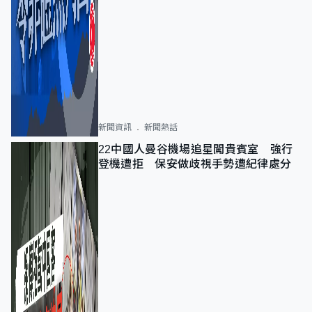
新聞資訊
新聞熱話
22中國人曼谷機場追星闖貴賓室 強行
登機遭拒 保安做歧視手勢遭紀律處分