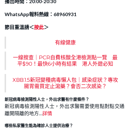
播出時間：20:00-20:30
WhatsApp報料熱線：68960931
節目重溫請＜
按此
＞
有線健康
一線搜查｜PCR自費核酸全港檢測點一覽 最
平$90！最快6小時有結果 港人外遊必知
XBB.1.5新冠變種病毒懶人包｜感染症狀？專攻
腸胃需買定止瀉藥？會否二次感染？
新冠病毒檢測陽性人士，外出求醫有什麼條件？
新冠病毒檢測陽性人士，外出求醫需要使用點對點交通
離開隔離的地方…
詳情
哪些私家醫生能為確診人士提供治療？