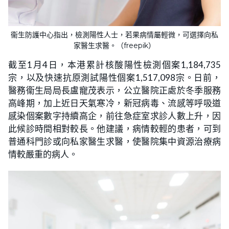
衞生防護中心指出，檢測陽性人士，若果病情屬輕微，可選擇向私
家醫生求醫。（freepik）
截至1月4日，本港累計核酸陽性檢測個案1,184,735
宗，以及快速抗原測試陽性個案1,517,098宗。日前，
醫務衞生局局長盧寵茂表示，公立醫院正處於冬季服務
高峰期，加上近日天氣寒冷，新冠病毒、流感等呼吸道
感染個案數字持續高企，前往急症室求診人數上升，因
此候診時間相對較長。他建議，病情較輕的患者，可到
普通科門診或向私家醫生求醫，使醫院集中資源治療病
情較嚴重的病人。