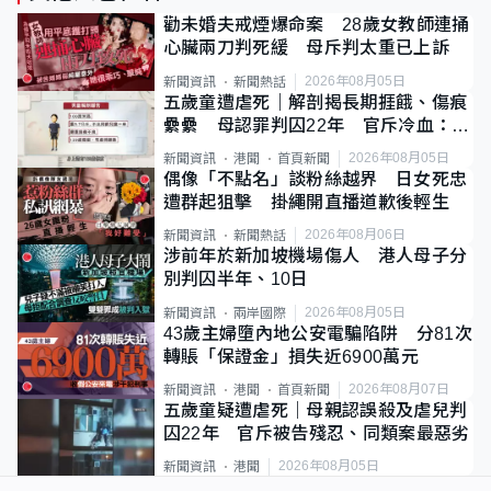
勸未婚夫戒煙爆命案 28歲女教師連捅
心臟兩刀判死緩 母斥判太重已上訴
2026年08月05日
新聞資訊
新聞熱話
五歲童遭虐死｜解剖揭長期捱餓、傷痕
纍纍 母認罪判囚22年 官斥冷血：同
類案最惡劣
2026年08月05日
新聞資訊
港聞
首頁新聞
偶像「不點名」談粉絲越界 日女死忠
遭群起狙擊 掛繩開直播道歉後輕生
2026年08月06日
新聞資訊
新聞熱話
涉前年於新加坡機場傷人 港人母子分
別判囚半年、10日
2026年08月05日
新聞資訊
兩岸國際
43歲主婦墮內地公安電騙陷阱 分81次
轉賬「保證金」損失近6900萬元
2026年08月07日
新聞資訊
港聞
首頁新聞
五歲童疑遭虐死｜母親認誤殺及虐兒判
囚22年 官斥被告殘忍、同類案最惡劣
2026年08月05日
新聞資訊
港聞