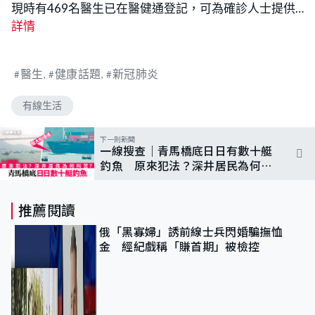
現時有469名醫生已在醫健通登記，可為確診人士提供…
詳情
醫生
健康話題
新冠肺炎
有線生活
下一則新聞
一線搜查｜青馬橋底日日有數十艇
釣魚 原來犯法？深井居民為何叫
苦？
推薦閱讀
俄「黑寡婦」誘前線士兵閃婚騙撫恤
金 經紀戲稱「賺首期」被檢控