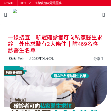
i-CABLE
HOY TV
有線寬頻及電訊服務
返回
一線搜查｜新冠確診者可向私家醫生求
按輸入鍵開始搜尋
診 外出求醫有2大條件｜附469名應
診醫生名單
Digital Tech
2023年01月05日
分享