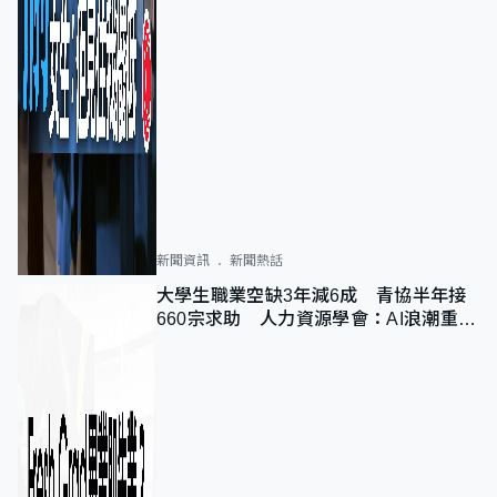
新聞資訊
新聞熱話
大學生職業空缺3年減6成 青協半年接
660宗求助 人力資源學會：AI浪潮重整
職位需求