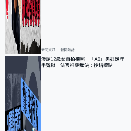
新聞資訊
新聞熱話
涉誘12歲女自拍祼照 「A0」男捱足年
半冤獄 法官推翻裁決：抄錯標點