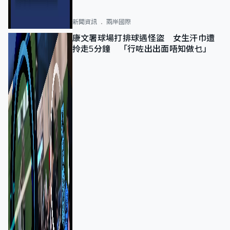
新聞資訊
兩岸國際
康文署球場打排球遇怪盜 女生汗巾遭
拎走5分鐘 「行咗出出面唔知做乜」