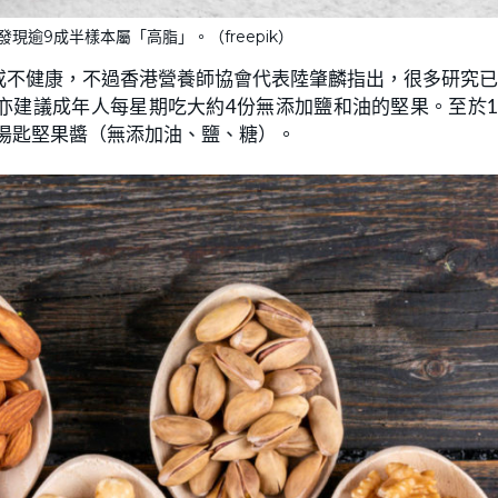
現逾9成半樣本屬「高脂」。（freepik）
或不健康，不過香港營養師協會代表陸肇麟指出，很多研究
亦建議成年人每星期吃大約4份無添加鹽和油的堅果。至於
2湯匙堅果醬（無添加油、鹽、糖）。