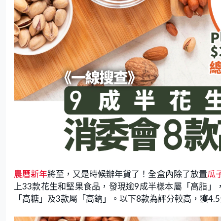
農曆新年
將至，又是時候辦年貨了！全盒內除了放置
瓜
上33款花生和堅果食品，發現逾9成半樣本屬「高脂」
「高糖」及3款屬「高鈉」。以下8款為評分較高，獲4.5