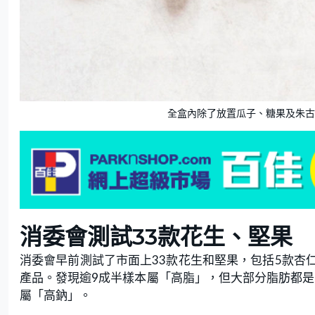
全盒內除了放置瓜子、糖果及朱古力
消委會測試33款花生、堅果
消委會早前測試了市面上33款花生和堅果，包括5款杏仁
產品。發現逾9成半樣本屬「高脂」，但大部分脂肪都是
屬「高鈉」。