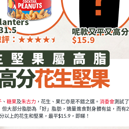
子
、
糖果
及
朱古力
，花生、果仁亦是不錯之選。
消委會
測試
，但大部分脂肪為「好」脂肪，適量進食對身體有益，而有
分以上的花生和堅果，最平$15.9，即睇！