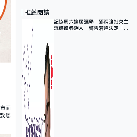
推薦閱讀
記協周六換屆選舉 鄧炳強批欠主
流媒體參選人 警告若違法定「釘
死你」
了市面
2款屬