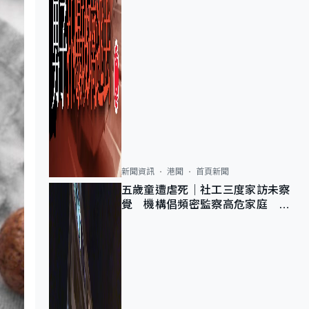
新聞資訊
港聞
首頁新聞
五歲童遭虐死｜社工三度家訪未察
覺 機構倡頻密監察高危家庭 管
浩鳴籲加強跨部門協作