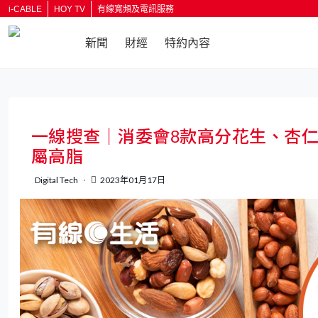
i-CABLE
HOY TV
有線寬頻及電訊服務
新聞
財經
特約內容
返回
一線搜查｜消委會8款高分花生、杏仁、
屬高脂
Digital Tech
2023年01月17日