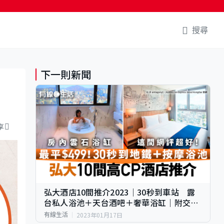
搜尋
下一則新聞
享
弘大酒店10間推介2023｜30秒到車站 露
台私人浴池＋天台酒吧＋奢華浴缸｜附交通
方法
2023年01月17日
有線生活