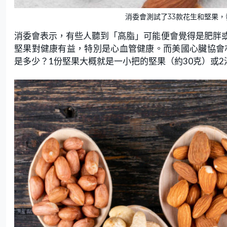
消委會測試了33款花生和堅果，發
消委會表示，有些人聽到「高脂」可能便會覺得是肥胖
堅果對健康有益，特別是心血管健康。而美國心臟協會
是多少？1份堅果大概就是一小把的堅果（約30克）或