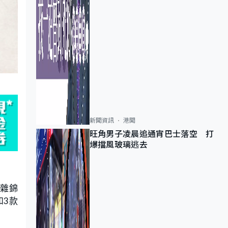
新聞資訊
港聞
旺角男子凌晨追通宵巴士落空 打
爆擋風玻璃逃去
款雜錦
和3款