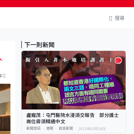
搜尋
下一則新聞
人
享
盧寵茂：屯門醫院水浸須交報告 部分護士
崗位毋須精通中文
2023年03月26日
新聞資訊
港聞
首頁新聞