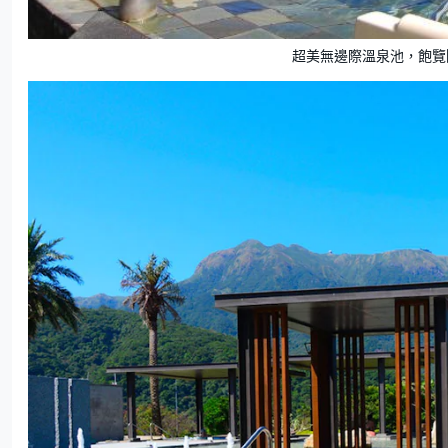
超美無邊際溫泉池，飽覽陽