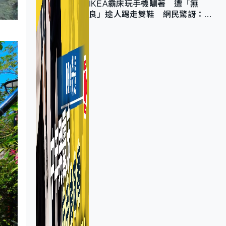
IKEA霸床玩手機瞓著 遭「無
良」途人踢走雙鞋 網民驚訝：冇
著襪咁盡！？