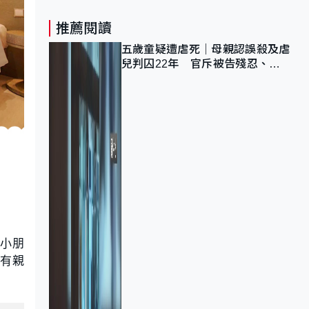
推薦閱讀
五歲童疑遭虐死｜母親認誤殺及虐
兒判囚22年 官斥被告殘忍、同
類案最惡劣
讓小朋
，有親