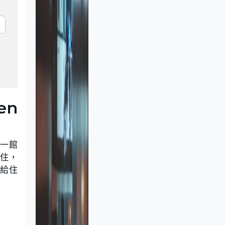
en
有一館
同住，
供給住