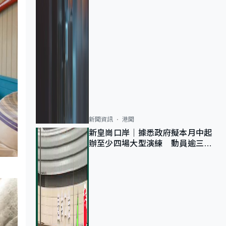
新聞資訊
港聞
新皇崗口岸｜據悉政府擬本月中起
辦至少四場大型演練 動員逾三萬
公務員人次測試