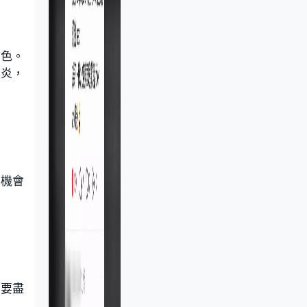
綠色。
胃炎，
有機會
，要盡