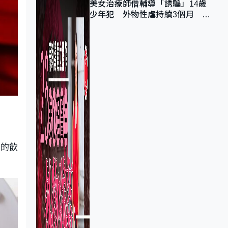
美女治療師借輔導「誘騙」14歲
少年犯 外物性虐持續3個月 受
害者母：要保護其他人
同的飲