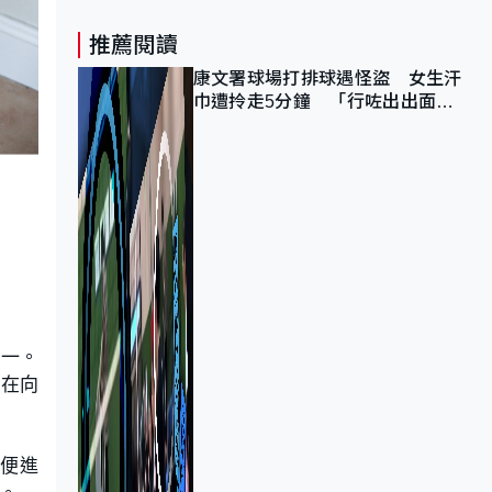
推薦閱讀
康文署球場打排球遇怪盜 女生汗
巾遭拎走5分鐘 「行咗出出面唔
知做乜」
之一。
正在向
大便進