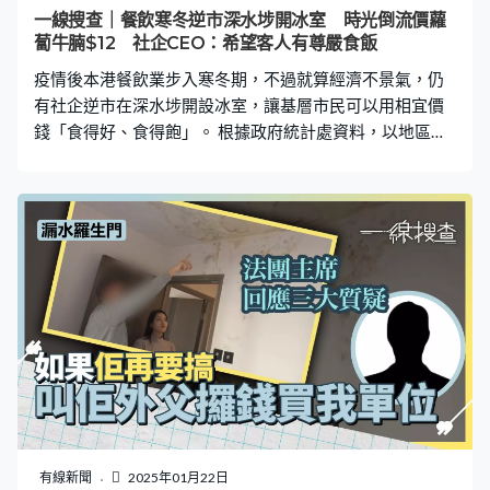
福。」 家望的揮走傳統路線，他妻子Edith便是新派風格，
一線搜查｜餐飲寒冬逆市深水埗開冰室 時光倒流價蘿
「為什麼我會畫揮春？原因是有一年家望老師在這裡寫揮
蔔牛腩$12 社企CEO：希望客人有尊嚴食飯
春，他走開了一會兒，我便坐上來繪畫，誰知過程中有個
疫情後本港餐飲業步入寒冬期，不過就算經濟不景氣，仍
人走過來，問可否賣給我。」Edit
有社企逆市在深水埗開設冰室，讓基層市民可以用相宜價
錢「食得好、食得飽」。 根據政府統計處資料，以地區計
算，深水埗每個月入息中位數為22,800元，在18區內排名
尾二。而香港基督教女青年會做的深水埗基層家庭生活擔
子調查顯示，受訪者擔心自己及家人的健康之外，也對食
物價格相當煩惱。 社企行政總裁麥姑娘表示，深水埗區有
不同基層人士，包括獨居長者、劏房戶及街友，希望開設
冰室能夠服務更多有需要的人士。「好想深水埗成為一個
社區飯堂，我哋好想服務呢個區，令客人入到嚟好有尊嚴
咁食飯，可能食一隻烚蛋、飲一杯羅漢果茶，甚至純粹入
嚟食一碗番薯粥，佢哋都可以咁樣享用，我覺得呢個係最
好。」 冰室於去年3月中開店，麥姑娘坦言營運上曾經歷
不少困難，從建構到裝修，再到決定餐單、招聘員工。
「成個過程中都想有更多人參與，譬如社會人士、唔同嘅
長者員工都俾咗好多豐富經驗，呢區街坊亦有幫手，特別
有線新聞
2025年01月22日