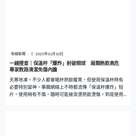
在去年11月，同樣由葵涌廣場上車前往荃灣。陳先生投訴
一線搜查｜保溫杯「爆炸」射破眼球 兩類熱飲高危
「車長當日表情惡劣、故意未有降下車身、刻意大力蓋上
專家教路清潔免傷內膽
斜板，並以說話方式表示憤怒。」、「第二次亦同樣，並
天寒地凍，不少人都會喝杯熱飲暖胃，但使用保溫杯時有
質疑涉事車長報復」。 陳先生直言當時車長態度惡
必要特別留神，事關網絡上不時都流傳「保溫杯爆炸」短
片，使用稍有不慎，隨時可能被滾燙熱飲燙傷。到底使用
保溫杯有甚麼隱藏危機？清潔時又有甚麼要注意？《一線
搜查》找來毒理專家何永成教授為大家講解。 早前有網上
片段拍下，一名女士將紅棗水放入保溫杯後忘記飲用，相
隔十多天後發現杯蓋鎖得非常緊，用力打開後，杯蓋竟然
瞬間飛彈，更加因為力度太強而炸傷右眼，引致右眼球破
裂。另外，亦有網民分享試過用保溫杯裝香蕉牛奶，放置
一天後扭開杯蓋，結果竟然出現爆炸式噴射。 「如果放在
暖水壺或飯壺內太久，不論是紅棗水、咖啡或中藥，其實
它們是會有細菌的，它們在發酵的過程中產生太量的氣
體，特別是二氧化碳，而且又高溫。」何永成教授指出，
由於壺內有大量氣體，壓力已達到「逼爆」程度，當用家
按鍵打開時，便會噴射出來。 何永成教授示範噴射模擬爆
炸的情況，早上在保溫壺內注滿熱水，但由於趕船趕車時
有線新聞
2025年01月09日