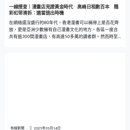
足球源自英國，是專為年長者設計的新興運動，目的是提
一線搜查｜漫畫店見證黃金時代 高峰日租數百本 隨
供安全又有益身心的運動方式，首先規則列明不能夠跑，
彩虹邨清拆：適當退出時機
因此更著重腳法及控球；而且由於不能跑，更需要隊友間
在網絡還沒盛行的80年代，香港漫畫可以稱得上是百花齊
「走位」配合。另外規則還禁止
放，更是亞洲少數擁有自己漫畫文化的地方，各區一度合
共有逾300間漫畫店，有高達50多萬的讀者群。然而時至
今日，舊式漫畫店越來越少，走向夕陽。 張氏夫婦是在漫
畫黃金時代入行，90年代已經開設漫畫店，提供港日漫畫
出租及售賣服務。最熱鬧時期，學生一進入店舖便自覺將
書包倚牆放一旁，再慢慢挑選心儀的漫畫。然而隨著租書
業務沒落，漫畫店亦由過去最高峰一日租出數百本，減至
現時一日十多本。 「數字嚟計，漫畫都入咗7至8萬本，有
啲都已經淘汰。」張生說，店內任何年齡層的顧客都有，
不同時段更有不同的客群，「小朋友有佢哋睇嘅種類，成
年人、老人家都有佢哋年齡層嘅喜愛。朝早一開舖係買餸
嘅街坊、公公婆婆睇小說；中午就一班返工食午飯嘅人；
輪到下午3點就一班學生放學，好多（學生）湧入嚟；到夜
晚就係一班收咗工嘅顧客。」 開設漫畫店的路上，張生及
張太亦曾遇過不少波折，經歷過兩次搬遷，但仍留下不少
有線新聞
2025年01月14日