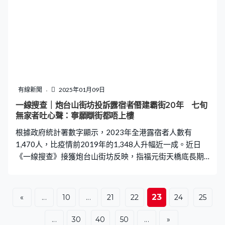
左搖右擺，水蒸氣積聚了很多氣壓，突然釋放出來時便會
一線搜查｜炮台山街坊投訴露宿者僭建霸街20年 七旬
形成一個很強烈的噴霧，若果觸及皮膚就有可能燙傷。除
無家者吐心聲：寧願瞓街都唔上樓
了熱水要留意外，其實並非所有飲料都適合放進保溫杯，
根據政府統計署數字顯示，2023年全港露宿者人數有
舉例不宜將熱咖啡、奶茶等含奶類飲品，又或中藥等
1,470人，比疫情前2019年的1,348人升幅近一成。近日
《一線搜查》接獲炮台山街坊反映，指福元街天橋底長期
有露宿者居住，堆滿雜物，不但阻礙行人，更影響環境衛
生。不過有露宿者就坦言，寧願留守街頭亦不願住公屋。
現場可見，福元街天橋底放滿物品，除了有床、枱及櫈
23
«
...
10
...
21
22
24
25
外，更有不少雜物，包括紙皮、袋、手推車等。現場環境
衛生一般，但未有傳出異味。而附近亦有不少食肆林立。
...
30
40
50
...
»
有食肆負責人表示，露宿者居住福元街天橋底的問題已經
持續很多年，「以前呢到可以俾人坐，好舒服。有時啲客
投訴點解對面咁多雜物、有時見到佢咁多嘢咁亂，見到好
多老鼠。（有冇試過畀食物佢哋？）冇冇冇。（佢哋有冇
問你哋？）冇冇，佢自己攞錢出嚟買，唔會俾野佢食，因
為好多義工都有畀嘢食佢。」 「年紀大、70幾歲，冇人敢
請，靠綜援，食3餐都要100元」。有露宿者向《一線搜
查》表示，平日自己與另一名露宿者阿昌居住在福元街天