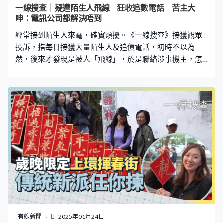
一線搜查｜疑遭陌生人飛線 狂收追數電話 苦主大
呻：電訊公司都解決唔到
經常接到陌生人來電，確實煩擾。《一線搜查》接獲觀眾
投訴，指每日接獲大量陌生人及追債電話，初時不以為
然，後來才發現是被人「飛線」，於是聯絡涉事機主，怎
料對方未有理會。於是陳小姐便聯絡電訊商，怎料在現行
機制下，電訊商亦沒法取消這些飛線，令她不斷被滋擾，
不勝其煩。 「突然間有好多財務公司打嚟，通常我都唔聽
陌生電話，直接飛留言。突然之間多咗好多留言，打爆我
留言信箱。我聽到佢哋自稱財務公司，話搵某某小姐，佢
講個姓出嚟，咁啱我又係同一個姓，電話內容係叫佢打返
俾某銀行或某財務公司。」由去年11月中起，陳小姐（化
名）每日便接獲至少十個陌生來電，每日如是，打足一個
月，最頻密時單單早上已接獲8至10個來電，「一見到個
電話就有堆未接來電，有時有啲唔係咁客氣，變咗都有少
少擔心。」 陳小姐初時以為是廣告促銷電話，由於太滋
擾，決定回覆電話著對方不要再致電。「我初初係覆佢留
言個電話，個（銀行）職員又唔肯透露，又話關於私隱，
有線新聞
2025年01月24日