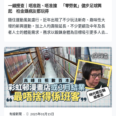
未收到旅行社提交的保費，又稱因為未收到款項，因此沒
一線搜查｜唔准跑、唔准撞 「零勞氣」健步足球興
法支付賠償。 明明手上有保單，但對方仍說未收到保費，
起 柏金遜病友都玩得
於是Kathy事隔一個月再致電查詢，但獲得同樣答覆。而今
隨住運動風氣盛行，近年出現了不少玩法新奇、趣味性大
次的客戶服務
增的新興運動，加上人均壽險延長，不少更顧及中年及長
者人士的體能需求，務求以鍛鍊身體為目標吸引更多人去
運動。近年就有機構積極推廣「健步足球」（Walking
Football），吸引不少50歲以士重拾「波牛」樂趣，而且
由於只能步行及禁止身體接觸，就算新手也能寓運動於娛
樂。 今年65歲的昌哥在退休前已出現中央肥胖，走路數步
也氣喘，數年前便開始參加健步足球訓練。昌哥向《一線
搜查》表示自己年輕時也有踢足球，但自工作後就停了差
不多30年，因為健步足球是「走著踢」，不是「跑著
踢」，好奇下便報了初班，一到高級班，甚至參加比賽，
重拾「波牛」樂趣。 「呢個運動有咩好處呢？就係定期有
一個運動、體能嘅訓練」昌哥除了踢球，還有參與義工訓
練，協助新入門市民學習踢健步足球，當中甚至有柏金遜
病友，改善他們肢體動作由僵硬變得順暢，更可以很有信
心、有力氣去射球，體能方面明顯增強了。 據了解，健步
有線新聞
2025年01月15日