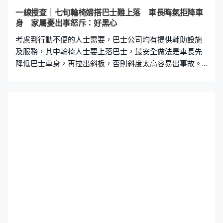
罩外人 事緣是去年3月底，屯門澤豐花園舉行業主大會議
一線搜查｜七旬輪椅婦搭巴士難上落 車長晦氣拒降車
決管理公司續聘問題，以及選出新一屆管理委員會等。不
身 家屬憂出事怒斥：好黑心
過，有居民發現場內出現大量戴口罩、非住戶人士。被居
考慮到行動不便的人士需要，巴士公司均有提供輔助設施
民識破後，他們一度離開，隨後又換上管理公司臨時
及服務，其中輪椅人士要上落巴士，最安全做法是車長先
降低巴士車身，再拉出斜板，否則斜度太高容易出事故。
不過有長者向《一線搜查》反映，指並非所有司機都會降
低車身，部分車長甚至認為是加重工作量而發晦氣。 「驚
㗎，真係好驚，因為（斜板）咁直，咁樣衝落去，一時控
制唔到，個人會一下衝出嚟、跌出嚟。其實好危險、好危
險。」72歲的陳婆婆表示，為了減低風險，輪椅上落巴士
時，車長一定要將車身降低，有時遇到司機未有降低車
身，會令她上落巴士有危險。 然而，陳婆婆在過去連續兩
個星期外出，都遇到同一名姓陳的車長，對方每次都未有
主動降低巴士車身。陳婆婆指出，「大部分車長都係好
好，但偶然會遇到一啲車長唔知係咪懶，特登唔撳粒掣等
架車降低啲，車好高佢一樣唔理落塊板，我哋落就好艱
難，好斜衝落去。」 其兒子陳先生事後曾兩度以書面形式
投訴涉事車長，根據其提供的圖片可見，兩宗事件均發生
有線新聞
2025年01月10日