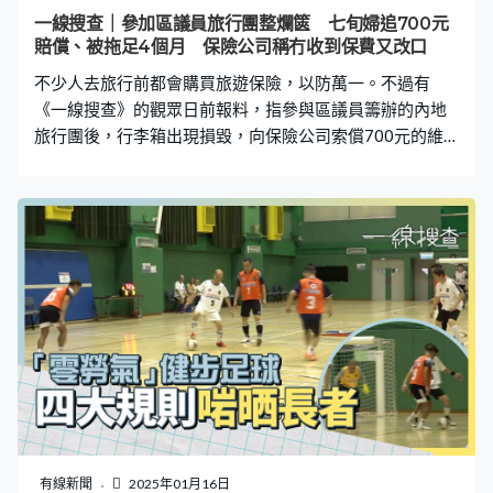
年年底，陳生發現單位客房出現滴水，情況更愈來愈嚴
一線搜查｜參加區議員旅行團整爛篋 七旬婦追700元
重。先是客房天花板滴水，其後沿著天花板流至門框，更
賠償、被拖足4個月 保險公司稱冇收到保費又改口
蔓延至另一房間天花板。短短兩周，天花板滴的水已經裝
不少人去旅行前都會購買旅遊保險，以防萬一。不過有
至半碗。陳生無奈指，「天花板濕到生蟲，最嚴
《一線搜查》的觀眾日前報料，指參與區議員籌辦的內地
旅行團後，行李箱出現損毀，向保險公司索償700元的維
修費，惟在有保單及收據的情況下，仍被一拖再拖，逾4個
月始成功索償。 「點解我哋剩係維修數百蚊嘅嘢，咁耐都
俾唔到我哋呢？單據、文件，都喺佢哋要嘅時間內做
齊。」74歲的王太（化名）和丈夫去年7月底參加由區議
員籌辦的內地旅行團三天遊，並經區議員以每人60多元購
買旅遊保險，惟回到香港後發現行李箱損壞。王太：「橫
掂都去區議員嗰度（參加旅行團）3日，咁一筆過叫佢哋幫
我哋買埋（保險），自己加落去㗎，佢（團費）唔包保險
㗎。」 王太的行李箱約三處地方損壞，媳婦Kathy隨後聯
絡保險公司索償，對方當時表明維修行李箱費用實報實
銷，而最高限額為2,000元。最終王太花費約700元維修行
李箱，並由Kathy根據指示上網提交申請表格，惟等足逾一
個月仍未有消息。Kathy致電查詢下，才獲保險公司回覆指
有線新聞
2025年01月16日