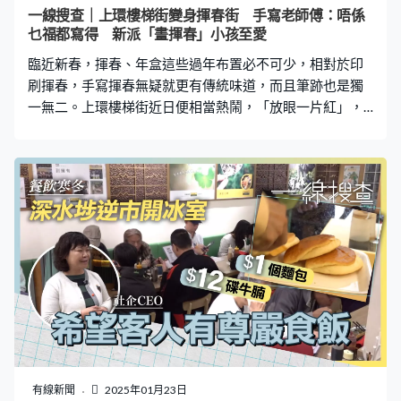
我都廢事同佢講，淨係叫佢唔好再打呢個電話，佢又話幫
一線搜查｜上環樓梯街變身揮春街 手寫老師傅：唔係
唔到我咁喎。」後來，陳小姐發現不對勁，自己根本沒有
乜福都寫得 新派「畫揮春」小孩至愛
該些銀行的戶口，細問下才發現被陌生人「飛線」。 「我
臨近新春，揮春、年盒這些過年布置必不可少，相對於印
諗真係唔好彩，我又唔識呢個人。」陳小姐與對方
刷揮春，手寫揮春無疑就更有傳統味道，而且筆跡也是獨
一無二。上環樓梯街近日便相當熱鬧，「放眼一片紅」，
原來是有不少師傅開檔寫揮春，吸引不少市民、旅客來打
卡。 「行楷是楷書的快寫，即是說我們要讓人很容易認別
到這個字，大人小孩也會懂。」80歲的老師傅李志的揮春
為「行楷」字體，易看易懂，一眼就能知道揮春意思。而
說起「行楷」揮春的特色，李志師傅就指是油色，「油色
好像孤筆一樣，孤筆是我們這些老頭子、長者寫下來有靈
氣」。李志師傅指揮春也有不寫的說話，舉例是「五福臨
門」，因為第五福是指善終，「過年我們甚麼也不想那些
發生」。 「八年前第一次新年出來擺檔，」本身是探戈舞
導師的家望則與妻子一同在善慶街擺檔寫揮春，「其實很
開心，好像一個祝福，很多揮春寫來送給朋友，譬如我家
附近的茶餐廳，我買食物後便會送上揮春給他們，他們覺
得很開心及神奇……看到是你手寫的，零舍覺得是特別的祝
有線新聞
2025年01月23日