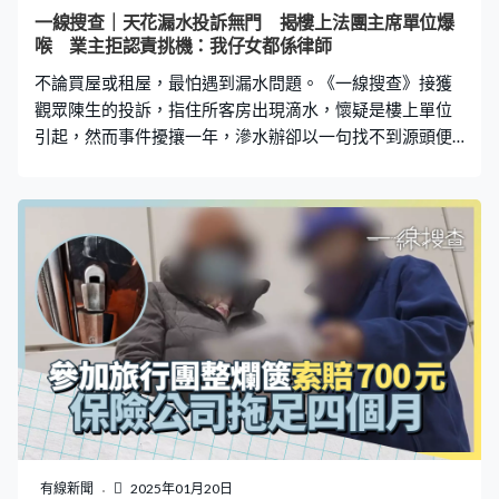
滲去室外。同埋呢邊嘅房係冇水喉。」 至於第三點指其外
一線搜查｜天花漏水投訴無門 揭樓上法團主席單位爆
牆疑有深色物質漏出，他說是滲水辦早前進行色水測試造
喉 業主拒認責挑機：我仔女都係律師
成，「我漏嗰到，煤氣公司嚟睇過㗎啦，我冇漏煤氣或者
不論買屋或租屋，最怕遇到漏水問題。《一線搜查》接獲
我曾經有漏過。呢個顏色係佢哋（滲水辦）
觀眾陳生的投訴，指住所客房出現滴水，懷疑是樓上單位
引起，然而事件擾攘一年，滲水辦卻以一句找不到源頭便
結案。陳生最終要自行尋找專家上門調查，而專家的報告
不但鎖定了漏水位置，更估計了漏水原因，然而樓上單位
業主原來是大廈法團主席，對方不但拒絕負責，更揚言
「香港地用錢解決問題！一係去法庭同我鍊過，我個女係
律師、我個仔係大律師」。 客房滴水 天花板現300隻蟲
「其實都係一件好慘嘅事，有家歸不得，啱啱自己小朋友
出世，見到咁嘅情況根本上都搬唔到返嚟住。」屋主陳生
約7年前搬入涉事單位，大廈樓齡約30年，當時發現單位
喉管鋪設混亂，搬入時曾花費一大筆錢裝修，「大廈水管
設計比較特別，好多水喉、電線喉都係經地下通過，嗰陣
時我都覺得奇怪，點解會有水喉係地下，即係由客廁駁去
主廁。嗰陣時自己都花費咗差唔多30萬改晒喉管，裝返喺
大廈外牆，始終驚有一日會老化破裂、影響樓下。」 至前
有線新聞
2025年01月20日