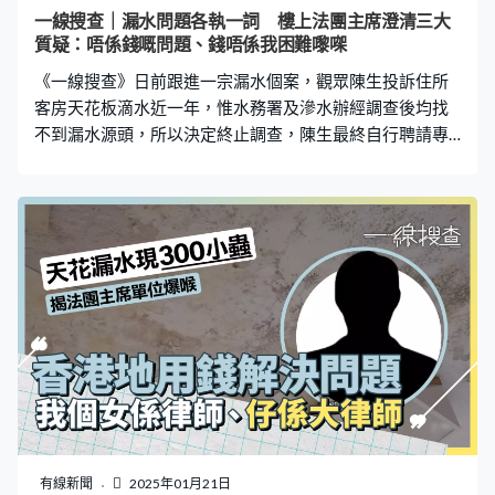
係食材供應商。」開設冰室，價錢是其中一個最重要的考
一線搜查｜漏水問題各執一詞 樓上法團主席澄清三大
慮，她說希望能夠提供蔬菜和肉搭配，讓基層市民能夠
質疑：唔係錢嘅問題、錢唔係我困難嚟㗎
「支付到、食得到」。 從餐牌可見，冰室主打家常菜，價
《一線搜查》日前跟進一宗漏水個案，觀眾陳生投訴住所
錢相當親民，各種包類由1元至5元不等、
客房天花板滴水近一年，惟水務署及滲水辦經調查後均找
不到漏水源頭，所以決定終止調查，陳生最終自行聘請專
家，發現問題很大機會源自樓上單位。對於有關專家的報
告，《一線搜查》聯絡到樓上單位業主，對方同時是該大
廈的業主立案法團主席，他強調政府人員先後進行多次測
試，均顯示自己單位並無任何問題，又稱「如果有漏水，
有人話我聽呢度滲水，我願意整㗎，唔係錢嘅問題，錢唔
係我困難嚟㗎，我住得呢度管理費都5,000、6,000啦，點
會係我困難啫。」 澄清三點質疑 法團主席：咁點解政府
查唔到呢？ 「如果你哋個專家話我有爆（水喉），係，
啱，多數滲水係因為樓上嘅單位，我同意，咁點解（政
府）佢哋查唔到呢？」法團主席接受《一線搜查》訪問時
澄清陳生三點質疑，「我哋呢個大廈客廳下面嘅地台係冇
水喉，呢個係第一點；第二點，所有食水喉、廁所喉、煤
氣喉都係由外牆入屋，如果要滲，就滲外牆，係唔會室內
有線新聞
2025年01月21日