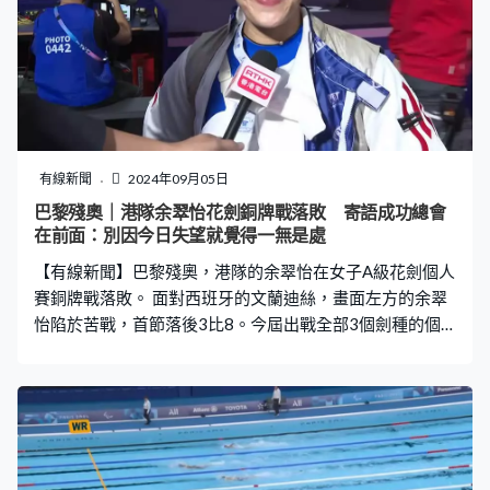
了、很開心。」張沅：「希望我們決賽可以、我可以放鬆
點去打，不要像單打決賽那般緊張，我相信我與梁育榮拍
檔可以放鬆少少。」 何宛淇、謝德樺BC3級4強面對泰國組
合，同樣打逆境球。首局落後1分，用紅球的他們之後兩局
連贏3分反超前。上屆「梗頸四」，今屆肯定有獎牌落袋，
港隊最終贏3比2，首次打入這項目的決賽，對手是南韓，
何宛淇說意義很大。何宛淇：「我今年突破取得個人賽金
有線新聞
2024年09月05日
牌，今次更可以在雙人賽走入決賽，這已是超標，我覺得
巴黎殘奧｜港隊余翠怡花劍銅牌戰落敗 寄語成功總會
是好大突破，很多謝所有人。」
在前面：別因今日失望就覺得一無是處
【有線新聞】巴黎殘奧，港隊的余翠怡在女子A級花劍個人
賽銅牌戰落敗。 面對西班牙的文蘭迪絲，畫面左方的余翠
怡陷於苦戰，首節落後3比8。今屆出戰全部3個劍種的個
人賽，佩劍無緣4強，主項的花劍就跟頒獎台擦身而過，最
多落後3比11下，第二節對攻試過追到11比12，「六朝元
老」殘奧累積7金的余翠怡，最終都輸11比15、得第4名。
她說競技體育有贏有輸，希望自己能繼續努力。 余翠怡：
「不要因為今日失望就覺得自己一無是處，因為我相信你
的努力今日未到收成的一日，但我相信不斷有一個心是想