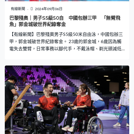
「（他說）上次差一點拿不到獎牌，今屆終於拿到，所以
很興奮。」 BC4級決賽，港隊的梁育榮、張沅面對世界第
有線新聞
2024年09月06日
一哥倫比亞的兄妹檔，頭兩局各失1分。第3局更加陷於劣
巴黎殘奧｜男子S5級50自 中國包辦三甲 「無臂飛
勢，哥倫比亞4個紅球圍著白球連取4分，港隊大分落後0
魚」郭金城破世界紀錄奪金
比6。「六朝元老」梁育榮上屆東京跟劉慧茵獲得亞軍，今
【有線新聞】巴黎殘奧男子S5級50米自由泳，中國包辦三
屆夥拍張沅，跟頒獎台最高一
甲，郭金城破世界紀錄奪金。 23歲的郭金城，6歲因為觸
電失去雙臂，日常事務以腳代手，不戴泳帽、剃光頭減低
阻力。游第4線的他，靠雙腳高速拍打推進，用頭觸池，游
出29秒33奪金，將自己保持的世界紀錄推快0.45秒。袁偉
譯及王李超分別得銀、銅牌。 郭金城及王李超之後夥拍隊
友盧冬、張麗，在男女4X50米混合泳接力20分項目奪金，
四名泳手殘障級別分數相加不得超過20分，第5線的中國
完成頭3棒落後美國超過3秒。靠最後一棒自由泳的郭金城
收復失地，反壓美國超過6秒，游出2分24秒83，破世績奪
金。