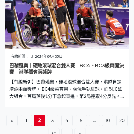
有線新聞
2024年09月05日
巴黎殘奧｜硬地滾球混合雙人賽 BC4、BC3級齊闖決
賽 港隊穩奪兩獎牌
【有線新弭】巴黎殘奧，硬地滾球混合雙人賽，港隊肯定
增添兩面獎牌。 BC4級梁育榮、張沅手執紅球，面對加拿
大組合，首局落後1分下急起直追，第2局連取4分反先。
這對港隊組合第3局再贏兩分，拉開到6比1，就算加拿大
最後一局追近，港隊都贏6比4，將與哥倫比亞爭金牌。首
次拍擋出戰殘奧就打入決賽， 梁育榮、張沅都眼泛淚光。
2
«
1
3
4
5
...
10
20
何宛淇、謝德樺BC3級4強，3比2擊敗泰國組合，坐銀望
金，決賽對手是南韓。
30
...
»