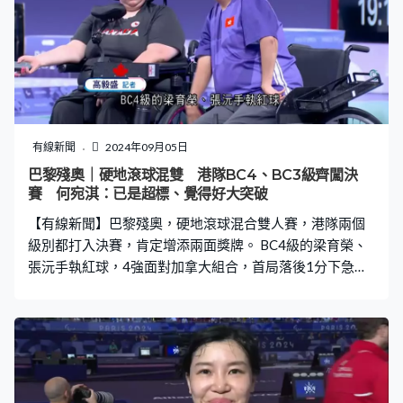
怡：「可以來到殘奧，已經一件很厲害的事情，有人第一
次參加，有人參加了幾屆，我參加了很多屆，每人有不同
的壓力及期望。」
有線新聞
2024年09月05日
巴黎殘奧｜硬地滾球混雙 港隊BC4、BC3級齊闖決
賽 何宛淇：已是超標、覺得好大突破
【有線新聞】巴黎殘奧，硬地滾球混合雙人賽，港隊兩個
級別都打入決賽，肯定增添兩面獎牌。 BC4級的梁育榮、
張沅手執紅球，4強面對加拿大組合，首局落後1分下急起
直追，第2局連取4分反先。這對港隊組合第3局再贏兩
分，拉開到6比1，就算加拿大最後一局追近都贏6比4，金
牌戰將會對哥倫比亞。梁育榮上屆夥拍劉慧茵獲得銀牌，
今屆首次跟張沅拍擋同樣打入決賽，兩人都眼泛淚光。梁
育榮賽後感謝教練、家人以及市民支持。梁育榮：「很激
動、很開心，因為比賽前都講過想入雙打決賽，最終成功