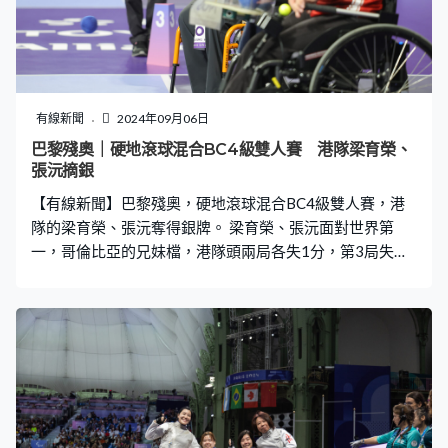
有線新聞
2024年09月06日
巴黎殘奧｜硬地滾球混合BC4級雙人賽 港隊梁育榮、
張沅摘銀
【有線新聞】巴黎殘奧，硬地滾球混合BC4級雙人賽，港
隊的梁育榮、張沅奪得銀牌。 梁育榮、張沅面對世界第
一，哥倫比亞的兄妹檔，港隊頭兩局各失1分，第3局失誤
再輸0比4。梁育榮在上屆東京跟劉慧茵奪得銀牌，今屆夥
拍張沅，未能登上頒獎台最高一級，壓軸的第4局「破
蛋」，港隊總分都輸1比6，連續兩屆收穫銀牌。 行政長官
李家超祝賀港隊在兩項硬地滾球雙人賽事取得一金一銀，
讚揚運動員發揮團體精神，令全港市民引以為傲。身處巴
黎的文體旅局局長楊潤雄讚揚港隊在賽事中高度專注，展
現過人戰術，可親身見證感到無比振奮，又指教練及支援
團隊同樣功不可沒，行會非官守議員亦發稿祝賀。