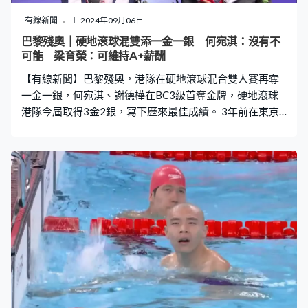
有線新聞
2024年09月06日
巴黎殘奧｜硬地滾球混雙添一金一銀 何宛淇：沒有不
可能 梁育榮：可維持A+薪酬
【有線新聞】巴黎殘奧，港隊在硬地滾球混合雙人賽再奪
一金一銀，何宛淇、謝德樺在BC3級首奪金牌，硬地滾球
港隊今屆取得3金2銀，寫下歷來最佳成績。 3年前在東京
銅牌戰落敗，與獎牌擦身而過，何宛淇及謝德樺今屆不單
止彌補遺憾，還創造歷史。決賽鬥世界第2的南韓，謝德樺
成功將兩個紅球帶近白球，港隊首局領先3比0。南韓第2
局還擊，連追3分扳平。雙方在第3局拉鋸，最終裁判判定
港隊的紅球較接近白球，拿到1分，重奪領先優勢。 南韓
第4局最後一個藍球，未能接近白球，港隊再取1分，最終
贏5比3。何宛淇成為雙料冠軍，包辦個人賽及雙人賽金
牌，謝德樺首奪殘奧金牌。何宛淇：「真的很開心，因為
我們終於做到了，我們這麼多年來的等待，努力了這麼長
時間，終於做到了，原來只要相信，沒有不可能。」謝德
樺：「終於成功，真的很開心。」謝德樺助理劉煒麒：