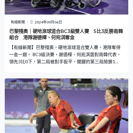
有線新聞
2024年09月06日
巴黎殘奧｜硬地滾球混合BC3級雙人賽 5比3反勝南韓
組合 港隊謝德樺、何宛淇奪金
【有線新聞】巴黎殘奧，硬地滾球混合雙人賽，港隊奪得
一金一銀。 BC3級決賽，謝德樺、何宛淇面對南韓代表，
領先3比0下，第二局被對手扳平，關鍵的第三局險勝1
分，港隊重奪領先，最終贏5比3。何宛淇成為雙料冠軍，
包辦個人賽及雙人賽金牌，亦是港隊今屆第三面金牌。