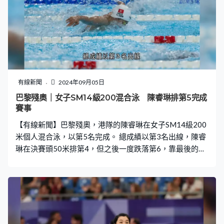
有線新聞
2024年09月05日
巴黎殘奧｜女子SM14級200混合泳 陳睿琳排第5完成
賽事
【有線新聞】巴黎殘奧，港隊的陳睿琳在女子SM14級200
米個人混合泳，以第5名完成。 總成績以第3名出線，陳睿
琳在決賽頭50米排第4，但之後一度跌落第6，靠最後的自
由泳升上第5，游出2分29秒33。今屆兼顧5項個人賽，周
五轉戰最後一項的100米背泳初賽。