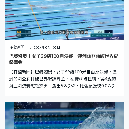
去進步的話，成功總會在前面。」
有線新聞
2024年09月05日
巴黎殘奧｜女子S9級100自決賽 澳洲莉亞莉破世界紀
錄奪金
【有線新聞】巴黎殘奧，女子S9級100米自由泳決賽，澳
洲的莉亞莉打破世界紀錄奪金。 初賽就破世績，第4線的
莉亞莉決賽愈戰愈勇，游出59秒53，比舊紀錄快0.07秒。
美國的拉利芙歌絲莉以新美洲紀錄的1分正秒18奪銀，巴
西的列比露奪銅。