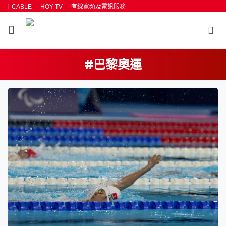
i-CABLE
HOY TV
有線寬頻及電訊服務
#巴黎奧運
返回
按輸入鍵開始搜尋