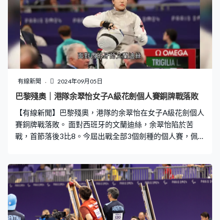
有線新聞
2024年09月05日
巴黎殘奧｜港隊余翠怡女子A級花劍個人賽銅牌戰落敗
【有線新聞】巴黎殘奧，港隊的余翠怡在女子A級花劍個人
賽銅牌戰落敗。 面對西班牙的文蘭迪絲，余翠怡陷於苦
戰，首節落後3比8。今屆出戰全部3個劍種的個人賽，佩
劍無緣4強，主項的花劍就跟頒獎台擦身而過，最多落後3
比11下，第二節對攻試過追剩1分，殘奧「六朝元老」余
翠怡最終都輸11比15，得第4名，將會轉戰重劍個人賽。