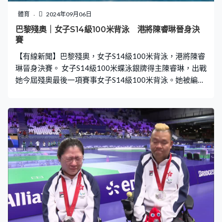
體育
2024年09月06日
巴黎殘奧｜女子S14級100米背泳 港將陳睿琳晉身決
賽
【有線新聞】巴黎殘奧，女子S14級100米背泳，港將陳睿
琳晉身決賽。 女子S14級100米蝶泳銀牌得主陳睿琳，出戰
她今屆殘奧最後一項賽事女子S14級100米背泳。她被編於
初賽第1組第3線道，游出1分10秒87，總排名第6，成功
晉身決賽。 另一位港隊代表鄧韋樂男子組初賽以1分03秒
64，小組排第5，總成績14名完成。 由中國香港殘疾人奧
委會提供圖片