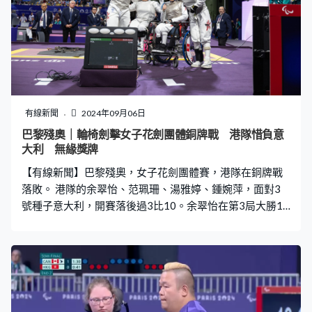
有線新聞
2024年09月06日
巴黎殘奧｜輪椅劍擊女子花劍團體銅牌戰 港隊惜負意
大利 無緣獎牌
【有線新聞】巴黎殘奧，女子花劍團體賽，港隊在銅牌戰
落敗。 港隊的余翠怡、范珮珊、湯雅婷、鍾婉萍，面對3
號種子意大利，開賽落後過3比10。余翠怡在第3局大勝12
比2，總分反超前，但繼個人賽之後，要再次在銅牌戰飲
恨。港隊優勢只能維持多一局，被意大利拉開超過10分，
最終輸33比45，第4名完成，4位港隊代表將轉戰重劍個人
賽。 鍾婉萍：「我們團體賽準備了很長時間，我覺得盡了
自己努力，我都理解余翠怡『守尾門』的緊張心情，這是
我首次『守尾門』，盡量做到在香港練習的東西。」 余翠