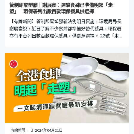
後，食肆可在半年適應期內用完剩下的膠餐具存貨，當局
管制即棄塑膠｜謝展寰：連鎖食肆已準備明起「走
說會集中宣傳教育。「走塑」第一階段，發泡膠餐具、膠
塑」 環保署列出數百款環保餐具供選擇
飲管、膠刀、膠叉、膠匙，不論外賣抑或堂食全部不能再
【有線新聞】管制即棄塑膠新法例明日實施，環境局局長
用，外賣及銷售亦只限膠杯、膠碗和膠飯盒；其他即棄塑
謝展寰說，近日了解不少食肆都準備好替代餐具，環保署
膠產品，包
亦有平台列出數百款環保餐具，供食肆選擇。 22號「走
塑」，環境局及零售、酒店和餐飲業代表合力宣傳。局長
謝展寰說，當局連日到訪數間大型連鎖食肆，觀察到合計
過千間分店已做好準備，有負責人亦說因應法例實施，已
有一半顧客外賣不要餐具，提升了環保意識。他上月亦到
訪兩間未轉用替代餐具的小店，都已購買合規格餐盒和餐
具。他說餐廳可以參考環保署綠色餐具平台，物色適合食
物種類的餐具，以免浸泡變軟等情況，又說當需求增加，
生產量增加後成本就會下降。 酒店業方面，他澄清新例仍
然容許酒店向客人收費提供塑膠用品，不少酒店亦已轉用
替代品。 環保署會加強在各口岸宣傳，包括機場、西九高
鐵站等。謝展寰說，商戶可以善用六個月適應期，用完管
制即棄膠製品，期間不會執法，環保署會協助商戶過渡，
商戶毋須過於擔心，重申希望在社會建立「走塑」文化。
有線新聞
2024年04月21日