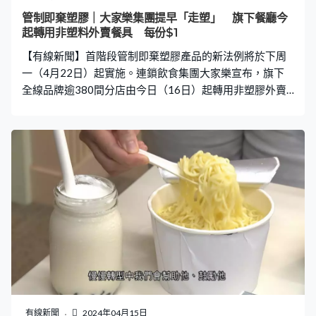
錢自然貴一點，多一仙、成本就增加一仙。顧客沒有自備
管制即棄塑膠｜大家樂集團提早「走塑」 旗下餐廳今
餐具，要購買不是很爽。」 環保團體認為改用木、紙等替
起轉用非塑料外賣餐具 每份$1
代餐具，只是令即棄塑膠棄置量轉移至其他物料，長遠應
【有線新聞】首階段管制即棄塑膠產品的新法例將於下周
推動可重用餐具。達哥：「這些很不方便，唯有
一（4月22日）起實施。連鎖飲食集團大家樂宣布，旗下
全線品牌逾380間分店由今日（16日）起轉用非塑膠外賣
餐具，但每套要收取1元費用。 大家樂表示，旗下全線品
牌逾380間分店，包括大家樂、一粥麵、米線陣等，今日
起將轉用非塑膠外賣餐具。另外，同日亦會推行「大家自
攜杯」計劃，以8間分店作為首階段試點，顧客可以使用自
攜杯到店購買飲品，減少使用一次性即棄容器。 另外，集
團旗下六大餐飲品牌亦推出「大家愛地球減塑行動」，顧
客惠顧指定產品即以35元換購Hello Kitty環保餐具一套，
或以128元換購環保餐具套裝（環保餐具、保溫杯及日式
布袋）。 另外，連鎖快餐店大快活早前亦宣布，將於下周
一起停止供應即棄餐具，外賣顧客可自備餐具，或者付費1
元以加購環保餐具包，或付2元加購不鏽鋼製環保餐具包。
有線新聞
2024年04月15日