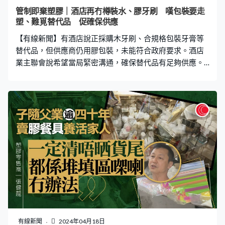
管制即棄塑膠｜酒店再冇樽裝水、膠牙刷 嘆包裝要走
塑、難覓替代品 促確保供應
【有線新聞】有酒店說正採購木牙刷、合規格包裝牙膏等
替代品，但供應商仍用膠包裝，未能符合政府要求。酒店
業主聯會說希望當局緊密溝通，確保替代品有足夠供應。
管制即棄塑膠製品計劃星期一實施，我們看看旺角酒店準
備情況。先看洗手間，牙刷、牙膏等洗漱用品仍是塑膠製
品。再看看水吧，樽裝水仍有免費提供。這些供客人使用
的塑膠用品不可以再免費供應，除非用木、竹物料替代，
牙膏要用可補充容器或轉用牙膏片。酒店說也希望全力配
合「走塑」，正努力找替代品，但即使根據署方的供應商
列表發現有難度。旺角維景酒店營運總監譚秉仁：「包裝
都需要紙質、膠質不可以，所以物色時也要考慮包裝。變
相增加了難度，樣版來到發現原來是膠袋包裝或以啞色膠
袋也不合規格，也沒理由打開包裝，隨便放鬚刨你也不會
用。」客人如果想由酒店帶溫水外出，除了自行煲水放
涼，酒店考慮用水壺、由餐廳送水上客房予客人裝入自備
的水樽。 酒店業主聯會說希望政府繼續與業界溝通，確保
有線新聞
2024年04月18日