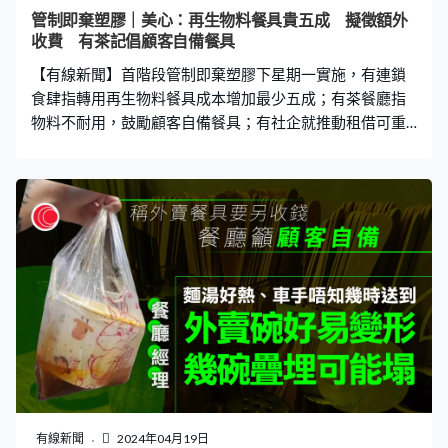
應期，食肆、商戶有足夠時間「散貨」，趕不及散貨的可
管制即棄塑膠｜美心：再生物料餐具貴五成 擬徵額外
轉售內地或海外，不過新法例下，非本地的網上平台不受
收費 有茶記倡顧客自備餐具
規管，變相市民可以繼續購入塑膠產品。環境及生態局局
【有線新聞】首階段管制即棄塑膠下星期一實施，有連鎖
長謝展寰：「如果市民在外地旅行帶膠產品回來
食肆指轉用再生物料餐具成本增加最少五成；有茶餐廳指
物料不耐用，鼓勵顧客自備餐具；有社企就推動租借可重
用餐具，鼓勵減塑。 外賣抑或堂食下星期一起都不再見到
即棄膠餐具，有茶餐廳找到替代品，但認為物料不耐用。
世華茶餐廳經理Gloria：「麵的湯很熱、一直在煲，我們
試過放到外賣碗裏，碗很熱、很易變形，外賣多的話疊上
去，碗可能會塌。現時很多人經外賣平台叫外賣，我不知
道由店裏出餐到你家要多久，可能車手要繞個圈才到，時
間久了碗真的會變形。（顧客們）自已有餐具就最好自
備，我也不想收你們錢，也不想你們用那些餐具，怕有甚
麼問題。」 有連鎖快餐店早前開始轉用再生物料餐具，成
本比以往高，計劃向食客額外收費。美心集團快餐總監范
滿強：「我們找供應商取不同樣板及試用不同種類，確保
顧客需要及我們認為容易用，我們用了一段時間，大約貴
了五至六成左右，在22日後我們象徵式每套餐具，如果有
有線新聞
2024年04月19日