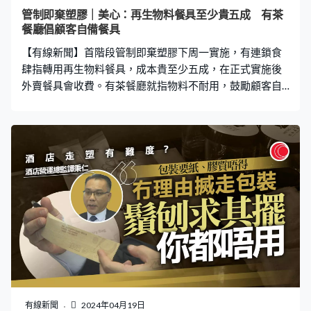
需要我們會收每套一元。」 有社企下星期一起，在香港中
管制即棄塑膠｜美心：再生物料餐具至少貴五成 有茶
文大學6間校園餐廳免費租借可重用餐具，在指定餐廳掃描
餐廳倡顧客自備餐具
外賣餐盒及重用杯的二維碼，可以借用七日，交還時只需
【有線新聞】首階段管制即棄塑膠下周一實施，有連鎖食
清空餐盒但毋須洗乾淨，鼓勵減塑。
肆指轉用再生物料餐具，成本貴至少五成，在正式實施後
外賣餐具會收費。有茶餐廳就指物料不耐用，鼓勵顧客自
備餐具。 世華茶餐廳經理Gloria：「麵的湯很熱、一直在
煲，我們試過放到外賣碗裏，碗很熱、很易變形，外賣多
的話疊上去，碗可能會塌。現時很多人經外賣平台叫外
賣，我不知道由店裏出餐到你家要多久，可能車手要繞個
圈才到，時間久了碗真的會變形。（顧客們）自已有餐具
就最好自備，我也不想收你們錢，也不想你們用那些餐
具，怕有甚麼問題。」 美心集團快餐總監范滿強：「我們
找供應商取不同樣板及試用不同種類，確保顧客需要及我
們認為容易用，我們用了一段時間。大約貴了五至六成左
右，在22日後我們象徵式每套餐具，如果有需要我們會收
每套一元。」
有線新聞
2024年04月19日