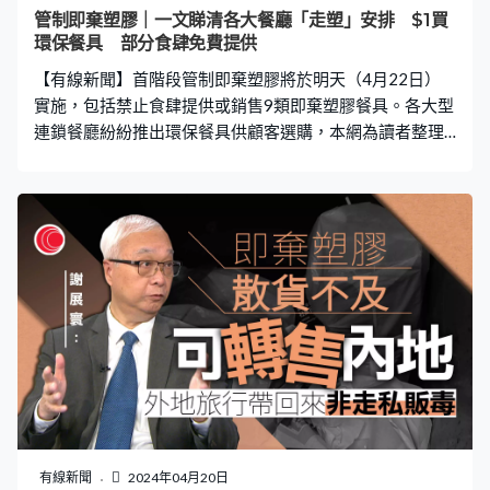
管制即棄塑膠｜一文睇清各大餐廳「走塑」安排 $1買
環保餐具 部分食肆免費提供
【有線新聞】首階段管制即棄塑膠將於明天（4月22日）
實施，包括禁止食肆提供或銷售9類即棄塑膠餐具。各大型
連鎖餐廳紛紛推出環保餐具供顧客選購，本網為讀者整理
了各大餐廳「走塑」安排及費用，一文看清措施詳情。 美
心集團多間食肆提早實行 全線轉用紙飲管 美心集團旗下
大部分餐廳，包括美心MX、美心皇宮、星巴克、元氣壽
司、魚尚、一風堂、星巴克等，已於16日起停止為顧客提
供發泡膠食物容器及膠餐具，各餐廳亦不會免費提供即棄
膠手套，並全線轉用紙飲管。其中美心中菜將於4月22日
開始，為外賣顧客提供甘蔗渣湯匙及木筷子。至於替代餐
具的收費方面，美心快餐會收取1元，其他菜系的餐廳則視
乎安排，或免費提供或最高收1元。 大家樂集團1元可買非
塑膠餐具 大家樂集團旗下全線品牌逾380間分店，包括大
家樂、一粥麵、米線陣、上海姥姥等，已於16日起轉用非
塑膠外賣餐具，但每套要收取1元費用。外賣餐具分為中式
及西式，中式內有竹筷子、植物纖維匙羹；西式內有木
有線新聞
2024年04月20日