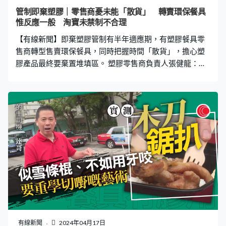
有足夠選擇，讓業界控制成本。酒店業聯會總幹事徐英
管制即棄塑膠｜零售商憂未能「散貨」 轉賣環保餐具
偉：「他們要求完全沒有塑膠，有些供應商包裝的塗層可
惟反應一般 淘寶未禁制不合理
能不符合規格，或刀片、剃鬚刀等仍需要時間，是否全部
【有線新聞】即棄塑膠管制有半年適應期，有塑膠餐具零
都有替代品？也有解決方案，就是向旅客收取費用，最好
售商轉型售賣環保餐具，同時把握時間「散貨」，擔心塑
膠產品最終要棄置堆填區。 塑膠零售商負責人張健龍：
「14歲開始跟爸爸工作，至今40多年，以前賣膠袋兼及塑
膠用品，養起我們一家人。」外賣盒、膠餐具，在深水埗
這間小店應有盡有，但隨着即棄塑膠管制實施，這些塑膠
用品很快要走進歷史。張健龍：「一定會不能完全清貨，
做生意一定有貨尾，貨尾就是損失，大家都用不到，唯有
棄置堆填區，無辦法。可以回收的盡量回收，我都不想，
我是真金白銀買回來。」 負責人3月份就適應期內可否出
售剩餘的膠餐具曾向環保署查詢，環保署之後回覆說「盡
量不要」。 要保着爸爸傳承下來的小店，龍哥都要想辦法
走塑轉型，幾個月前引入環保餐具「試水溫」，售價較膠
餐具貴一倍，但反應一般。新法例下，非本地的網上平台
不受規管，意味市民仍可從淘寶等內地或海外平台，繼續
購入傳統膠餐具。張健龍：「很多人都感覺不合理，我沒
有線新聞
2024年04月17日