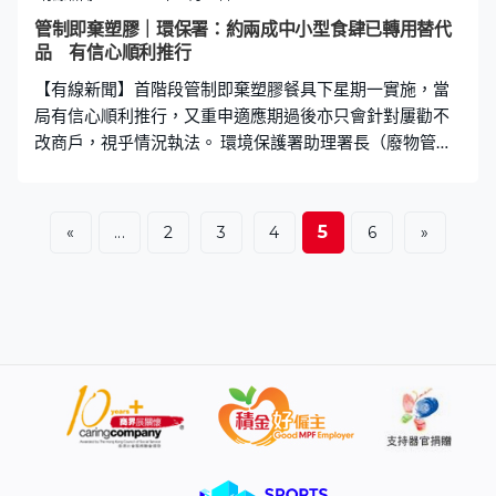
管制即棄塑膠｜環保署：約兩成中小型食肆已轉用替代
品 有信心順利推行
【有線新聞】首階段管制即棄塑膠餐具下星期一實施，當
局有信心順利推行，又重申適應期過後亦只會針對屢勸不
改商戶，視乎情況執法。 環境保護署助理署長（廢物管
理）鄭健：「以中小型食肆而言，21%這麼早在法例生效
前轉用替代品，算是不錯的百分比。基本以我經驗全部都
知道（4月22日走塑），亦知道哪些餐具要更換，或正在
5
«
...
2
3
4
6
»
物色替代品，所以業界準備好，只是一日時間未到，希望
慢慢清貨。我們不想用作懲罰業界，只要商舖不論餐廳或
零售店，只要顯示有實際行動，慢慢轉型中我們會幫助
他、鼓勵他。」