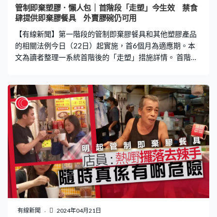
管制即棄塑膠．懶人包｜首階段「走塑」今生效 禁食
肆提供即棄膠餐具 外賣膠碗仍可用
【有線新聞】第一階段的管制即棄膠餐具和其他塑膠產品
的相關法例今日（22日）起實施，首6個月為適應期。本
文為讀者整理一系統首階後的「走塑」措施詳情。 首階段
禁食肆提供即棄膠餐具 外賣膠碗仍可用 今日起堂食全面
禁止店舖向顧客提供以下即棄膠餐具，包括所有發泡膠餐
具，食物容器、杯、蓋、飲管、攪拌棒、刀、叉、匙、
碟。外賣及銷售方面，禁止向顧客提供或售賣發泡膠餐
具、膠飲管、膠攪拌棒、膠進食用具（即刀、叉、匙）、
膠碟 不過，首階段暫未管制外賣用膠杯、膠蓋、膠食物容
器（膠碗）。 禁售膠柄棉花棒、雨傘袋 酒店不可免費提
供膠樽裝水 第一階段包括禁止銷售和免費供應棉花棒、氣
球棒、充氣打氣棒、熒光棒、派對帽、氧化式可分解塑膠
產品、雨傘袋、食物膠籤、膠牙籤。禁止免費供應宣傳用
塑膠包裝紙巾、非醫療用透明即棄膠手套；以及禁止製
造、銷售和供應氧化式可分解塑膠產品。 同時亦禁止酒店
和賓館免費供應即棄洗漱梳妝用品，包括膠柄牙刷、塑膠
有線新聞
2024年04月21日