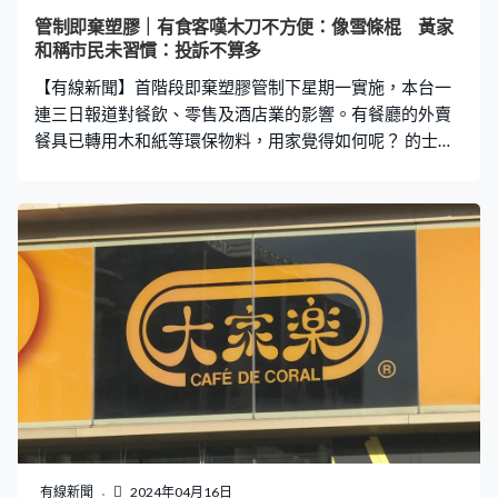
有辦法，制定法例的人不是我。」 環保署說法例只針對製
管制即棄塑膠｜有食客嘆木刀不方便：像雪條棍 黃家
造、銷售或供應即棄塑膠的行為，一般市民不會因購買及
和稱市民未習慣：投訴不算多
使用而犯法。明白商戶可能仍有一些即棄塑膠產品庫存，
【有線新聞】首階段即棄塑膠管制下星期一實施，本台一
已給予業界六個月適應期容許商戶處理累積的
連三日報道對餐飲、零售及酒店業的影響。有餐廳的外賣
餐具已轉用木和紙等環保物料，用家覺得如何呢？ 的士司
機達哥：「一更約十小時，現在經常抄牌，很多時候都要
買外賣再在車上進食，以免違泊罰款320元。」這天中午
達哥駕的士來到利東街買外賣。達哥：「蔥油豬扒飯，不
錯不錯。」首階段即棄塑膠管制下星期一實施，這間餐廳
早已停用塑膠餐具，買外賣要環保餐具，一套就要多付兩
元。找到位泊車，可以開餐。飲品、飲管、餐具已經轉用
紙和木，飯盒和膠蓋未有替代品就可以繼續用膠物料。達
哥：「切豬扒，很大塊，要有心機才切到，要重新學習切
食物的藝術。不斷鋸、不斷鋸，仍未鋸斷，看著我鋸了很
久。其實這把不是刀，像是雪條棍，倒不如用牙咬。叉很
鈍，還可以，不要太大力，否則會斷。（飲管）完全用不
到，已經軟。」 香港餐飲聯業協會會長黃家和：「有投訴
但不算多，市民未習慣轉用其他物料的餐具。質量好的價
有線新聞
2024年04月16日