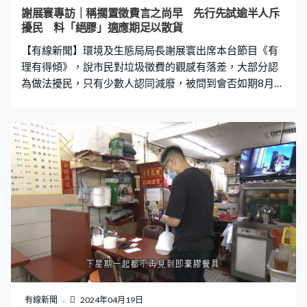
叉、植物纖維匙羹。另外，大家樂同日亦已經推行「大家
謝展寰專訪｜稱擱置徵費言之尚早 先行先試逾半人斥
自攜杯」計劃，以8間分店作為首階段試點，顧客可以使用
擾民 料「絕膠」適應期足以散貨
自攜杯到店購買飲品，減少使用一次性即棄容器。 大快活
【有線新聞】環境及生態局局長謝展寰出席本台節目《有
兩元售不銹鋼餐具 大快
理有得傾》，說市民對垃圾徵費的觀感有落差，大部分認
為做法擾民，只有少數人認同減廢，被問到會否如期8月1
日正式實施，他說不急於下定論，完成先行先試後再作部
署。 垃圾徵費先行先試，環境及生態局局長謝展寰在本台
節目有理有得傾說，收到意見認為膠袋設計不合適，廚餘
回收配套亦要增加，不同處所的參與度有不同。環境及生
態局局長謝展寰：「三無大廈只有一成多人參與，住宅樓
宇、私樓高一點，有超過一半居民觀感有落差，少數認為
做垃圾分類、減廢都是好事，大多數認為這樣做擾民。」
他說五、六月會向立法會報告先行先試結果，再決定下一
步。環境及生態局局長謝展寰：「八月一日是否仍是政府
目標，現階段不急於下定論（記者：前局長說希望政府迎
難而上、勿失良機，這是否你的想法？）我們迎難而上推
動減廢回收，而非逆市民意見去做。」 另一項關乎民生的
政策，管制即棄塑膠下星期一實施，謝展寰相信在半年適
有線新聞
2024年04月19日