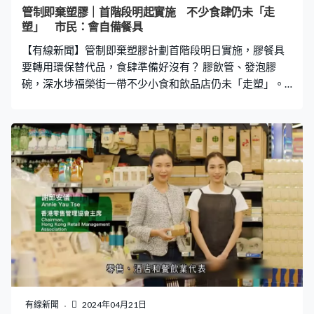
包裝牙膏、浴帽、剃刀、指甲銼、梳、載於即棄塑膠容器
管制即棄塑膠｜首階段明起實施 不少食肆仍未「走
的洗髮露、沐浴露、護髮素、潤膚露和洗手液，以及在房
塑」 市民：會自備餐具
間內免費供應即棄膠樽裝水。 不過，注意禁售的僅限膠柄
【有線新聞】管制即棄塑膠計劃首階段明日實施，膠餐具
棉花棒，而木柄或紙柄的棉花棒仍可售賣。另
要轉用環保替代品，食肆準備好沒有？ 膠飲管、發泡膠
碗，深水埗福榮街一帶不少小食和飲品店仍未「走塑」。
這間連堂食都用即棄膠餐具，管制令即將實施，有店員反
映非常不便。店員麥先生：「我用這些（發泡膠）不會
熱，你用膠兜會很熱，我這些是熱食，拿的時候會燙手，
隨時真的有些危險。我都不知怎麼辦，我又不是老闆，我
打工而已，老闆要怎樣讓老闆去想吧！」飲品店員黃小
姐：「明天（才轉）吧，我們用完今天就不用了。（記
者：剩下多少？）很少，我們有收到通知的，能用就好
了，客人都這樣，現在大家都知道。」 也有市民仍然不清
楚細節，ISAAC：「（記者：膠杯、膠碗知不知還能用
嗎？）膠杯、膠碗應該不能用（記者：其實是可以
的）。」何先生：「平常上班叫外賣或者去快餐店始終用
慣膠匙羹、膠叉，現在要加一元，或者不提供會比較不方
便。（記者：會不會自備餐具？）都會的。」 新例實施
有線新聞
2024年04月21日