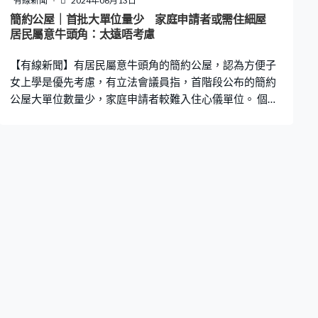
有線新聞
2024年06月13日
簡約公屋｜首批大單位量少 家庭申請者或需住細屋
居民屬意牛頭角：太遠唔考慮
【有線新聞】有居民屬意牛頭角的簡約公屋，認為方便子
女上學是優先考慮，有立法會議員指，首階段公布的簡約
公屋大單位數量少，家庭申請者較難入住心儀單位。 個土
瓜灣單位歐太一家五口住了4年，月租5,500元，三個孩子
的活動空間主要在床上，另一房間油漆剝落。輪候了6年公
屋，歐太有興趣申請牛頭角彩興路的簡約公屋，「太遠的
單位就不考慮，因為如果要轉校是很實際的東西。不會考
慮這麼多，因為始終小朋友讀中學讀了很多年，突然要跟
同學分開，他們也不願意。」 有區議員擔心居民的搬遷費
用，九龍城區議員黃文港：「現時很多劏房在九龍城是在
唐樓區域中，對於他們要搬遷是非常困難，涉及他們有些
傢俬要搬樓梯。」 今次兩個簡約公屋項目3至5人的大單位
數目佔的比例大約兩至三成，有立法會議員擔心家庭申請
者較難找到心儀單位。立法會房屋事務委員會委員梁文
廣：「三個人最後選擇了一至二人的單位，居住的空間當