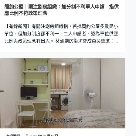
簡約公屋｜關注劏房組織：加分制不利單人申請 指供
應比例不符政策理念
【有線新聞】有關注劏房組織指，首批簡約公屋多數是小
單位，但加分制度卻不利一、二人申請者，認為單位供應
比例與政策理念有出入。 葵涌劏房街坊會成員吳堃廉：
「它的加分模式感覺上類似政府的體恤安置，可能一些特
殊狀況、健康需要，每年都有體恤安置上公屋的，評估上
相似有利於這類別的人士，偏向不利於單身或獨居人士，
但其實整體七至八成單位卻是單身人士，這裏便有點奇
怪。」