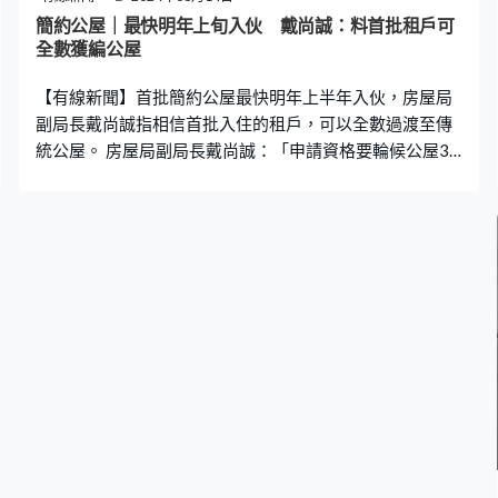
車出來都不用太貴。」 合資格申請人士會收到房屋局寄出
簡約公屋｜最快明年上旬入伙 戴尚誠：料首批租戶可
的申請表，下月17日或之前交表可獲優先處理，但之後仍
全數獲編公屋
繼續接受申請。房屋局指，輪候傳統公屋三年或以上的人
【有線新聞】首批簡約公屋最快明年上半年入伙，房屋局
士可以獲優先處理，而
副局長戴尚誠指相信首批入住的租戶，可以全數過渡至傳
統公屋。 房屋局副局長戴尚誠：「申請資格要輪候公屋3
年或以上，簡約公屋的使用期預計有5年，部分項目如果沒
有長遠發展用途可能用久一點，所以我們預計首批入住的
居民全數應該可以輪候到傳統公屋上樓，但我們不會浪費
單位、是有輪轉的，如有空置單位會再讓居民入住的。」