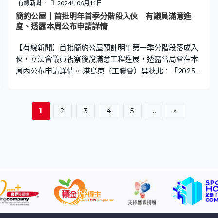
有線新聞
2024年06月11日
簡約公屋｜首批明年首季分階段入伙 有議員滿意進
度、透露本周公布申請詳情
【有線新聞】首批簡約公屋預計明年第一季分階段落成入
伙，立法會議員視察後說滿意工程進展，透露當局會在本
周內公布申請詳情。 港島東（工聯會）吳秋北：「2025年
首季推出第一批簡約公屋，分別在元朗攸壆路和牛頭角彩
興，共約4,400個單位，我們對這個進程表示歡迎。」 選
委會界別蘇長荣：「我們進去的感覺示範單位包括三房，
1
2
3
4
5
...
»
三人以上的，一、二人的感覺都很理想，跟現在公屋的配
置、配比、面積都差不多。」