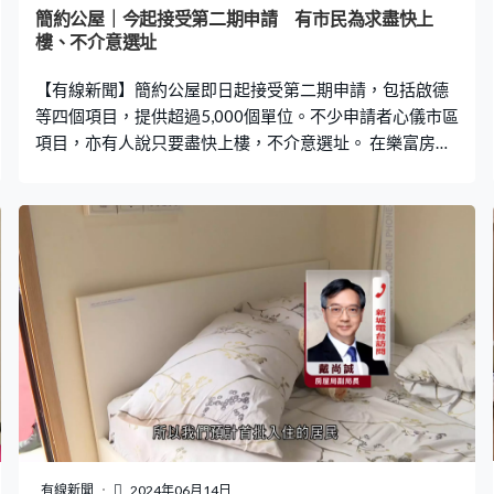
簡約公屋｜今起接受第二期申請 有市民為求盡快上
樓、不介意選址
【有線新聞】簡約公屋即日起接受第二期申請，包括啟德
等四個項目，提供超過5,000個單位。不少申請者心儀市區
項目，亦有人說只要盡快上樓，不介意選址。 在樂富房委
會客務中心，早上有不少市民排隊親身遞交申請表格，現
場有櫃枱解答申請者疑問。簡約公屋第二期申請提供約
5,060個單位，六成是啟德世運道項目，其餘單位就位於屯
門青福里、觀塘順安道和上水彩園路，月租介乎860至
3,270元，預計今年第四季陸續入伙。 馮女士：「沒有說
哪一區，現時問他能派哪裡便哪裡。（為何不選擇？）選
擇的話當然選市區，元朗太遠但較快。」 溫先生：「屯
門。（為何選擇屯門？）因為我覺得會快些，不方便都沒
有選擇，選擇其他今年不能入伙的話，死了都未能入
伙。」 有申請者住在錦上路的過渡性房屋項目，希望可以
轉到市區的簡約公屋。蔡先生：「我正取綜援，取綜援的
租金貴別人很多，本來1,700元左右，現時收我2,500多
元。這些是800多元而已，又是一人單位、又是市區，乘
有線新聞
2024年06月14日