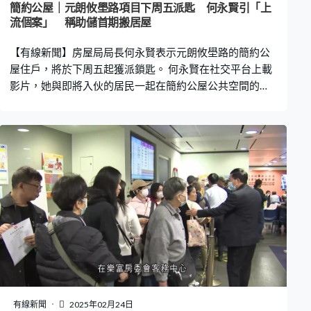
簡約公屋｜元朗攸壆路項目下周五派匙 何永賢引「上
流個案」 稱助儲首期搬居屋
【有線新聞】房屋局局長何永賢表示元朗攸壆路的簡約公
屋住戶，將於下周五起獲派鎖匙。 何永賢在社交平台上載
影片，她與即將入伙的居民一起在簡約公屋公共空間的牆
上，畫上喜愛的食物，又與居民一起參觀單位、度尺、構
思家具佈置。她又稱有過渡性房屋居民因省下不少租金開
支，成功儲下一筆首期，最近已搬進居屋；寄語不論起點
如何，只要有決心為自己走出改變的一步，向上流動的台
階必定會越走越高。
有線新聞
2025年02月24日