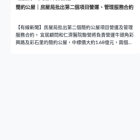
簡約公屋｜房屋局批出第二個項目營運、管理服務合約
【有線新聞】房屋局批出第二個簡約公屋項目營運及管理
服務合約。 宜居顧問和仁濟醫院聯營將負責營運牛頭角彩
興路及彩石里的簡約公屋，中標價大約1.68億元，兩個項
目合共提供逾2,400個單位，分別預計明年第二季及2026
年第一季入伙。營運商要處理住戶申請及入住事宜，入伙
後要為住戶和地區提供各項服務和配套設施，房屋局指簡
約公屋第一期申請反應踴躍，截至9月底收到近10,900份
申請。