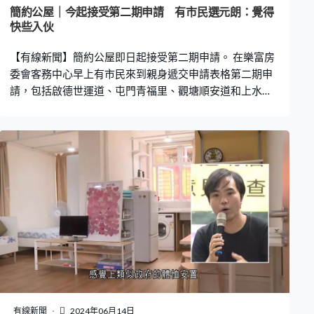
簡約公屋｜今起接受第二期申請 有市民選元朗：覺得
快些入伙
【有線新聞】簡約公屋即日起接受第二期申請。 在樂富房
委會客務中心早上有市民來到親身遞交申請表格第二期申
請，包括啟德世運道、屯門青福里、觀塘順安道和上水彩
園路項目提供5,060個單位，預計今年第四季陸續入伙，申
請者須輪候公屋超過三年。 馮女士：「沒有說哪一區，現
時問他能派哪裡便哪裡。（為何不選擇？）選擇的話當然
選市區，元朗太遠但較快。」 溫先生：「屯門。（為何選
擇屯門？）因為我覺得會快些，新聞說年尾入伙。」
有線新聞
2024年06月14日