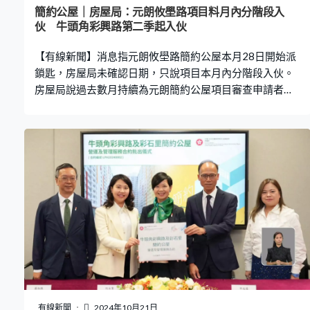
位每月平均營運費用由635至2,727元不等。平均每呎價格
簡約公屋｜房屋局：元朗攸壆路項目料月內分階段入
甚至比部分私人屋苑管理費貴，有議員要求當局解釋。房
伙 牛頭角彩興路第二季起入伙
屋局局長何永賢：「私人屋苑一般就是清潔保安，但是簡
【有線新聞】消息指元朗攸壆路簡約公屋本月28日開始派
約公屋可說是一站式，清潔保安、維修保
鎖匙，房屋局未確認日期，只說項目本月內分階段入伙。
房屋局說過去數月持續為元朗簡約公屋項目審查申請者資
格，預計本月內分階段入伙，兩條巴士及一條專營小巴路
線會在入伙首日開始運作；至於牛頭角彩興路項目就會在
本月底開始資格審查程序，預計今年第二季開始分階段入
伙。兩個項目合共有4,440個單位，房屋局早前接獲
14,300份申請。
有線新聞
2024年10月21日