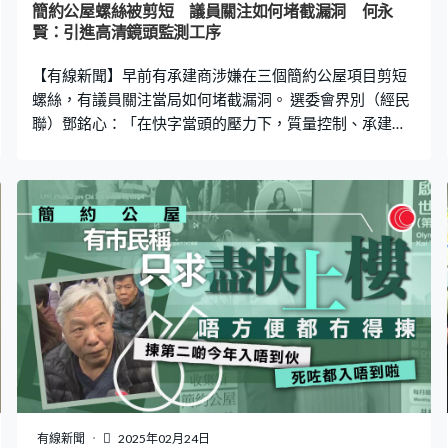
簡約公屋螺絲被剪短 議員關注如何堵截漏洞 何永
賢：引進高清鏡頭監測工序
【有線新聞】早前有承建商涉嫌在三個簡約公屋項目剪短
螺絲，有議員關注當局如何堵截漏洞。 選委會界別（經民
聯）鄧銘心：「在快字當頭的壓力下，質量控制、承建商
遴選以及現場監督仍存在漏洞，MiC組裝合成法建築強調
預製組件，本來質量應有一致性，若組裝、驗收、把關不
嚴格，後果可能比傳統建築更嚴重。」 房屋局局長何永
賢：「現場安裝如何可以監察得更緊密，除了建築署長期
有同事在，工程師如何加密審查？他們也引進了新科技，
用一些更高清鏡頭照著工序、影像分析找出工序會否與標
準要求不一致，監督人員現在也隨身帶著攝錄機。」
有線新聞
2025年02月24日