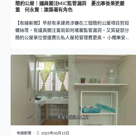
簡約公屋｜議員關注MiC監管漏洞 憂出事後果更嚴
重 何永賢：建築署有角色
【有線新聞】早前有承建商涉嫌在三個簡約公屋項目剪短
螺絲等，有議員關注當局如何堵塞監管漏洞，又質疑部分
簡約公屋單位營運費比私人屋苑管理費更高。 小欖樂安
排、屯門欣寶路以及柴灣常安街簡約公屋地盤，去年被揭
有「撑板」螺絲遭剪短，部分鐵板連接孔亦遭擴大，有議
員關注當局如何加強把關並釐清責任。工程界（經民聯）
卜國明：「中央採購本來沒問題，但在組裝合成法上，可
能有責任誰屬的問題。」選委會界別（經民聯）鄧銘心：
「MiC組裝合成法建築強調預製組件，本來質量應有一致
性，若組裝、驗收、把關不嚴格，後果可能比傳統建築更
嚴重。」 房屋局局長何永賢：「大判承建商責任與供應商
的責任，建築署也有角色。如何將合約很好地融合，中間
銜接有何問題，建築署要幫助解決。工程師如何加密審
查，他們也引進了新科技，用一些更高清鏡頭照着工序，
影像分析，找出工序會否與標準要求不一致。」 房屋局至
今共批出10份簡約公屋營運及管理服務合約，當中每個單
有線新聞
2025年03月15日