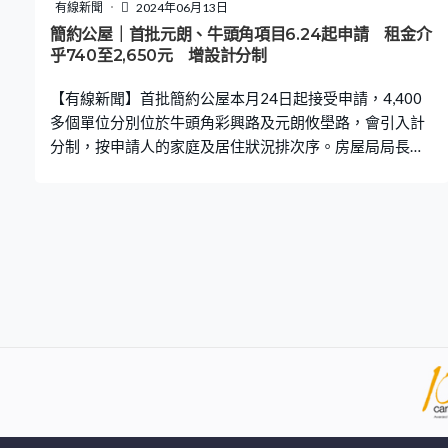
有線新聞
2024年06月13日
簡約公屋｜首批元朗、牛頭角項目6.24起申請 租金介
乎740至2,650元 增設計分制
【有線新聞】首批簡約公屋本月24日起接受申請，4,400
多個單位分別位於牛頭角彩興路及元朗攸壆路，會引入計
分制，按申請人的家庭及居住狀況排次序。房屋局局長何
永賢不擔心少人選新界的單位。 方形開則工整方便擺放傢
具，亦有獨立廁所，這裏是牛頭角彩興路的簡約公屋，約
2,290伙，提供三款適合一至兩人，以至四至五人的單位；
連同元朗攸壆路項目約2,150伙，本月24日起接受申請，
預計明年上半年入伙。 租金方面，攸壆路項目由740至
1,420元，彩興路項目租金介乎1,110至2,650元，是同區
公屋的九折。約8.5萬個輪候公屋三年或以上的合資格申請
人會陸續收到房屋局發出的申請表，下月15日或之前遞交
的申請會獲優先處理。所有單位不能自行改動間隔，而3至
4人及4至5人單位就預設一些拉簾路軌，劃分不同家庭成
員的睡眠空間，而拉簾就需要自行添置。 房屋局局長何永
賢指，參考過渡性房屋的經驗，元朗項目約八成是一、二