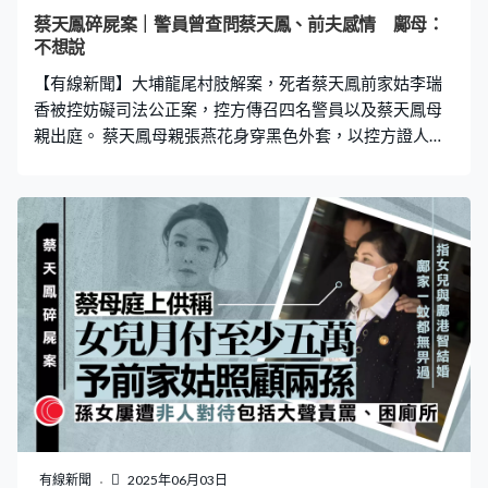
蠢地傳達租船價錢，沒有從中得益、參與程度低，最終亦
蔡天鳳碎屍案｜警員曾查問蔡天鳳、前夫感情 鄺母：
無成事。又稱因案件遭到網上言論攻擊感到焦慮不安，加
不想說
上檢控延誤，希望法庭判處非監禁刑罰並批准保釋候判。
【有線新聞】大埔龍尾村肢解案，死者蔡天鳳前家姑李瑞
法官指很多妨
香被控妨礙司法公正案，控方傳召四名警員以及蔡天鳳母
親出庭。 蔡天鳳母親張燕花身穿黑色外套，以控方證人身
份出庭作供後離開。庭上辯方盤問她時，提及被告李瑞香
2023年2月23日，就鄺港智被調查一事與她通電話，問她
是否有因為被告的說話而對警方說謊，她回答說沒有，她
對警方說實話，心態是要配合警方。 控方又傳召四位負責
調查鄺港智盜竊案的警務人員作供，時任西九龍失蹤人口
調查組警員吳俊豪指，自己曾三次致電被告，查詢蔡天鳳
接送孩子的情況以及生活習慣等，並在第一次通話中要求
見面及進行家訪，但被告以「湊小朋友，好忙」為由拒
絕。 在第二次通話中，他向被告查詢蔡天鳳與前夫感情，
被告指「不想說」，他又要求被告提供鄺港智的電話，被
告以「每次他打給我都用不同電話打」為由拒絕提供。 控
方將會傳召多一位證人作供，預計星期三可完成盤問。
有線新聞
2025年06月03日