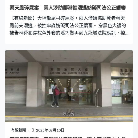
議，質疑潘巧賢被捕時所作供詞的自願性，辯方指女警用
蔡天鳳碎屍案｜兩人涉助鄺港智潛逃妨礙司法公正續審
了2分鐘口述及筆錄，宣布拘捕及警誡過程並不合理，要求
【有線新聞】大埔龍尾村碎屍案，兩人涉嫌協助死者蔡天
女警庭上示範抄寫該段字句，最終用上超過3分鐘。辯方又
鳳前夫潛逃，被控串謀妨礙司法公正續審。 穿黑色大褸的
指潘巧賢曾經被該女
被告林舜和穿棕色外套的潘巧賢再到九龍城法院應訊，控
方在庭上播放潘巧賢被捕後接受警方盤問的錄影片段，潘
巧賢在片段中表示林舜以及一名叫「IVY」的女子本來已相
識，「IVY」有天告訴潘巧賢要盡快安排船前往澳門邊界，
想她幫忙聯絡林舜，林舜之後聯絡潘巧賢，表示租船的人
是一名男子「ALEX」。在盤問片段中潘巧賢說不知道
「ALEX」的身分，又表示自己在「IVY」和林舜之間只是
傳話角色。
有線新聞
2025年02月10日