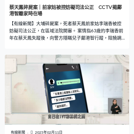
蔡天鳳碎屍案｜前家姑被控妨礙司法公正 CCTV揭鄺
港智離家時在場
【有線新聞】大埔碎屍案，死者蔡天鳳前家姑李瑞香被控
妨礙司法公正，在區域法院開審。 案情指63歲的李瑞香前
年在蔡天鳳失蹤後，向警方隱瞞兒子鄺港智行蹤，阻撓調
查及拘捕。控方開案陳詞時指，李瑞香在案發後不讓警員
進入寓所，拒絕提供鄺港智聯絡方法，並訛稱沒有與他聯
絡，並以兒子2015年起因盜竊案被通緝為由，游說蔡天鳳
母親一起隱瞞。警方翻查閉路電視，卻顯示蔡天鳳失蹤翌
日，鄺港智拿行李離家時李瑞香在場催促他，並表示自己
很擔心。
有線新聞
2025年02月11日