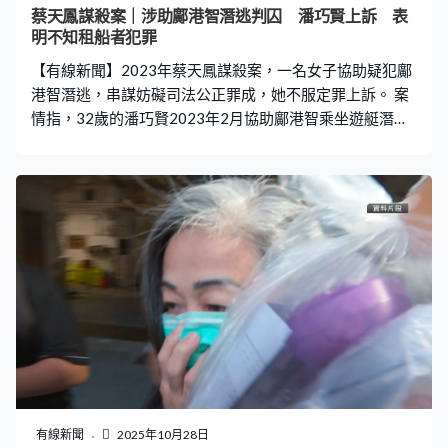
蔡天鳳謀殺案｜涉助鄺港智潛逃判囚 潘巧賢上訴 表
明不知租船者犯罪
【有線新聞】2023年蔡天鳳謀殺案，一名女子協助疑犯鄺
港智潛逃，串謀妨礙司法公正罪成，她不服定罪上訴。 案
情指，32歲的潘巧賢2023年2月協助鄺港智乘坐遊艇潛逃
澳門，去年被裁定串謀妨礙司法公正罪成，判囚六個月。
代表潘巧賢的大律師指通訊紀錄顯示，潘巧賢不知道租船
者犯下甚麼罪行，只獲告知租船者名叫「Alex」，是「正
當生意人」，控方回應指「Alex」表明要緊急離開，以及
價錢任開，環境證供顯示潘巧賢知道租船安排屬於非法離
境，認為證據強而有力。法官聽取雙方陳詞後押後裁決，
潘巧賢獲准繼續保釋。
有線新聞
2025年10月28日