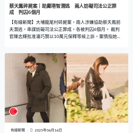
蔡天鳳碎屍案｜助鄺港智潛逃 兩人妨礙司法公正罪
成 判囚6個月
【有線新聞】大埔龍尾村碎屍案，兩人涉嫌協助蔡天鳳前
夫潛逃，串謀妨礙司法公正罪成，各被判囚6個月。 裁判
官陳志輝批准潘巧賢以10萬元保釋等候上訴，案情指她與
遊艇公司職員林舜涉嫌在蔡天鳳遇害後，協助蔡天鳳前夫
鄺港智坐遊艇潛逃澳門，串謀妨礙司法公正罪成。潘巧賢
代表律師求情時重申潘巧賢只是中介人，對案發背景毫無
理解，因錯信朋友「IVY」才犯案。裁判官指兩人雖然不清
楚「ALEX」所犯罪行，亦沒有金錢得益，但按常理便能推
測必定是干犯嚴重罪行才急需離港，又指兩人在案中參與
程度不低。
有線新聞
2025年06月16日