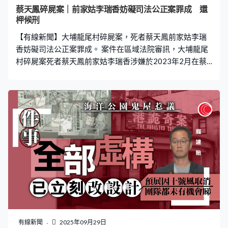
蔡天鳳碎屍案｜前家姑李瑞香妨礙司法公正案罪成 還
柙候刑
【有線新聞】大埔龍尾村碎屍案，死者蔡天鳳前家姑李瑞
香妨礙司法公正案罪成。 案件在區域法院審訊，大埔龍尾
村碎屍案死者蔡天鳳前家姑李瑞香涉嫌於2023年2月在蔡
天鳳失蹤後，向警方隱瞞兒子鄺港智行蹤，阻撓調查及拘
捕。控方案情指，閉路電視顯示，她曾催促鄺港智離開。
李瑞香被控妨礙司法公正，她否認控罪，經審訊後裁定罪
成，還柙到下月28日判刑。
有線新聞
2025年09月29日