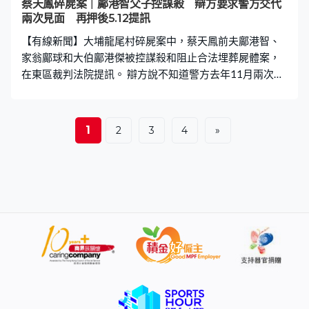
蔡天鳳碎屍案｜鄺港智父子控謀殺 辯方要求警方交代
兩次見面 再押後5.12提訊
【有線新聞】大埔龍尾村碎屍案中，蔡天鳳前夫鄺港智、
家翁鄺球和大伯鄺港傑被控謀殺和阻止合法埋葬屍體案，
在東區裁判法院提訊。 辯方說不知道警方去年11月兩次見
鄺港智，希望警方交代，控方指案件已處理超過一年，不
適宜再押後。裁判官將案件押後至5月12日再提訊。
1
2
3
4
»