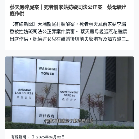
蔡天鳳碎屍案｜死者前家姑妨礙司法公正案 蔡母續出
庭作供
【有線新聞】大埔龍尾村肢解案，死者蔡天鳳前家姑李瑞
香被控妨礙司法公正罪案件續審。 蔡天鳳母親張燕花繼續
出庭作供，她憶述女兒在離婚後與前夫鄺港智及譚方駿三
人關係良好，她指自己喜歡鄺港智，所以才出錢給他們結
婚，被告「一蚊都沒有出過」，鄺家沒有給禮金辦婚宴。
被告破產後，在2015年與兩個孫兒在加多利山住所居住，
而所有開支包括工人都是由蔡天鳳支付，並每月給約5萬元
被告作為照顧孫兒的工作費，她形容被告不當孫女是人對
待，把她困在廁所又經常大聲責罵，但自己與被告關係很
好。
有線新聞
2025年06月02日