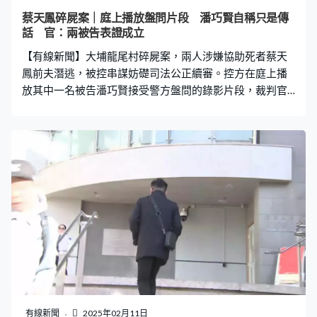
蔡天鳳碎屍案｜庭上播放盤問片段 潘巧賢自稱只是傳
話 官：兩被告表證成立
【有線新聞】大埔龍尾村碎屍案，兩人涉嫌協助死者蔡天
鳳前夫潛逃，被控串謀妨礎司法公正續審。控方在庭上播
放其中一名被告潘巧賢接受警方盤問的錄影片段，裁判官
裁定兩名被告表證成立。 穿黑色大褸的被告林舜和另一名
被告穿棕色外套的潘巧賢，再到九龍城法院應訊。控方在
庭上播放潘巧賢被捕後接受警方盤問的錄影片段，潘巧賢
在片段中表示，林舜以及一名叫IVY的澳門女子本來已相
識，IVY有天告訴潘巧賢要盡快安排船前往澳門邊界，協助
一名朋友避開海關離港，想她幫忙聯絡林舜；同日就被加
入一個通訊群組，除了IVY和林舜，還包括一個使用女性名
稱賬戶，潘巧賢問是誰，林舜回覆指是「一名男子」，及
後知道該人名叫「ALEX」。 盤問片段亦播放部分通信程式
錄音，IVY向潘巧賢指「在香港上船當船上派對玩」、「多
少錢都沒問題」，而且「越快越好」。潘巧賢則在錄影強
調，自己在IVY和林舜之間只是傳話角色，亦無法確認
「ALEX」的真實身分。 潘巧賢一方在庭上提出特別事項爭
有線新聞
2025年02月11日