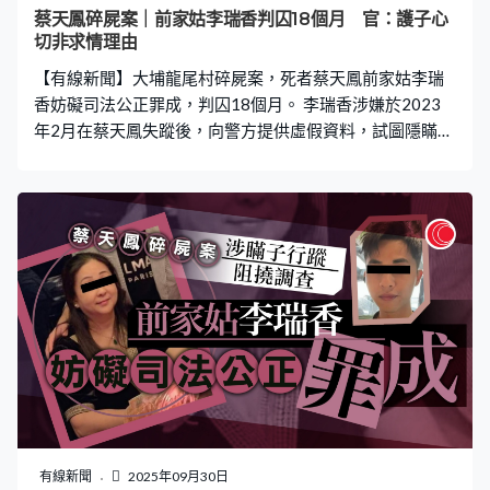
蔡天鳳碎屍案｜前家姑李瑞香判囚18個月 官：護子心
切非求情理由
【有線新聞】大埔龍尾村碎屍案，死者蔡天鳳前家姑李瑞
香妨礙司法公正罪成，判囚18個月。 李瑞香涉嫌於2023
年2月在蔡天鳳失蹤後，向警方提供虛假資料，試圖隱瞞因
盜竊案被警方通緝的兒子鄺港智行蹤。法官判刑時指，護
子心切不是求情理由，形容被告行為是衝擊和蔑視司法制
度和社會公義，刑期必須具阻嚇力，才能反映法庭譴責此
類行為。
有線新聞
2025年09月30日