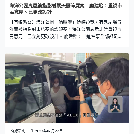
海洋公園鬼屋被指影射蔡天鳳碎屍案 龐建貽：重視市
民意見、已更改設計
【有線新聞】海洋公園「哈囉喂」傳媒預覽，有鬼屋場景
佈置被指影射未結案的謀殺案，海洋公園表示非常重視市
民意見，已立刻更改設計。 龐建貽：「這件事全部都是虛
構，萬聖節海洋公園25年來都是來玩、開心、驚嚇一下，
如果令不同人有疑慮，我們非常重視，立刻已更改設計、
作出調整。上周三本來是員工、團隊預展，無奈因為十號
風球取消，所以自己團隊也未有機會看，事後大家也上了
一課。希望大家給年輕的朋友、做創作的朋友一些機會，
讓他們了解更多，明白到場景有創意之餘，都要考慮更多
因素。」
有線新聞
2025年06月27日