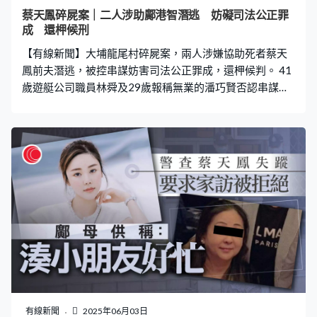
蔡天鳳碎屍案｜二人涉助鄺港智潛逃 妨礙司法公正罪
成 還柙候刑
【有線新聞】大埔龍尾村碎屍案，兩人涉嫌協助死者蔡天
鳳前夫潛逃，被控串謀妨害司法公正罪成，還柙候判。 41
歲遊艇公司職員林舜及29歲報稱無業的潘巧賢否認串謀妨
害司法公正罪受審。案情指兩人涉嫌在前年2月聯同一名名
為「IVY」的女子，協助另一名男子「ALEX」乘搭遊艇逃
往澳門。 法官宣判時指，即使兩人不知道需要離港的
「ALEX」是否蔡天鳳前夫鄺港智，都不影響控方案情。通
訊紀錄亦顯示他們與「IVY」已達成犯罪協議，由林舜處理
船務，稱「見到入數紙先安排」，潘巧賢負責傳達訊息給
「IVY」，兩人必然明顯知悉「IVY」的友人要緊急、秘密
地不經正常途徑離港，價錢並非考慮因素，認為不存在任
何誤會空間，裁定兩人罪名成立。 法官亦引述潘巧賢曾經
辯稱對費用由3萬元變30萬元感到古怪、並開始懷疑，但
她並無即時退群，而是有問有答，是知道上文下理、仍繼
續參與，因此不接納她只是傳話者的說法。 潘巧賢一方之
後求情指不知道「ALEX」因干犯甚麼罪行而要離港，只愚
有線新聞
2025年06月03日