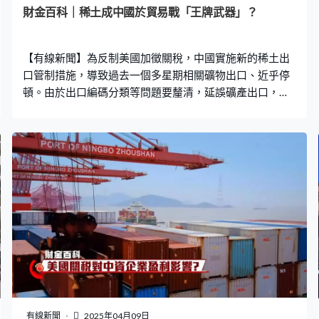
電商股拼多多、唯品會、教育股好未來以及生科股傳奇生
財金百科｜稀土成中國於貿易戰「王牌武器」？
物。4隻股份市值合共約1400億美元，佔MSCI中國指數比
重有3.3%。
【有線新聞】為反制美國加徵關稅，中國實施新的稀土出
口管制措施，導致過去一個多星期相關礦物出口、近乎停
頓。由於出口編碼分類等問題要釐清，延誤礦產出口，礦
商現正加緊提交申請出口許可的資料，不過一般在審批流
程上需時要大約45個工作日。 稀土是17種金屬的總稱，是
中方應對中美「貿易戰」「王牌武器」之一。今次最新的
出口限制涉及當中的7種，它們常用於顯示器和強力磁鐵，
以及關鍵的醫療、甚至國防技術上。 能夠成為內地的「王
牌」，是因為中國在全球稀土市場有絕對的主導地位，甚
至是目前世界上唯一能產出全部17種稀土的國家。根據國
際能源署早前估算，去年中國提煉的稀土佔全球產量的
83%，推算到2040年比例進一步升至90%。根據美國地質
調查局的數據，回顧2020至2023年，美國從中國進口的
稀土佔總進口量七成，其餘主要從馬來西亞及日本進口，
佔比13%及6%。 美國雖然已經位居全球第二大稀土生產
國，不過全球佔比不足12%。根據標普全球報告，礦山由
有線新聞
2025年04月09日