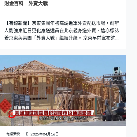
財金百科｜外賣大戰
【有線新聞】京東集團年初高調進軍外賣配送市場，創辦
人劉強東近日更化身送遞員在北京親身送外賣，這亦標誌
着京東與美團「外賣大戰」繼續升級。 京東早前宣布進軍
外賣市場，為全職騎手繳交養老保險、醫療保險、工傷保
險、失業保險、生育保險，五種社會保險及住房公積金，
即「五險一金」，成首個為外賣騎手繳納五險一金的平
台；亦為兼職騎手提供意外險和健康醫療險。隨後美團亦
預計今季開始逐步為全職及穩定兼職騎手繳納社保。 近日
京東亦發表公開信，不點名針對有平台強迫外賣騎手「二
選一」，不能接京東平台秒送訂單的情況。為支持騎手自
由接單、保障收入，京東推出多項緊急援助措施，包括因
「二選一」被其他平台封殺的騎手，京東將給予足夠單
量，確保收入不降等等。 面對外賣外送平台競爭加劇，內
地官媒《經濟日報》亦發聲，認為市場競爭是必要，但要
具有良性和建設性，而非破壞性內卷。市場預期外賣戰
後，即時零售這個新興市場必然會掀起爭奪戰。根據《即
有線新聞
2025年04月16日