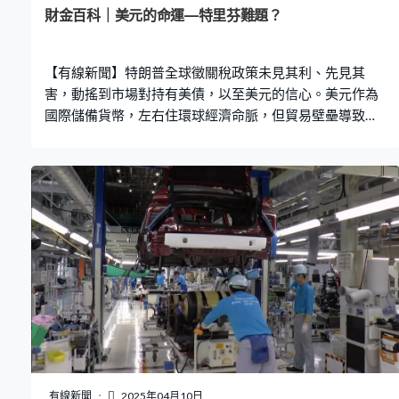
如何讓投資者投下信心一票，亦是阿貝爾將要面對的一大
財金百科｜美元的命運—特里芬難題？
課題。
【有線新聞】特朗普全球徵關稅政策未見其利、先見其
害，動搖到市場對持有美債，以至美元的信心。美元作為
國際儲備貨幣，左右住環球經濟命脈，但貿易壁壘導致
「去全球化」趨勢增強，令到「去美元化」的議題亦同時
被市場討論。 美元用作國際結算貨幣，實際上對美國本身
的貿易帳同資本帳，以及美元供應擴張、同美元匯價的穩
定性都造成內在矛盾。而問題最早在1960年代，以「金本
位」為主的「布雷頓森林體系」未崩潰之前已經被討論，
稱之為「特里芬難題」。 當年經濟學家「特里芬」提出一
個兩難的問題，就是美元成為國際貨幣，各國將貨品銷住
美國，從而吸納美元，貿易帶動美元需求持續上升，導致
美元匯價一直被高估。 強美元後遺症是美國出口競爭力下
降、本土製造業缺乏競爭、造成生產外流，同時亦導致美
國貿易逆差不斷擴大。但若果要美元貶值去提升出口競爭
力，其匯率穩定性被質疑、市場缺乏信心，就難以再保持
世界貨幣，形成要美元成為國際貨幣，就要忍耐貿易逆差
有線新聞
2025年04月10日