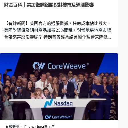
時零售行業發展報告》，2023年內地即時零售市場規模達
財金百科｜美加徵鋼鋁關稅對樓市及通脹影響
6,500億元人民幣，預計今年將超過1萬億元人民幣，2030
年有望突破2萬億元大關。
【有線新聞】美國官方的通脹數據，住房成本佔比最大，
美國對鋼鐵及鋁材產品加徵25%關稅，對當地房地產市場
會帶來甚麼影響呢？ 特朗普曾經承諾會簡化監管來降低企
業成本，建築商普遍支持他再成為總統，但加鋼鋁關稅可
能事與願違。根據美國「全國房屋建築商協會」推算，建
屋材料約8%來自海外進口，包括加拿大的木材同墨西哥的
雪櫃等家電。 加關稅後，業內初步估算每個美國家庭平均
建屋成本會增加7,500至10,000美元。以新建住房約40萬
美元計，相當於成本增加約1.9%至2.5%。若果成本全數轉
嫁，理論上推高通脹率0.08個百分點至0.1個百分點。但以
目前美國樓市市道轉弱，1月新屋銷售及新屋動工按月均要
跌一成，發展商能否將成本全數轉嫁予業主、頓成疑問。
除樓價受影響之外，亦要考慮租金會連鎖式受到波及。過
去一年，新建住宅過剩促使租金增長緩慢，但鋼鋁關稅增
加建築成本，加上收緊移民政策推高工人薪酬，地產商面
對的風險增加，或將進一步減少開發投資。一旦供應持續
有線新聞
2025年04月03日