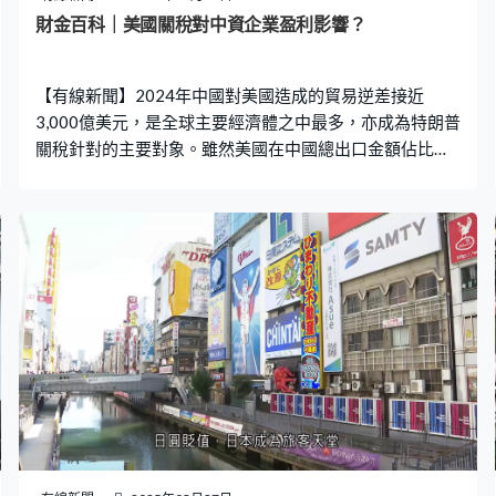
發現到投產平均需要近16年，美國難以短期內提升產量，
財金百科｜美國關稅對中資企業盈利影響？
因此有分析認為美國才急於迫烏克蘭簽定礦產協議。
【有線新聞】2024年中國對美國造成的貿易逆差接近
3,000億美元，是全球主要經濟體之中最多，亦成為特朗普
關稅針對的主要對象。雖然美國在中國總出口金額佔比持
續下滑，最大貿易夥伴地位更被東盟超越，但以獨立國家
分類金額上仍然是最大。 不過中國企業的業務是否需依賴
美國市場又可能是另一個故事，根據投資銀行統計，國際
投資者主要考慮的MSCI中國指數，其整體成分股八成半的
收入來至國內本土市場，其餘13%的海外收入，只有不足
3%是來至美國市場。這個收入佔比在美國十大新興市場貿
易夥伴當中比例最細，以此推算，關稅對企業盈利造成的
打擊或者沒有宏觀經濟的大，特別是經歷過2018年的中美
貿易戰，企業已經有所準備。 不過內地個別的行業仍會有
不同程度的影響，特別是醫藥及科技硬件板塊打擊較大。
本港上市公司之中，創科、瑞聲，以及藥明系中兩大藍
籌，有一半以上的收入都來至美國市場。至於對內地宏觀
經濟影響，瑞銀估計美國關稅會導致今年內地出口縮減5個