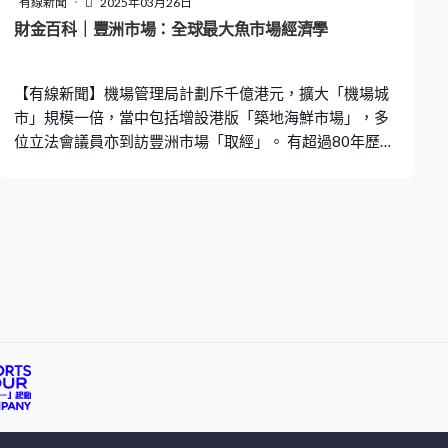
有線新聞
2025年03月26日
發表報告，擔憂人工智能資料中心面臨供應過剩，這家AI
財金百科｜豐洲市場：全球最大魚市場經濟學
雲計算公司要持續增長面臨不少挑戰。
【有線新聞】機場管理局計劃斥千億港元，擴大「機場城
市」規模一倍，當中包括增設港版「築地海鮮市場」，多
位立法會議員亦到訪豐洲市場「取經」。 有超過80年歷史
的築地市場是東京的著名旅遊景點之一，劃分為場內市
場、同場外市場。在2018年，老化的場內市場移師到兩公
里外的豐洲，繼續穩企全球最大的「魚市場」，市場面積
比築地擴大近乎一倍，佔地約40公頃，造價達50億美元，
整個搬遷計劃歷時17年。 豐洲市場主要由三幢建築物組
成，一幢用作海鮮拍賣，一幢是給予批發商同商戶做生
意，餘下一幢就主力蔬菜生果買賣。全日本的海鮮有四分
之一經由豐洲市場運出，每日出入的貨車、多達19,000
部，涉及的鮮活日均產值、達20億日圓。當中的吞拿魚更
是舉世知名，新年時拍賣的「日本一」藍鰭吞拿魚，今年
就拍出逾二億日圓，是歷來第二高成交價。 市場參與者包
括七大批發商，與漁船以及供應商之間做交易，而中型批