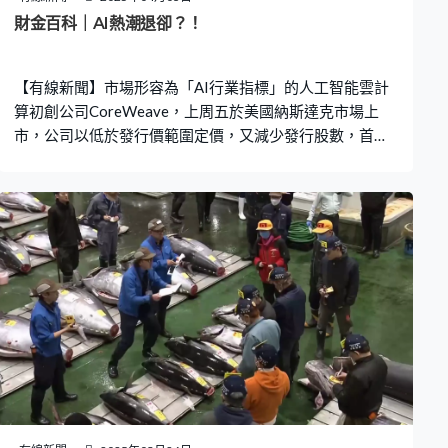
萎縮，可能會導致租金加速上升。地產界估計，雖然市道
財金百科｜AI熱潮退卻？！
弱限制業主加租幅度，但短期亦可能推高租金1%至2%。
【有線新聞】市場形容為「AI行業指標」的人工智能雲計
算初創公司CoreWeave，上周五於美國納斯達克市場上
市，公司以低於發行價範圍定價，又減少發行股數，首日
股價失色，一度「破發」，收市亦只能保住發行價。從公
司的定價、股價表現，投資者未見熱捧CoreWeave。 總部
位於美國新澤西州的CoreWeave，前身是一家加密貨幣挖
礦公司，2018年加密貨幣市場大跌，轉型至AI雲端服務。
英偉達是CoreWeave股東持股約6%，亦是主要合作夥
伴，供應圖像處理晶片。CoreWeave的最大客戶是微軟，
貢獻的營收佔比由前年的35%大升至去年的62%。公司今
年亦與OpenAI簽訂為期5年，近120億美元的合約。既有
英偉達加持，亦有知名大客戶，去年收入大升逾8倍，不
過，虧損卻擴大至逾8億美元，加上去年底的公司負債79
億美元。目前公司主要使用英偉達上一代晶片，公司有可
能要加大採購。 隨著近日看淡人工智能的評論出現，阿里
巴巴預警人工智能數據中心建設或現泡沫。相繼有證券商