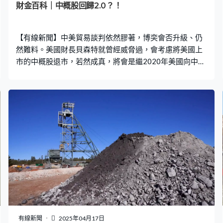
財金百科｜中概股回歸2.0？！
【有線新聞】中美貿易談判依然膠著，博奕會否升級、仍
然難料。美國財長貝森特就曾經威脅過，會考慮將美國上
市的中概股退市，若然成真，將會是繼2020年美國向中概
股實施「除牌令」同「禁投令」之後，再一次觸發中概股
回歸潮。 跟據大行統計，現時有近290間中概股在美國上
市，而經歷過除牌危機後，不少已經「買定保險」，回歸
內地或本港、作兩地上市。目前在港美兩地都上市的中概
股有34隻，股份在美國掛牌的市值大約佔1.4萬億港元。
34間企業當中有22間以雙重形式上市，包括阿里巴巴、理
想同小鵬；餘下的12間採取第二上市方式、在本港掛牌。
雙重上市的股份一旦在美國被除牌，股份仍可換到香港繼
續交易。至於第二上市股份在第一上市地被退市，就會轉
為香港作第一上市，港交所一般會給予12到36個月的寬限
期補充財務資料，以保持上市地位。 至於具備來港上市資
格、但仍未有行動的中概股估計有27間，當中規模足以納
入MSCI中國指數但又未二次上市的ADR就有4隻，分別是
有線新聞
2025年04月17日