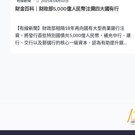
有線新聞
2025年04月02日
不容易，估計去年整體中國車進口美國金額只有大約16至
財金百科｜財政部5,000億人民幣注資四大國有行
20億美元，佔總進口總額只有0.7%至0.9%左右。
【有線新聞】財政部相隔18年再向國有大型商業銀行注
資，將發行首批特別國債共5,000億人民幣，補充中行、建
行、交行以及郵儲行的核心一級資本，認為有助提升銀行
的穩健經營能力，支持銀行服務實體經濟。 截至去年底，
六大國有行核心一級資本充足率介乎約9%至14%，均高於
監管最低5%的要求。一般而言，銀行補充核心一級資本主
要依賴內部利潤或者向市場配股、定向增發、發行可轉債
或引入戰略投資者等，採用特別國債來補充資本的方式並
不常見。 1998年因應亞洲金融風暴衝擊，國有銀行的不良
貸款率過高，當時資本充足率僅有5%。為符合國際標準
《巴塞爾協議》規定，財政部發行特別國債，向工、農、
中、建四大行注資2,700億人民幣。當年的注資方式是透過
人行降準為銀行釋放資金，再由四大行向財政部買入特別
國債，財政部再將所得資金注入予銀行來提升資本率，變
相將存準金轉化為銀行資本。 去到2003年至2007年期