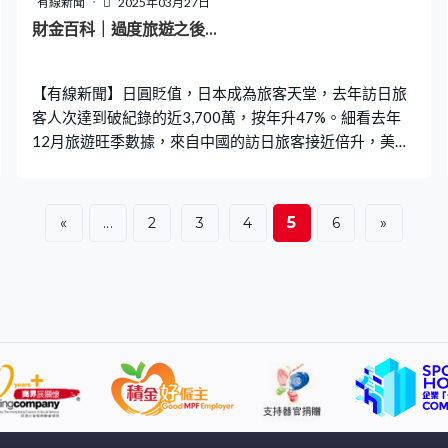
有線新聞
2025年03月27日
百分點，拖低經濟增長1.5個百分點，導致今年經濟增長僅
財金百科｜過度旅遊之後…
4%，達到國家約5%目標的風險大增。
【有線新聞】日圓貶值，日本成為旅客天堂，去年訪日旅
客人次達到破紀錄的近3,700萬，按年升47%。細看去年
12月旅遊旺季數據，來自中國的訪日旅客接近倍升，美加
及不少歐洲國家訪日旅客都升逾三成，帶動去年當地的觀
光收入達到8萬億日圓的新高，當中消費最多的就是住宿，
佔整體逾三成 33.6%。 根據日本觀光廳數字，去年外國人
5
«
...
2
3
4
6
»
佔整體酒店住宿的近4成，旅遊熱點、東京的佔比更高達一
半，伴隨而來的房價亦水漲船高。去年東京酒店房價按年
升逾兩成，平均房租折合約1,500港元，情況如1997年日
圓貶值，海外商務人士、觀光客增加，推高酒店房價。 平
價酒店一房難求之下，當地民眾到其他城市出差，因為找
不到符合報銷範圍的酒店價格，而出現「出差難民」的情
況。很多企業員工只好租一些較遠的近郊酒店，或者選擇
質素較低的住宿，如膠囊酒店，甚至是桑拿中心等。 應對
過度旅遊，日本掀起開徵住宿稅熱潮，例如京都計劃上調