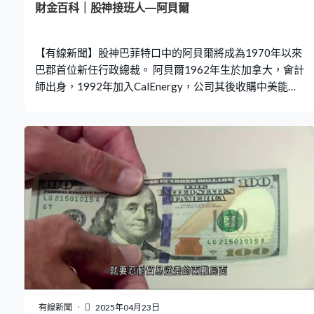
財金百科｜股神接班人—阿貝爾
【有線新聞】股神巴菲特口中的阿貝爾將成為1970年以來
巴郡首位新任行政總裁。 阿貝爾1962年生於加拿大，會計
師出身，1992年加入CalEnergy，公司其後收購中美能
源，合併後的新公司被巴郡收購後，阿貝爾就專責能源業
務。到2018年，巴菲特將巴郡旗下增長最快的非保險業務
交予阿貝爾，成為巴郡非保險業務副董事長，包括監管北
美BNSF鐵路及雪糕連鎖店Dairy Queen等企業，以減少巴
郡對保險及證券業務的依賴。 投資者關注作為股神的接班
人，阿貝爾會否改變巴郡獨特及精簡的高層管理架構，風
險承受度或產業偏好又會否改變，更重要是這位股神接班
人如何處置巴郡達到3,500億美元的現金儲備。 一直奉行
價值投資的巴菲特，投資策略是專注尋找相對於內在價值
而言似乎被低估的公司。分析認為，對阿貝爾而言，積極
地拓展海外投資可能是一條出路，就如近年巴郡投資數十
億美元於日本商事企業。另外，當巴菲特不再執掌巴郡
時，巴郡股票是否仍然值得有「巴菲特的溢價」，阿貝爾
有線新聞
2025年04月23日