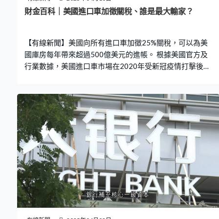
的兩難局面。 白宮經濟委員會主席米蘭向特朗普提出的關
財金百科｜美國進口車加徵關稅、誰是最大輸家？
稅建議，正正是想透過非經濟手段意圖化解「特里芬兩
難」。
【有線新聞】美國向所有進口車加徵25%關稅，可以為美
國庫房每年帶來超過500億美元的進帳。 根據美國官方及
行業數據，美國進口車市場在2020年受新冠疫情打擊後回
復逐年上升，初步估算在上年規模增加到大約2,200億美
元。當中有大約一半的進口車來至北美自由貿易區的夥
伴，墨西哥佔比最大估算約33%，主要是美國車企將部分
車種的生產線轉移到成本較低的墨西哥。連同情況類似的
加拿大，佔比會擴大至約四至五成，因此美國的車企反而
首當其衝。 之後受影響較大的會是兩大汽車大國、日本同
德國，來至日本的進口車佔整體大約20%至25%，不過豐
田等日資車企已經在美國本地設廠，可減低受關稅的影
響。而以德國為首的歐洲市場佔比在15%至20%之間，當
中德國的平治及寶馬汽車，美國市場佔其全球銷量更達到
20%至30%。 至於亞洲市場，現代汽車等南韓車企進口美
國比例大約10%，反觀內地，就算車企一哥比亞迪內地月
銷30萬輛，但受關稅等貿易壁壘阻擾，要打入美國市場並