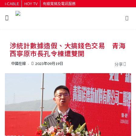
i-CABLE
HOY TV
有線寬頻及電訊服務
返回
涉統計數據造假、大搞錢色交易 青海
按輸入鍵開始搜尋
西寧原市長孔令棟遭雙開
中國在線
2023年09月19日
分享