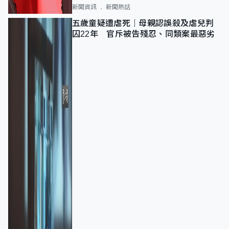
新聞資訊
新聞熱話
五歲童疑遭虐死｜母親認誤殺及虐兒判
囚22年 官斥被告殘忍、同類案最惡劣