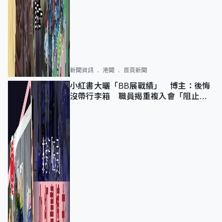
新聞資訊
港聞
首頁新聞
小紅書大曬「BB展戰績」 博主：後悔
沒帶行李箱 職員揭重複入會「阻止唔
到」