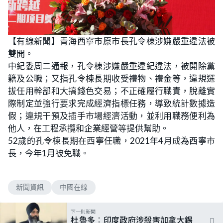
【有線新聞】青海西寧市原市長孔令棟涉嫌嚴重違法被
雙開。
中紀委周二通報，孔令棟涉嫌嚴重違紀違法，被開除黨
籍及公職；又指孔令棟長期收受禮物、禮金等，違規選
拔任用幹部和大搞錢色交易；不正確履行職責，脫離實
際制定並強行要求完成經濟指標任務，導致統計數據造
假；違規干預及插手市場經濟活動，並利用職務便利為
他人，在工程承攬和企業經營等提供幫助。
52歲的孔令棟長期在西寧任職，2021年4月成為西寧市
長，今年1月被免職。
新聞資訊
中國在線
下一則新聞
杜魯多︰印度政府涉殺害加拿大錫