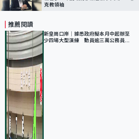
克教領袖
推薦閱讀
新皇崗口岸｜據悉政府擬本月中起辦至
少四場大型演練 動員逾三萬公務員人
次測試