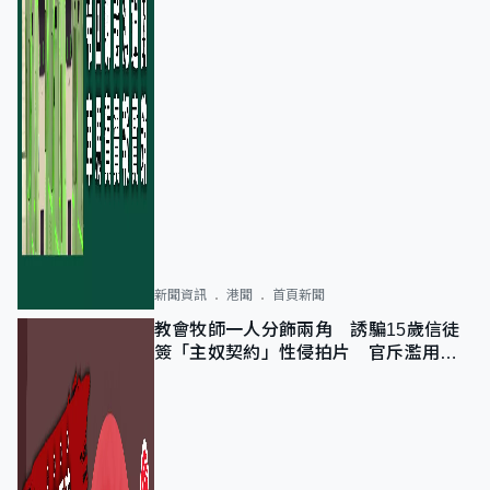
新聞資訊
港聞
首頁新聞
教會牧師一人分飾兩角 誘騙15歲信徒
簽「主奴契約」性侵拍片 官斥濫用教
友信任、二審判囚9年