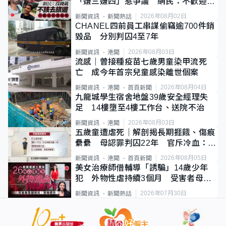
「嫌三嫌四」惹爭議 網民：不歡迎劣
質旅客
2026年08月02日
新聞資訊
新聞熱話
CHANEL四前員工串謀偷竊逾700件銷
毀品 分別判囚4至7年
2026年08月03日
新聞資訊
港聞
流感｜曾接種疫苗七歲男童染甲流死
亡 成今年首宗兒童感染離世個案
2026年08月04日
新聞資訊
港聞
首頁新聞
九龍城學生宿舍地盤39歲安全經理失
足 14樓墮至4樓工作台、送院不治
2026年08月03日
新聞資訊
港聞
五歲童遭虐死｜解剖揭長期捱餓、傷痕
纍纍 母認罪判囚22年 官斥冷血：同
類案最惡劣
2026年08月05日
新聞資訊
港聞
首頁新聞
美女治療師借輔導「誘騙」14歲少年
犯 外物性虐持續3個月 受害者母：
要保護其他人
2026年07月30日
新聞資訊
新聞熱話