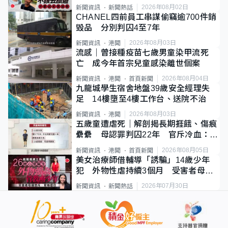
質旅客
2026年08月02日
新聞資訊
新聞熱話
CHANEL四前員工串謀偷竊逾700件銷
毀品 分別判囚4至7年
2026年08月03日
新聞資訊
港聞
流感｜曾接種疫苗七歲男童染甲流死
亡 成今年首宗兒童感染離世個案
2026年08月04日
新聞資訊
港聞
首頁新聞
九龍城學生宿舍地盤39歲安全經理失
足 14樓墮至4樓工作台、送院不治
2026年08月03日
新聞資訊
港聞
五歲童遭虐死｜解剖揭長期捱餓、傷痕
纍纍 母認罪判囚22年 官斥冷血：同
類案最惡劣
2026年08月05日
新聞資訊
港聞
首頁新聞
美女治療師借輔導「誘騙」14歲少年
犯 外物性虐持續3個月 受害者母：
要保護其他人
2026年07月30日
新聞資訊
新聞熱話