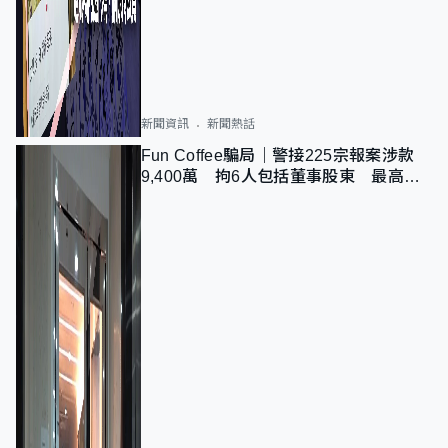
新聞資訊
新聞熱話
Fun Coffee騙局｜警接225宗報案涉款
9,400萬 拘6人包括董事股東 最高金
額一宗涉近千萬