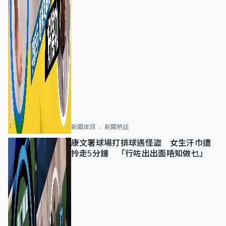
新聞資訊
新聞熱話
康文署球場打排球遇怪盜 女生汗巾遭
拎走5分鐘 「行咗出出面唔知做乜」