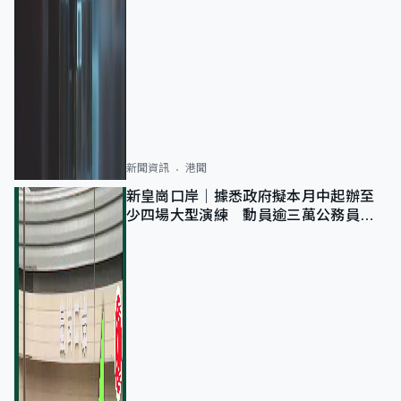
新聞資訊
港聞
新皇崗口岸｜據悉政府擬本月中起辦至
少四場大型演練 動員逾三萬公務員人
次測試