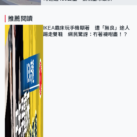
推薦閱讀
IKEA霸床玩手機瞓著 遭「無良」途人
踢走雙鞋 網民驚訝：冇著襪咁盡！？