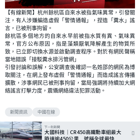
【有線新聞】杭州餘杭區自來水被指氣味異常，引發關
注，有人涉嫌編造虛假「警情通報」，捏造「糞水」謠
言，已被刑事拘留。
餘杭區多個地方的自來水早前被指水質有異、氣味異
常，官方公布原因，指是藻類厭氧降解產生的物質所
致，已立即切換水源並啟動調查程序。對於有網民聲稱
當地錯誤「接駁糞水排污管網」
引發討論和誤解，公安調查後確認一名姓邵的網民為博
取關注，在網上發布虛假「警情通報」而造成謠言傳播
擴散，涉事網民已被刑事拘留，當局強調將持續加大網
絡謠言打擊力度，震懾網絡違法犯罪活動。
新聞資訊
中國在線
下一則新聞
大國科技｜CR450高鐵動車組最大
時速逾450公里 號稱全球最快