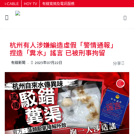
i-CABLE
HOY TV
有線寬頻及電訊服務
返回
杭州有人涉嫌編造虛假「警情通報」
按輸入鍵開始搜尋
捏造「糞水」謠言 已被刑事拘留
有線新聞
2025年07月22日
分享