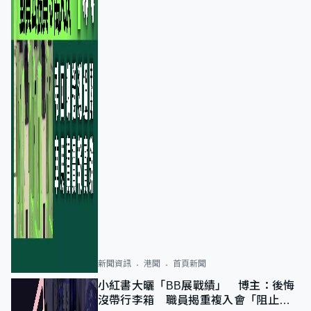
新聞資訊
港聞
首頁新聞
小紅書大曬「BB展戰績」 博主：後悔
沒帶行李箱 職員揭重複入會「阻止唔