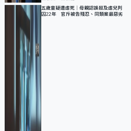
五歲童疑遭虐死｜母親認誤殺及虐兒判
囚22年 官斥被告殘忍、同類案最惡劣