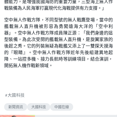
體能力，是增強我國海防的重要力量，三型海上無人作
戰裝備為人民海軍打贏現代化海戰提供有力支撐。」
空中無人作戰方隊，不同型號的無人戰鷹登場，當中的
艦載無人直升機被形容為勇闖遠海大洋的「空中利
器」。空中無人作戰方隊成員陳正源：「我們身邊的這
型裝備，為此次受閱的艦載無人直升機，是旋翼家族的
後起之秀。它的列裝無疑為戰艦又添上了一雙探天摸海
的『眼睛』。空中無人作戰方隊近年先後組建異地起
降、一站控多機、接力長航時等訓練項目，結合演訓，
開拓無人機作戰新領域。
大國科技
新聞資訊
大國科技
中國在線