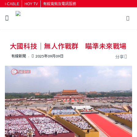
i-CABLE
HOY TV
有線寬頻及電訊服務
返回
大國科技｜無人作戰群 瞄準未來戰場
按輸入鍵開始搜尋
有線新聞
2025年09月09日
分享
L
U
o