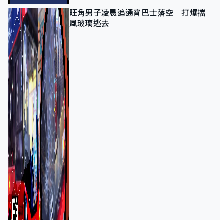
旺角男子凌晨追通宵巴士落空 打爆擋
風玻璃逃去