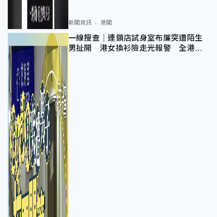
新聞資訊
港聞
一線搜查｜連鎖店試身室布簾突遭陌生
男扯開 港女換衫險走光報警 全港分
店急換實體門