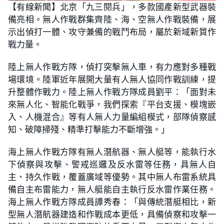
n
【有線新聞】北京「九三閱兵」，多款國產新型武器裝
a
m
d
u
備亮相。無人作戰群集齊陸、海、空無人作戰裝備，展
e
t
d
e
:
示出偵打一體、攻守兼備的戰鬥布局，屬於新域新質作
2
2
戰力量。
.
3
9
陸上無人作戰方隊，偵打突擊無人車，有力應對多種戰
%
場環境。陸軍近年展開大量有人無人協同作戰訓練，提
升整體作戰力。陸上無人作戰方隊成員劉平：「面對未
來無人化、智能化戰爭，我們探索『平台支援、模塊嵌
入、人機混合』等有人無人力量編組模式，部隊偵察感
知、破障掃殘、精準打擊能力不斷增強。」
海上無人作戰方隊有無人潛航器、無人艇等，能執行水
下偵察與攻擊、警戒巡邏及反水雷等任務，具無人自
主、持久作戰，覆蓋廣域等優勢。其中無人布雷系統具
備自主布雷能力，無人艇能自主執行反水雷作業任務。
海上無人作戰方隊成員譚秀春：「與傳統潛艇相比，新
型無人潛航器建造和作戰成本更低，具備偵察和攻擊一