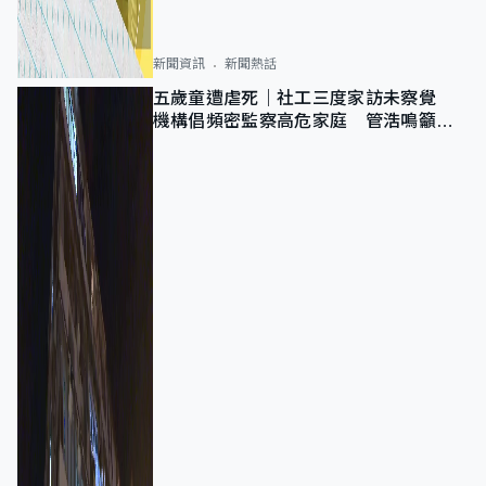
新聞資訊
新聞熱話
五歲童遭虐死｜社工三度家訪未察覺
機構倡頻密監察高危家庭 管浩鳴籲加
強跨部門協作