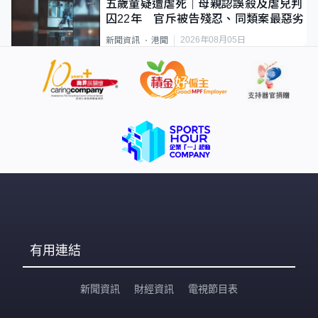
五歲童疑遭虐死｜母親認誤殺及虐兒判
囚22年 官斥被告殘忍、同類案最惡劣
2026年08月05日
新聞資訊
港聞
有用連結
新聞資訊
財經資訊
電視節目表