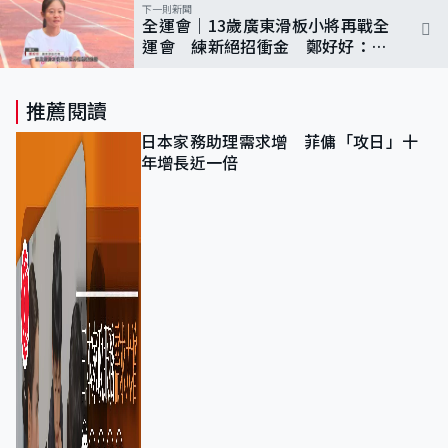
下一則新聞
全運會｜13歲廣東滑板小將再戰全
運會 練新絕招衝金 鄭好好：目
標就是第一
推薦閱讀
日本家務助理需求增 菲傭「攻日」十
年增長近一倍