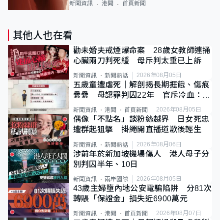
新聞資訊
港聞
首頁新聞
其他人也在看
勸未婚夫戒煙爆命案 28歲女教師連捅
心臟兩刀判死緩 母斥判太重已上訴
2026年08月05日
新聞資訊
新聞熱話
五歲童遭虐死｜解剖揭長期捱餓、傷痕
纍纍 母認罪判囚22年 官斥冷血：同
類案最惡劣
2026年08月05日
新聞資訊
港聞
首頁新聞
偶像「不點名」談粉絲越界 日女死忠
遭群起狙擊 掛繩開直播道歉後輕生
2026年08月06日
新聞資訊
新聞熱話
涉前年於新加坡機場傷人 港人母子分
別判囚半年、10日
2026年08月05日
新聞資訊
兩岸國際
43歲主婦墮內地公安電騙陷阱 分81次
轉賬「保證金」損失近6900萬元
2026年08月07日
新聞資訊
港聞
首頁新聞