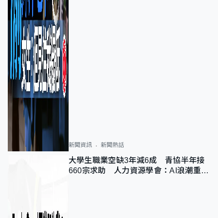
新聞資訊
新聞熱話
大學生職業空缺3年減6成 青協半年接
660宗求助 人力資源學會：AI浪潮重整
職位需求