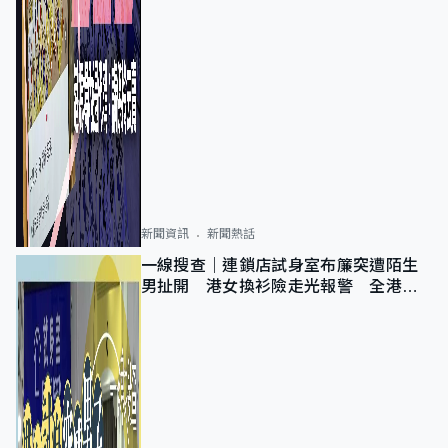
新聞資訊
新聞熱話
一線搜查｜連鎖店試身室布簾突遭陌生
男扯開 港女換衫險走光報警 全港分
店急換實體門