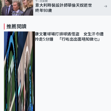
下一則新聞
意大利時裝設計師華倫天奴逝世
終年93歲
推薦閱讀
康文署球場打排球遇怪盜 女生汗巾遭
拎走5分鐘 「行咗出出面唔知做乜」