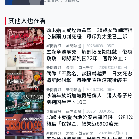
新聞資訊
新聞熱話
其他人也在看
勸未婚夫戒煙爆命案 28歲女教師連捅
心臟兩刀判死緩 母斥判太重已上訴
2026年08月05日
新聞資訊
新聞熱話
五歲童遭虐死｜解剖揭長期捱餓、傷痕
纍纍 母認罪判囚22年 官斥冷血：同
類案最惡劣
2026年08月05日
新聞資訊
港聞
首頁新聞
偶像「不點名」談粉絲越界 日女死忠
遭群起狙擊 掛繩開直播道歉後輕生
2026年08月06日
新聞資訊
新聞熱話
涉前年於新加坡機場傷人 港人母子分
別判囚半年、10日
2026年08月05日
新聞資訊
兩岸國際
43歲主婦墮內地公安電騙陷阱 分81次
轉賬「保證金」損失近6900萬元
2026年08月07日
新聞資訊
港聞
首頁新聞