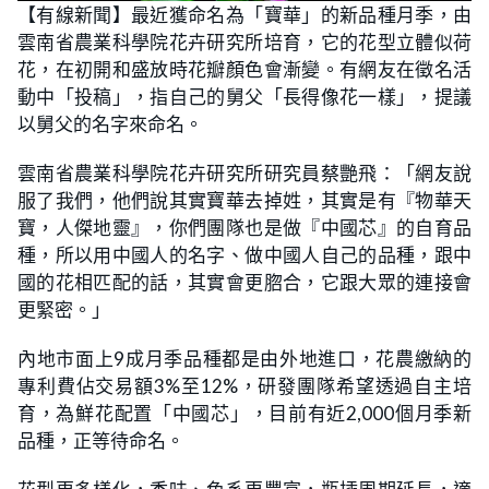
n
【有線新聞】最近獲命名為「寶華」的新品種月季，由
a
m
d
u
雲南省農業科學院花卉研究所培育，它的花型立體似荷
e
t
d
e
:
花，在初開和盛放時花瓣顏色會漸變。有網友在徵名活
2
4
動中「投稿」，指自己的舅父「長得像花一樣」，提議
.
0
以舅父的名字來命名。
0
%
雲南省農業科學院花卉研究所研究員蔡艷飛：「網友說
服了我們，他們說其實寶華去掉姓，其實是有『物華天
寶，人傑地靈』，你們團隊也是做『中國芯』的自育品
種，所以用中國人的名字、做中國人自己的品種，跟中
國的花相匹配的話，其實會更脗合，它跟大眾的連接會
更緊密。」
內地市面上9成月季品種都是由外地進口，花農繳納的
專利費佔交易額3%至12%，研發團隊希望透過自主培
育，為鮮花配置「中國芯」，目前有近2,000個月季新
品種，正等待命名。