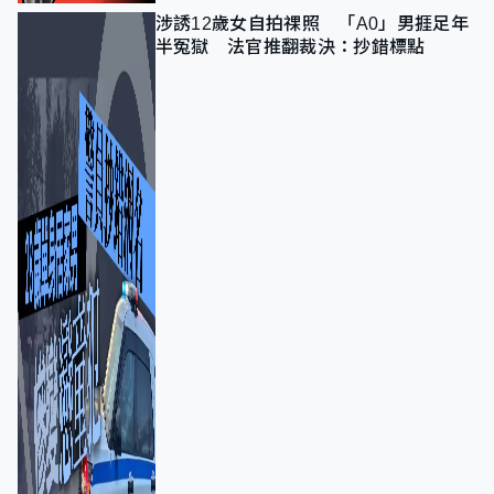
涉誘12歲女自拍祼照 「A0」男捱足年
半冤獄 法官推翻裁決：抄錯標點