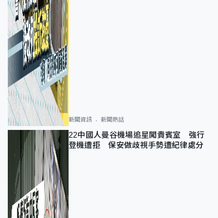
新聞資訊
新聞熱話
22中國人曼谷機場追星闖貴賓室 強行
登機遭拒 保安做歧視手勢遭紀律處分