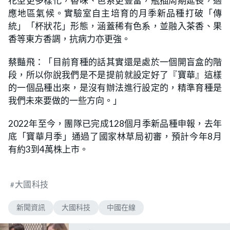
花型更多樣化，香味、色系更豐富，瓶插周期延長，適
應地區氣候。實驗室自主培育的月季新品種打破「傳
統」「杯狀花」形態，涵蓋稀有色系，並融入茶香、果
香等東方香調，抗病力亦更強。
蔡豔飛：「目前育種的話其實還是處於一個開盲盒的階
段，所以你說我們是不是提前就設定好了『寶華』這樣
的一個品種出來，是沒有辦法進行設定的，精準育種是
我們未來要做的一些方向。」
2022年至今，團隊已完成128個月季新品種申報，去年
底「寶華月季」通過了國家林草局初審，預計今年8月
有約3到4萬株上市。
大國科技
新聞資訊
大國科技
中國在線