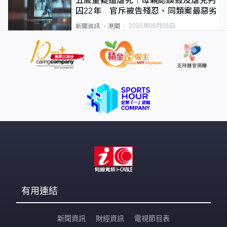
五歲童疑遭虐死｜母親認誤殺及虐兒判
囚22年 官斥被告殘忍、同類案最惡劣
2026年08月05日
新聞資訊
港聞
有用連結
新聞資訊
財經資訊
電視節目表