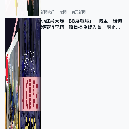
新聞資訊
港聞
首頁新聞
小紅書大曬「BB展戰績」 博主：後悔
沒帶行李箱 職員揭重複入會「阻止唔
到」