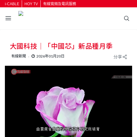
i-CABLE
HOY TV
有線寬頻及電訊服務
大國科技｜「中國芯」新品種月季
有線新聞
2026年01月20日
分享
L
U
o