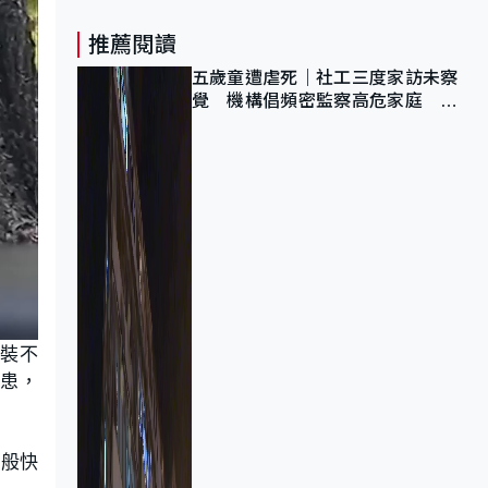
推薦閱讀
五歲童遭虐死｜社工三度家訪未察
覺 機構倡頻密監察高危家庭 管
浩鳴籲加強跨部門協作
裝不
隱患，
」般快