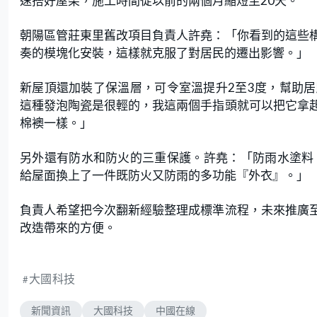
速搭好屋架，施工時間從以前的兩個月縮短至20天。
朝陽區管莊東里舊改項目負責人許堯：「你看到的這些
奏的模塊化安裝，這樣就克服了對居民的遷出影響。」
新屋頂還加裝了保溫層，可令室溫提升2至3度，幫助
這種發泡陶瓷是很輕的，我這兩個手指頭就可以把它拿
棉襖一樣。」
另外還有防水和防火的三重保護。許堯：「防雨水塗料
給屋面換上了一件既防火又防雨的多功能『外衣』。」
負責人希望把今次翻新經驗整理成標準流程，未來推廣
改造帶來的方便。
大國科技
新聞資訊
大國科技
中國在線