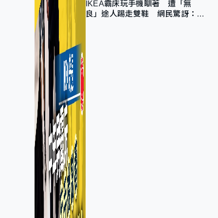
IKEA霸床玩手機瞓著 遭「無
良」途人踢走雙鞋 網民驚訝：冇
著襪咁盡！？