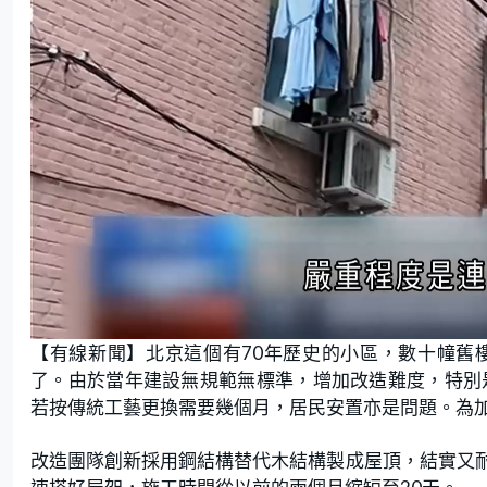
L
U
o
n
【有線新聞】北京這個有70年歷史的小區，數十幢舊
a
m
d
u
e
t
了。由於當年建設無規範無標準，增加改造難度，特別
d
e
:
若按傳統工藝更換需要幾個月，居民安置亦是問題。為
2
1
.
9
5
改造團隊創新採用鋼結構替代木結構製成屋頂，結實又
%