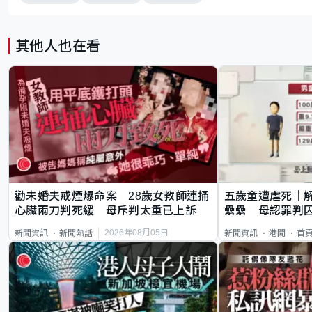
其他人也在看
勸未婚夫戒煙爆命案 28歲女教師連捅
五歲童遭虐死｜
心臟兩刀判死緩 母斥判太重已上訴
纍纍 母認罪判囚
類案最惡劣
2026年08月05日
新聞資訊
新聞熱話
新聞資訊
港聞
首