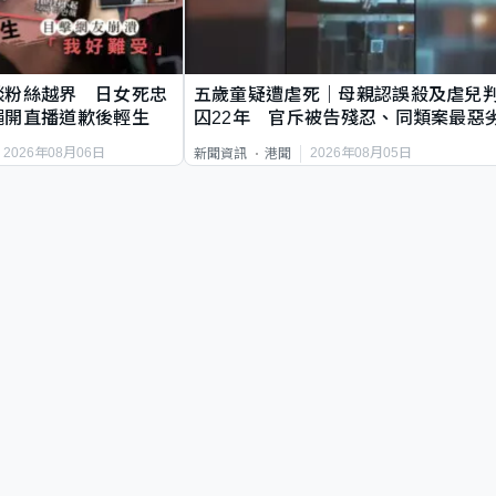
談粉絲越界 日女死忠
五歲童疑遭虐死｜母親認誤殺及虐兒
繩開直播道歉後輕生
囚22年 官斥被告殘忍、同類案最惡
2026年08月06日
2026年08月05日
新聞資訊
港聞