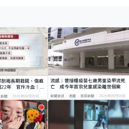
流感｜曾接種疫苗七歲男童染甲流死
解剖揭長期捱餓、傷痕
亡 成今年首宗兒童感染離世個案
22年 官斥冷血：同
2026年08月04日
新聞資訊
港聞
首頁新聞
2026年08月05日
頁新聞