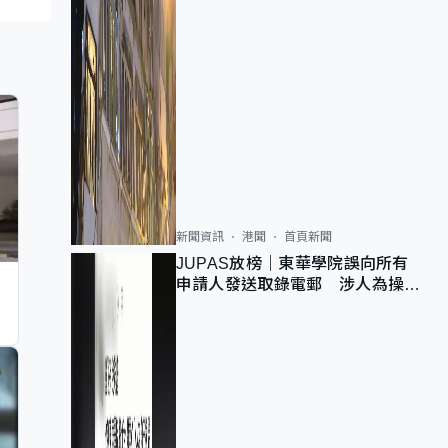
新聞資訊
港聞
首頁新聞
JUPAS放榜｜東華學院誤向所有
申請人發送取錄電郵 涉人為操作
疏忽、影響11,139人