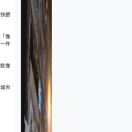
、快節
：「像
上一件
，就像
到城市