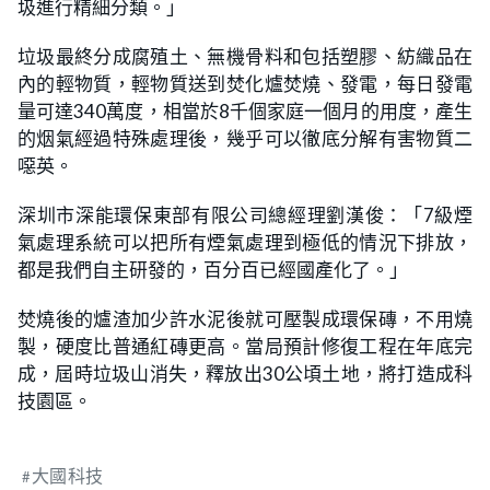
圾進行精細分類。」
垃圾最終分成腐殖土、無機骨料和包括塑膠、紡織品在
內的輕物質，輕物質送到焚化爐焚燒、發電，每日發電
量可達340萬度，相當於8千個家庭一個月的用度，產生
的烟氣經過特殊處理後，幾乎可以徹底分解有害物質二
噁英。
深圳市深能環保東部有限公司總經理劉漢俊：「7級煙
氣處理系統可以把所有煙氣處理到極低的情況下排放，
都是我們自主研發的，百分百已經國產化了。」
焚燒後的爐渣加少許水泥後就可壓製成環保磚，不用燒
製，硬度比普通紅磚更高。當局預計修復工程在年底完
成，屆時垃圾山消失，釋放出30公頃土地，將打造成科
技園區。
大國科技