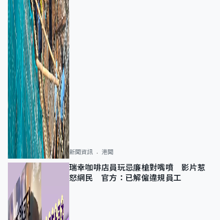
新聞資訊
港聞
瑞幸咖啡店員玩忌廉槍對嘴噴 影片惹
怒網民 官方：已解僱違規員工