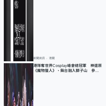
新聞資訊
港聞
港隊奪世界Cosplay峰會總冠軍 神還原
《魔物獵人》、舞台融入獅子山 參賽
者：讓大家認識香港