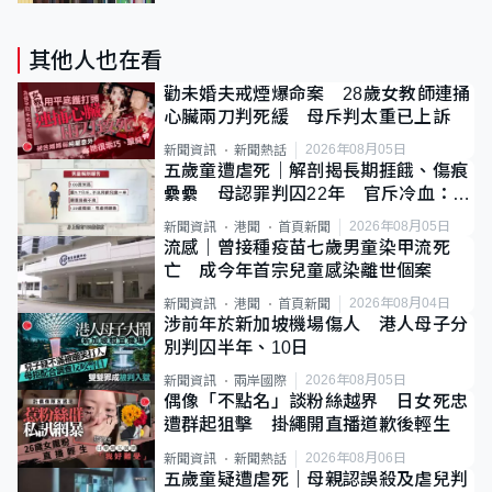
其他人也在看
勸未婚夫戒煙爆命案 28歲女教師連捅
心臟兩刀判死緩 母斥判太重已上訴
2026年08月05日
新聞資訊
新聞熱話
五歲童遭虐死｜解剖揭長期捱餓、傷痕
纍纍 母認罪判囚22年 官斥冷血：同
類案最惡劣
2026年08月05日
新聞資訊
港聞
首頁新聞
流感｜曾接種疫苗七歲男童染甲流死
亡 成今年首宗兒童感染離世個案
2026年08月04日
新聞資訊
港聞
首頁新聞
涉前年於新加坡機場傷人 港人母子分
別判囚半年、10日
2026年08月05日
新聞資訊
兩岸國際
偶像「不點名」談粉絲越界 日女死忠
遭群起狙擊 掛繩開直播道歉後輕生
2026年08月06日
新聞資訊
新聞熱話
五歲童疑遭虐死｜母親認誤殺及虐兒判