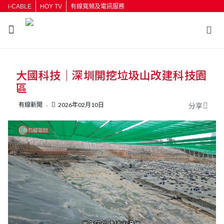
i-CABLE
HOY TV
有線寬頻及電訊服務
返回
大國科技｜深圳開挖垃圾山改建科技園
按輸入鍵開始搜尋
區
有線新聞
2026年02月10日
分享