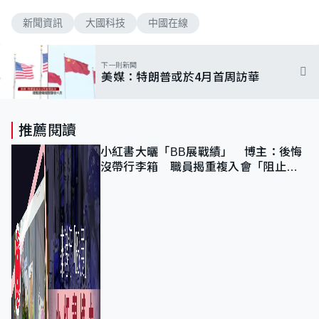
新聞資訊
大國科技
中國在線
下一則新聞
美媒：特朗普或於4月首周訪華
推薦閱讀
小紅書大曬「BB展戰績」 博主：後悔
沒帶行李箱 職員揭重複入會「阻止唔
到」