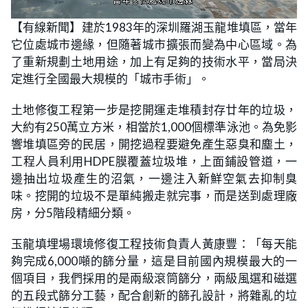
L
U
o
n
【有線新聞】建於1983年的深圳羅湖玉龍堆填區，當年
a
m
d
u
它位處城市邊緣，但隨著城市擴張而變為中心區域。為
e
t
d
e
:
了重新規劃土地用途，加上有足夠的技術水平，當局決
1
8
定進行全國最大規模的「城市手術」。
.
7
5
土地修復工程第一步是挖開運走堆積封存廿年的垃圾，
%
大約有250萬立方米，相當於1,000個標準泳池。為免影
響堆填區旁的民居，開挖過程要避免產生惡臭和塵土，
工程人員利用HDPE膜覆蓋垃圾堆，上面鋪設管道，一
邊抽出垃圾產生的沼氣，一邊注入新鮮空氣去抑制臭
味。挖開的垃圾不是單純搬走就完事，而是送到處理廠
房，分5階段精細分類。
玉龍填埋場環境修復工程技術負責人黃康豐：「每天能
夠完成6,000噸的篩分量，這是目前國內規模最大的一
個項目，我們採用的是兩級滾筒篩分，兩級風選和磁選
的五段式篩分工藝，配合創新的篩孔設計，將雜亂的垃