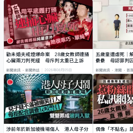
勸未婚夫戒煙爆命案 28歲女教師連捅
五歲童遭虐死｜
心臟兩刀判死緩 母斥判太重已上訴
纍纍 母認罪判囚
類案最惡劣
2026年08月05日
新聞資訊
新聞熱話
新聞資訊
港聞
首
涉前年於新加坡機場傷人 港人母子分
偶像「不點名」