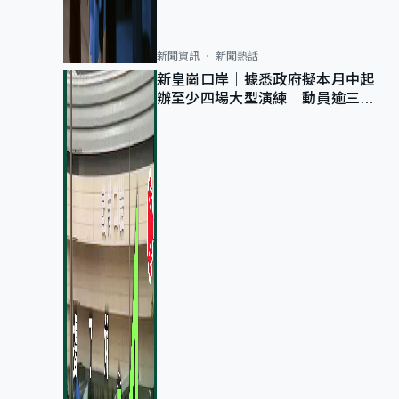
新聞資訊
新聞熱話
新皇崗口岸｜據悉政府擬本月中起
辦至少四場大型演練 動員逾三萬
公務員人次測試