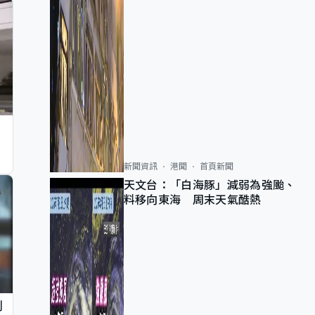
新聞資訊
港聞
首頁新聞
天文台：「白海豚」減弱為強颱、
料移向東海 周末天氣酷熱
判