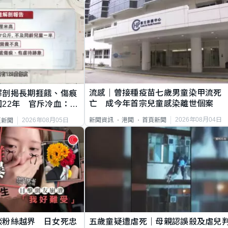
流感｜曾接種疫苗七歲男童染甲流死
解剖揭長期捱餓、傷痕
亡 成今年首宗兒童感染離世個案
22年 官斥冷血：同
2026年08月04日
新聞資訊
港聞
首頁新聞
2026年08月05日
頁新聞
談粉絲越界 日女死忠
五歲童疑遭虐死｜母親認誤殺及虐兒