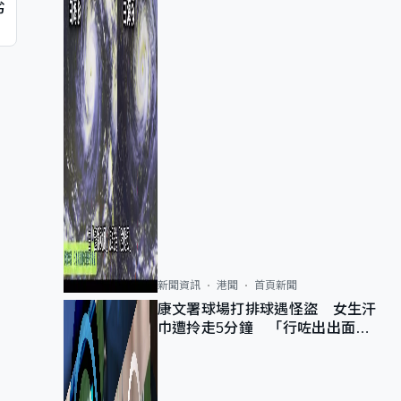
劣
新聞資訊
港聞
首頁新聞
康文署球場打排球遇怪盜 女生汗
巾遭拎走5分鐘 「行咗出出面唔
知做乜」