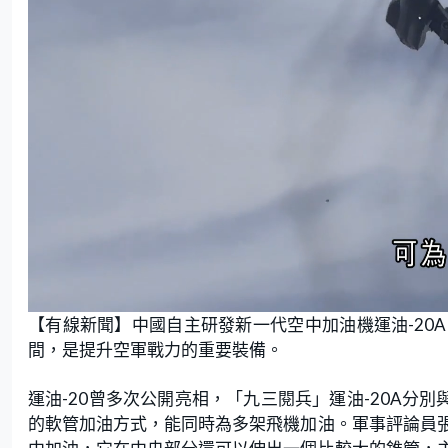
L
U
o
n
【有線新聞】中國自主研發新一代空中加油機運油-20
a
m
d
u
e
t
間，是提升空軍戰力的重要裝備。
d
e
:
2
2
.
運油-20曾多次公開亮相，「九三閱兵」運油-20A分別
1
3
的軟管加油方式，能同時為多架飛機加油。軍事評論員
%