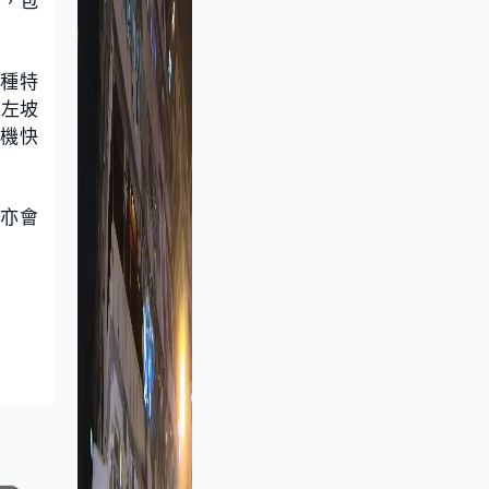
機，包
一種特
從左坡
飛機快
外亦會