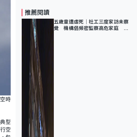
推薦閱讀
五歲童遭虐死｜社工三度家訪未察
覺 機構倡頻密監察高危家庭 管
浩鳴籲加強跨部門協作
滯空時
用典型
進行空