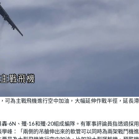
A，可為主戰飛機進行空中加油，大幅延伸作戰半徑，延長
與轟-6N、殲-16和殲-20組成編隊。有軍事評論員指透過採
張學峰：「兩側的吊艙伸出來的軟管可以同時為兩架戰鬥機