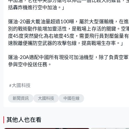
中加油，它在中央部分還可以伸出一個比較大的錐管，
括轟炸機進行空中加油。」
運油-20最大載油量超過100噸，屬於大型運輸機，
別的戰術動作能增加靈活性，是戰場上存活的關鍵。空
度45度突然變化為右坡度45度，需要飛行員對壓盤量
速脫離便攜防空武器的攻擊包線，提高戰場生存率。」
運油-20A適配中國所有現役可加油機型，除了負責空
參與空中投送任務。
大國科技
新聞資訊
大國科技
中國在線
其他人也在看