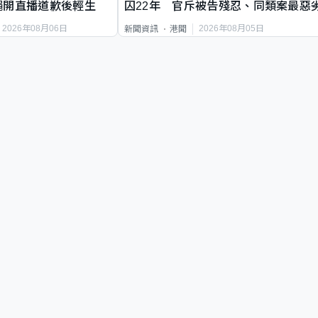
繩開直播道歉後輕生
囚22年 官斥被告殘忍、同類案最惡
2026年08月06日
2026年08月05日
新聞資訊
港聞