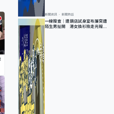
新聞資訊
新聞熱話
一線搜查｜連鎖店試身室布簾突遭
陌生男扯開 港女換衫險走光報
警 全港分店急換實體門
忠