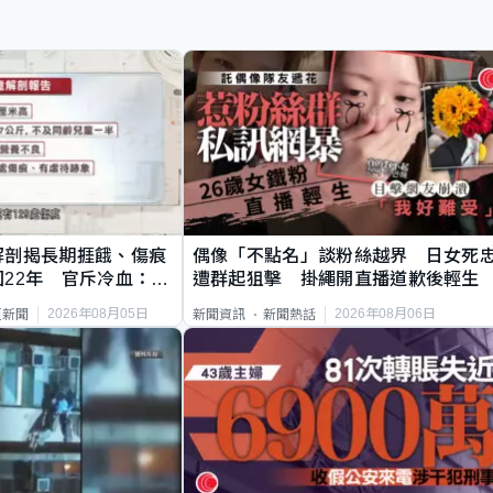
解剖揭長期捱餓、傷痕
偶像「不點名」談粉絲越界 日女死
22年 官斥冷血：同
遭群起狙擊 掛繩開直播道歉後輕生
2026年08月05日
2026年08月06日
頁新聞
新聞資訊
新聞熱話