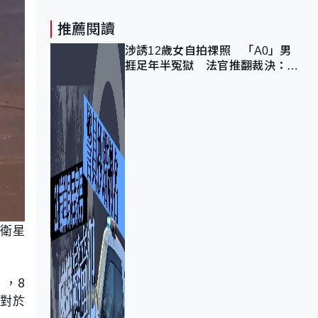
推薦閱讀
涉誘12歲女自拍祼照 「A0」男
捱足年半冤獄 法官推翻裁決：抄
錯標點
顆衛星
」，8
，對於