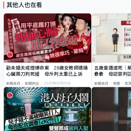
其他人也在看
勸未婚夫戒煙爆命案 28歲女教師連捅
五歲童遭虐死｜
心臟兩刀判死緩 母斥判太重已上訴
纍纍 母認罪判囚
類案最惡劣
2026年08月05日
新聞資訊
新聞熱話
新聞資訊
港聞
首