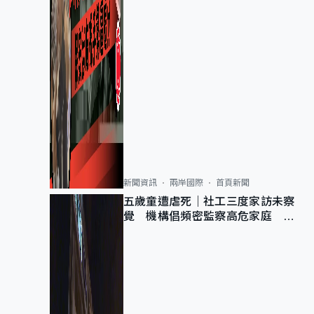
新聞資訊
兩岸國際
首頁新聞
五歲童遭虐死｜社工三度家訪未察
覺 機構倡頻密監察高危家庭 管
浩鳴籲加強跨部門協作