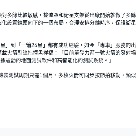
頭對多餘比較敏感，整流罩和衛星支架從出廠開始就做了多
製化設置鏡頭向下的一個布局，合理安排分離時序，保證衛
星」到「一箭26星」都有成功經驗，如今「專車」服務的
運載火箭副總指揮孟祥福：「目前單發力箭一號火箭的發射
數據驅動的地面測試軟件和高智能化的測試系統。」
總裝測試周期只需1個月，多枚火箭可同步按節拍移動，類