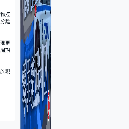
餘物控
星分離
出現更
場周期
似於現