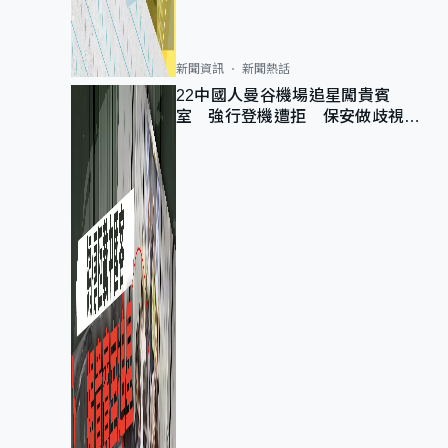
新聞資訊
新聞熱話
22中國人曼谷機場追星闖貴賓
室 強行登機遭拒 保安做歧視手
勢遭紀律處分