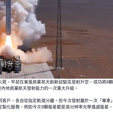
火箭，早前在東風商業航天創新試驗區發射升空，成功將8
是內地商業航天發射能力的一次重大升級。
同客戶，各自從指定軌道分離。但今次發射屬於一次「專車
定製化服務，例如今次8顆衛星都是高分辨率光學遙感衛星