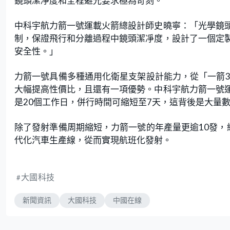
鏡頭潔凈度和全程避光要求極為苛刻。
中科宇航力箭一號運載火箭總設計師史曉寧：「光學鏡
制，保證飛行和分離過程中鏡頭潔凈度，設計了一個定
安全性。」
力箭一號具備多種通用化衛星支架設計能力，從「一箭3
大幅提高性價比，且還有一項優勢。中科宇航力箭一號
是20個工作日，併行時間可縮短至7天，這背後是大量
除了發射準備周期縮短，力箭一號的年產量更逾10發，
代化汽車生產線，從而實現航班化發射。
大國科技
新聞資訊
大國科技
中國在線