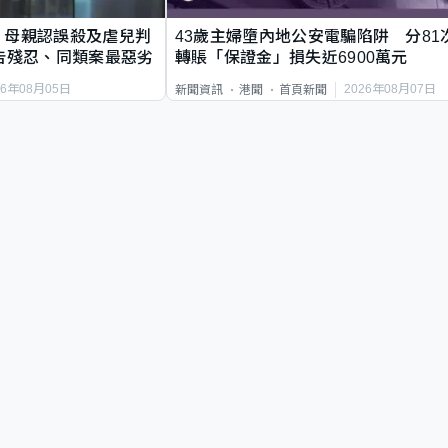
｜母親認誤殺及虐兒判
43歲主婦墮內地公安電騙陷阱 分81
告殘忍、同類案最惡劣
轉賬「保證金」損失近6900萬元
26年08月05日
2026年08月07日
新聞資訊
港聞
首頁新聞