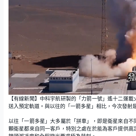
L
U
o
n
【有線新聞】中科宇航研製的「力箭一號」遙十二運載
a
m
d
u
e
t
送入預定軌道。與以往的「一箭多星」相比，今次發射
d
e
:
2
2
.
以往「一箭多星」大多屬於「拼車」，即是衛星來自不
1
3
顆衛星都來自同一客戶，特別之處在於能為客戶提供高
%