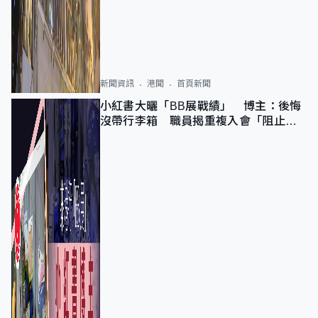
新聞資訊
港聞
首頁新聞
小紅書大曬「BB展戰績」 博主：後悔
沒帶行李箱 職員揭重複入會「阻止唔
到」