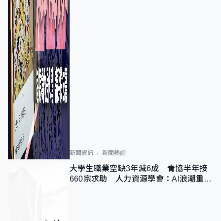
新聞資訊
新聞熱話
大學生職業空缺3年減6成 青協半年接
660宗求助 人力資源學會：AI浪潮重整
職位需求