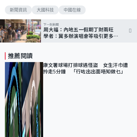
新聞資訊
大國科技
中國在線
下一則新聞
周大福：內地五一假期丁財兩旺
學者：冀多辦演唱會等吸引更多旅
客訪港
推薦閱讀
康文署球場打排球遇怪盜 女生汗巾遭
拎走5分鐘 「行咗出出面唔知做乜」