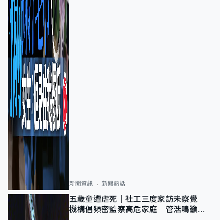
新聞資訊
新聞熱話
五歲童遭虐死｜社工三度家訪未察覺
機構倡頻密監察高危家庭 管浩鳴籲加
強跨部門協作