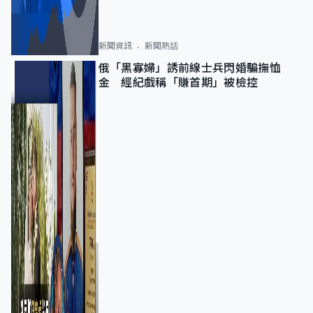
新聞資訊
新聞熱話
俄「黑寡婦」誘前線士兵閃婚騙撫恤
金 經紀戲稱「賺首期」被檢控