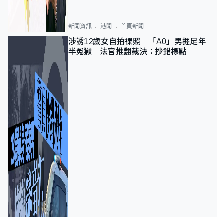
新聞資訊
港聞
首頁新聞
涉誘12歲女自拍祼照 「A0」男捱足年
半冤獄 法官推翻裁決：抄錯標點