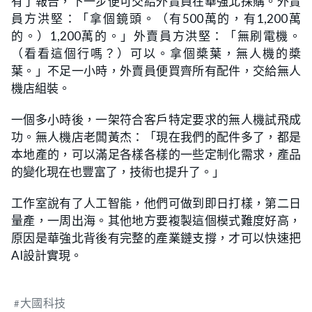
有了報告，下一步便可交給外賣員在華強北採購。外賣
員方洪堅：「拿個鏡頭。（有500萬的，有1,200萬
的。）1,200萬的。」外賣員方洪堅：「無刷電機。
（看看這個行嗎？）可以。拿個槳葉，無人機的槳
葉。」不足一小時，外賣員便買齊所有配件，交給無人
機店組裝。
一個多小時後，一架符合客戶特定要求的無人機試飛成
功。無人機店老闆黃杰：「現在我們的配件多了，都是
本地產的，可以滿足各樣各樣的一些定制化需求，產品
的變化現在也豐富了，技術也提升了。」
工作室說有了人工智能，他們可做到即日打樣，第二日
量產，一周出海。其他地方要複製這個模式難度好高，
原因是華強北背後有完整的產業鏈支撐，才可以快速把
AI設計實現。
大國科技