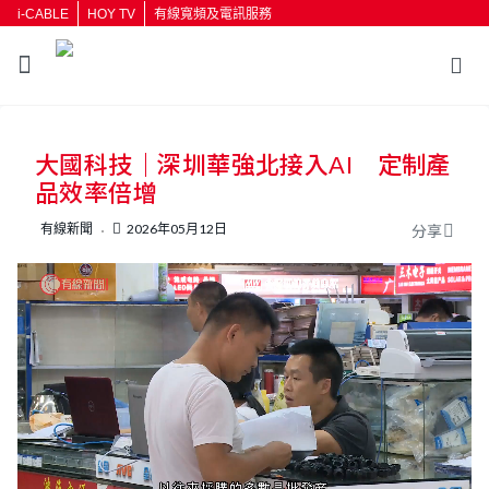
i-CABLE
HOY TV
有線寬頻及電訊服務
返回
大國科技｜深圳華強北接入AI 定制產
按輸入鍵開始搜尋
品效率倍增
有線新聞
2026年05月12日
分享