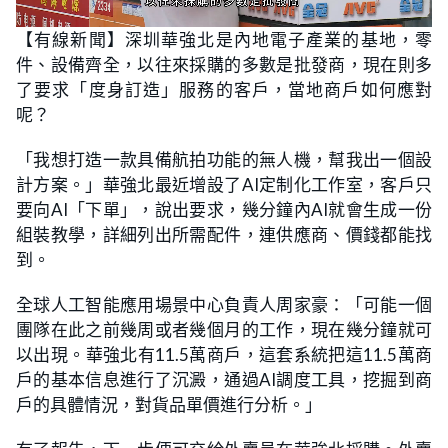
L
U
o
n
【有線新聞】深圳華強北是內地電子產業的基地，零
a
m
d
u
件、設備齊全，以往來採購的多數是批發商，現在則多
e
t
d
e
:
了要求「度身訂造」服務的客戶，當地商戶如何應對
2
0
呢？
.
6
9
「我想打造一款具備航拍功能的無人機，幫我出一個設
%
計方案。」華強北最近增設了AI定制化工作室，客戶只
要向AI「下單」，說出要求，幾分鐘內AI就會生成一份
組裝教學，詳細列出所需配件，連供應商、價錢都能找
到。
全球人工智能應用場景中心負責人周家豪：「可能一個
團隊在此之前幾周或者幾個月的工作，現在幾分鐘就可
以出現。華強北有11.5萬商戶，這套系統把這11.5萬商
戶的基本信息進行了沉澱，通過AI調度工具，挖掘到商
戶的具體情況，對貨品單價進行分析。」