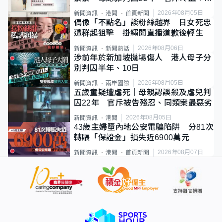
類案最惡劣
2026年08月05日
新聞資訊
港聞
首頁新聞
偶像「不點名」談粉絲越界 日女死忠
遭群起狙擊 掛繩開直播道歉後輕生
2026年08月06日
新聞資訊
新聞熱話
涉前年於新加坡機場傷人 港人母子分
別判囚半年、10日
2026年08月05日
新聞資訊
兩岸國際
五歲童疑遭虐死｜母親認誤殺及虐兒判
囚22年 官斥被告殘忍、同類案最惡劣
2026年08月05日
新聞資訊
港聞
43歲主婦墮內地公安電騙陷阱 分81次
轉賬「保證金」損失近6900萬元
2026年08月07日
新聞資訊
港聞
首頁新聞