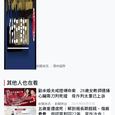
新聞資訊
兩岸國際
其他人也在看
勸未婚夫戒煙爆命案 28歲女教師連捅
心臟兩刀判死緩 母斥判太重已上訴
2026年08月05日
新聞資訊
新聞熱話
五歲童遭虐死｜解剖揭長期捱餓、傷痕
纍纍 母認罪判囚22年 官斥冷血：同