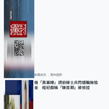
新聞資訊
兩岸國際
俄「黑寡婦」誘前線士兵閃婚騙撫恤
金 經紀戲稱「賺首期」被檢控