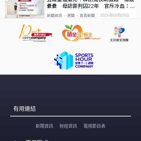
纍纍 母認罪判囚22年 官斥冷血：同
類案最惡劣
2026年08月05日
新聞資訊
港聞
首頁新聞
有用連結
新聞資訊
財經資訊
電視節目表