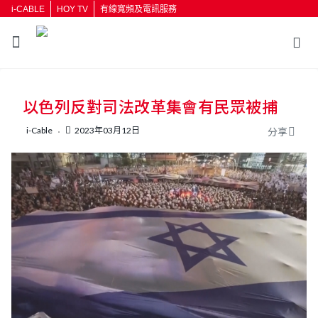
i-CABLE
HOY TV
有線寬頻及電訊服務
返回
以色列反對司法改革集會有民眾被捕
按輸入鍵開始搜尋
i-Cable
2023年03月12日
分享