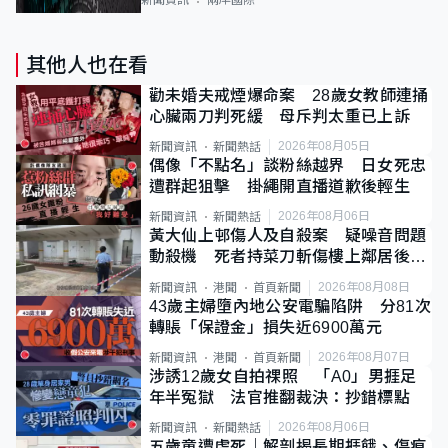
其他人也在看
勸未婚夫戒煙爆命案 28歲女教師連捅
心臟兩刀判死緩 母斥判太重已上訴
2026年08月05日
新聞資訊
新聞熱話
偶像「不點名」談粉絲越界 日女死忠
遭群起狙擊 掛繩開直播道歉後輕生
2026年08月06日
新聞資訊
新聞熱話
黃大仙上邨傷人及自殺案 疑噪音問題
動殺機 死者持菜刀斬傷樓上鄰居後墮
斃
2026年08月08日
新聞資訊
港聞
首頁新聞
43歲主婦墮內地公安電騙陷阱 分81次
轉賬「保證金」損失近6900萬元
2026年08月07日
新聞資訊
港聞
首頁新聞
涉誘12歲女自拍祼照 「A0」男捱足
年半冤獄 法官推翻裁決：抄錯標點
2026年08月06日
新聞資訊
新聞熱話
五歲童遭虐死｜解剖揭長期捱餓、傷痕