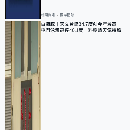
新聞資訊
兩岸國際
白海豚｜天文台錄34.7度創今年最高
屯門泳灘高達40.1度 料酷熱天氣持續