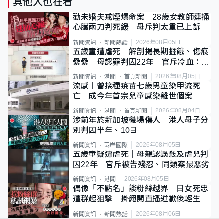
其他人也在看
勸未婚夫戒煙爆命案 28歲女教師連捅
心臟兩刀判死緩 母斥判太重已上訴
2026年08月05日
新聞資訊
新聞熱話
五歲童遭虐死｜解剖揭長期捱餓、傷痕
纍纍 母認罪判囚22年 官斥冷血：同
類案最惡劣
2026年08月05日
新聞資訊
港聞
首頁新聞
流感｜曾接種疫苗七歲男童染甲流死
亡 成今年首宗兒童感染離世個案
2026年08月04日
新聞資訊
港聞
首頁新聞
涉前年於新加坡機場傷人 港人母子分
別判囚半年、10日
2026年08月05日
新聞資訊
兩岸國際
五歲童疑遭虐死｜母親認誤殺及虐兒判
囚22年 官斥被告殘忍、同類案最惡劣
2026年08月05日
新聞資訊
港聞
偶像「不點名」談粉絲越界 日女死忠
遭群起狙擊 掛繩開直播道歉後輕生
2026年08月06日
新聞資訊
新聞熱話