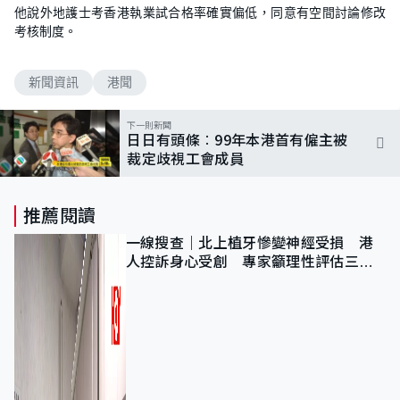
他說外地護士考香港執業試合格率確實偏低，同意有空間討論修改
考核制度。
新聞資訊
港聞
下一則新聞
日日有頭條︰99年本港首有僱主被
裁定歧視工會成員
推薦閱讀
一線搜查｜北上植牙慘變神經受損 港
人控訴身心受創 專家籲理性評估三大
風險