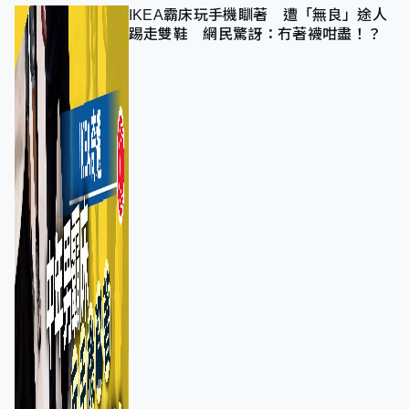
IKEA霸床玩手機瞓著 遭「無良」途人
踢走雙鞋 網民驚訝：冇著襪咁盡！？