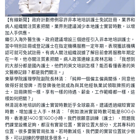
L
U
o
n
【有線新聞】政府計劃修例容許非本地培訓護士免試註冊，業界和
a
m
d
u
病人組織關注質素把關，業界則建議減少本地護士實習時數，以增
e
t
d
e
加人手供應。
:
2
繼引入海外醫生後，政府建議增設三個途徑引入非本地培訓護士，
1
當中特別註冊或登記護士在指定機構服務一定年期，表現獲該機構
.
7
認可就可免試註冊。有病人關注組織說據了解目前會將服務年期定
7
%
在一年，他亦關注質素把關。病人政策連線主席林志釉︰「我想到
的大部分都是國內護士，他們的英文培訓怎樣？能否看懂香港的英
文醫療記錄？都是我們關注。」
東華學院護理學院副院長林清︰「純粹一個僱主僱員關係，同意他
做得好就發牌，而發牌後他就成為與其他經執業試領取牌照的護
士，註冊牌照一樣，享有一樣的待遇、薪金，工作範疇都一樣，這
樣如何把關？」
林清說本地培訓的護士實習時數近乎全球最高，建議透過縮短實習
時數，增加護士人手。林清︰「例如澳洲實習時數可能是800小
時，香港是1400至1600小時，我們很願意訓練（護士），問題我
們課堂設備足夠，都沒有實習位置，實習位置大部分、尤其專科的
位置，很多要醫管局批准。若時數減低，我們要的實習位置就少很
多，可以訓練的學額就多很多。」