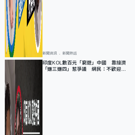
新聞資訊
新聞熱話
印度KOL數百元「窮遊」中國 靠接濟
「嫌三嫌四」惹爭議 網民：不歡迎劣
質旅客