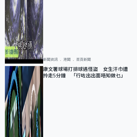
新聞資訊
港聞
首頁新聞
康文署球場打排球遇怪盜 女生汗巾遭
拎走5分鐘 「行咗出出面唔知做乜」