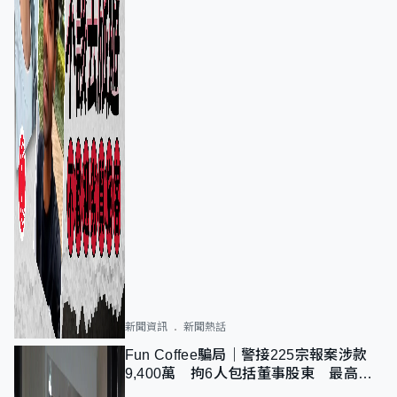
新聞資訊
新聞熱話
Fun Coffee騙局｜警接225宗報案涉款
9,400萬 拘6人包括董事股東 最高金
額一宗涉近千萬