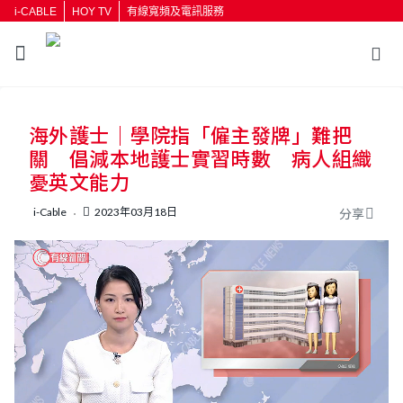
i-CABLE
HOY TV
有線寬頻及電訊服務
海外護士｜學院指「僱主發牌」難把
關 倡減本地護士實習時數 病人組織
憂英文能力
i-Cable
2023年03月18日
分享