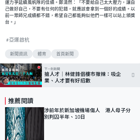
運力爭延續風帆隊的佳績。鄭清然：「不要給自己太大壓力，讓自
己做好自己，不要有任何的犯錯，就應該會拿到一個好的成績。以
前一眾師兄成績都不錯，希望自己都能夠似他們一樣可以站上頒獎
台。」
亞運啟杭
新聞資訊
體育
首頁新聞
下一則新聞
搶人才｜林健鋒倡樓市撤辣：吸企
業、人才要有好招數
推薦閱讀
涉前年於新加坡機場傷人 港人母子分
別判囚半年、10日