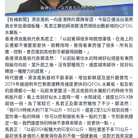
L
U
o
n
【有線新聞】滑浪風帆一向是港隊的獎牌保證，今屆亞運派出兩男
a
m
d
u
兩女參加兩個板種，馬君正夥拍師弟鄭清然增磅出戰新增的iQFOiL
e
t
d
e
水翼板。
:
9
香港滑浪風帆代表馬君正：「以前覺得很多時間想事情，在海上的
.
反應都不需要那麼快。剛轉用時，覺得看東西慢了很多，所有反
6
1
應、控制，會否撞到其他對手都變得困難。」
%
香港滑浪風帆代表鄭清然：「以前貼著住水的時候好似總是有東西
阻礙你向前，當升起之後，沒有那種阻力，速度越來越快，就好似
釋放一種壓力的感覺。」
時代變遷，滑浪風帆器材不斷革新，增加新鮮感及提升觀賞性。
2019年通過明年巴黎奧運轉用速度更快的iQFOiL水翼板，板及帆
的面積都小一點，玩起來更靈活。而且底部的水翼航行的時候令到
帆板升起，看上去就好似水上面飛一樣，水阻減低，速度比RS:X快
超過一倍。為了駕馭它，馬君正及鄭清然犧牲了不少。鄭清然：
「我RSX時候大約71至74公斤，93公斤，還差2至3公斤就到目標。
當你重一點的時候，你可以控制張帆有多一點的力量，令到張帆穩
定一點。我們速度快的時候不會移來移去，就會快一點。」
馬君正：「以前RSX板種大約55至60公斤，現在要差不多70公斤。
最初很多身邊的人都覺得你真的不像一個運動員，這對於我來說是