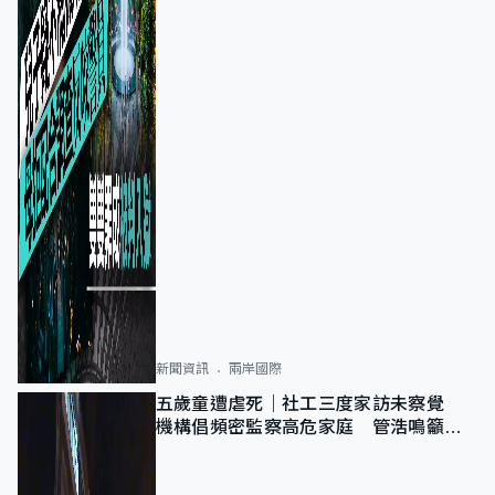
新聞資訊
兩岸國際
五歲童遭虐死｜社工三度家訪未察覺
機構倡頻密監察高危家庭 管浩鳴籲加
強跨部門協作