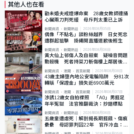
其他人也在看
勸未婚夫戒煙爆命案 28歲女教師連捅
心臟兩刀判死緩 母斥判太重已上訴
2026年08月05日
新聞資訊
新聞熱話
偶像「不點名」談粉絲越界 日女死忠
遭群起狙擊 掛繩開直播道歉後輕生
2026年08月06日
新聞資訊
新聞熱話
黃大仙上邨傷人及自殺案 疑噪音問題
動殺機 死者持菜刀斬傷樓上鄰居後墮
斃
2026年08月08日
新聞資訊
港聞
首頁新聞
43歲主婦墮內地公安電騙陷阱 分81次
轉賬「保證金」損失近6900萬元
2026年08月07日
新聞資訊
港聞
首頁新聞
涉誘12歲女自拍祼照 「A0」男捱足
年半冤獄 法官推翻裁決：抄錯標點
2026年08月06日
新聞資訊
新聞熱話
五歲童遭虐死｜解剖揭長期捱餓、傷痕
纍纍 母認罪判囚22年 官斥冷血：同
類案最惡劣
2026年08月05日