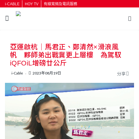
i-CABLE
HOY TV
有線寬頻及電訊服務
返回
亞運啟杭｜馬君正、鄭清然×滑浪風
按輸入鍵開始搜尋
帆 夥師弟出戰冀更上層樓 為駕馭
iQFOiL增磅廿公斤
i-Cable
2023年08月19日
分享