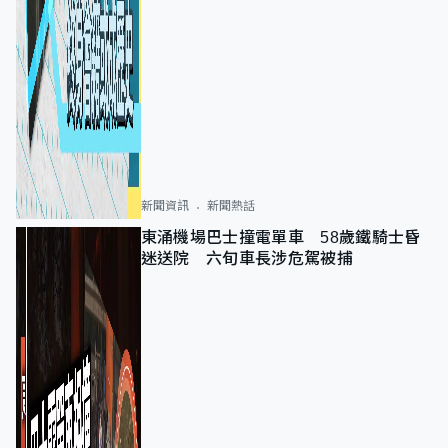
新聞資訊
新聞熱話
東涌機場巴士撞電單車 58歲鐵騎士昏
迷送院 六旬車長涉危駕被捕