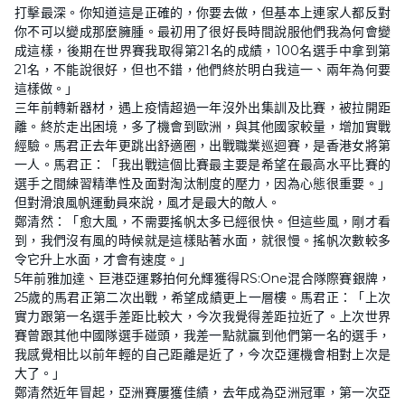
打擊最深。你知道這是正確的，你要去做，但基本上連家人都反對
你不可以變成那麼臃腫。最初用了很好長時間說服他們我為何會變
成這樣，後期在世界賽我取得第21名的成績，100名選手中拿到第
21名，不能說很好，但也不錯，他們終於明白我這一、兩年為何要
這樣做。」
三年前轉新器材，遇上疫情超過一年沒外出集訓及比賽，被拉開距
離。終於走出困境，多了機會到歐洲，與其他國家較量，增加實戰
經驗。馬君正去年更跳出舒適圈，出戰職業巡迴賽，是香港女將第
一人。馬君正：「我出戰這個比賽最主要是希望在最高水平比賽的
選手之間練習精準性及面對淘汰制度的壓力，因為心態很重要。」
但對滑浪風帆運動員來說，風才是最大的敵人。
鄭清然：「愈大風，不需要搖帆太多已經很快。但這些風，剛才看
到，我們沒有風的時候就是這樣貼著水面，就很慢。搖帆次數較多
令它升上水面，才會有速度。」
5年前雅加達、巨港亞運夥拍何允輝獲得RS:One混合隊際賽銀牌，
25歲的馬君正第二次出戰，希望成績更上一層樓。馬君正：「上次
實力跟第一名選手差距比較大，今次我覺得差距拉近了。上次世界
賽曾跟其他中國隊選手碰頭，我差一點就贏到他們第一名的選手，
我感覺相比以前年輕的自己距離是近了，今次亞運機會相對上次是
大了。」
鄭清然近年冒起，亞洲賽屢獲佳績，去年成為亞洲冠軍，第一次亞