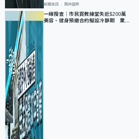
新聞資訊
兩岸國際
一線搜查｜市民買教練堂失近$200萬
美容、健身預繳合約擬設冷靜期 業界
憂退款計法對商戶不公