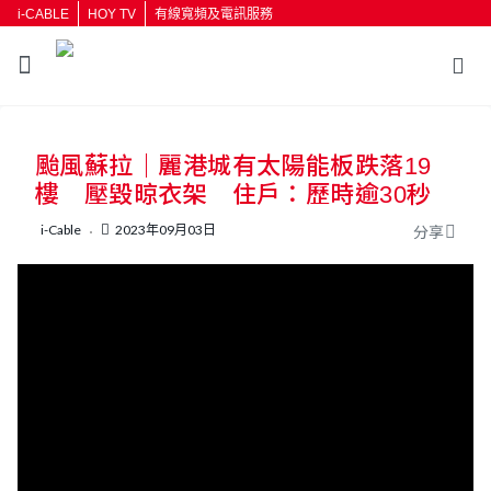
i-CABLE
HOY TV
有線寬頻及電訊服務
颱風蘇拉｜麗港城有太陽能板跌落19
樓 壓毀晾衣架 住戶：歷時逾30秒
i-Cable
2023年09月03日
分享