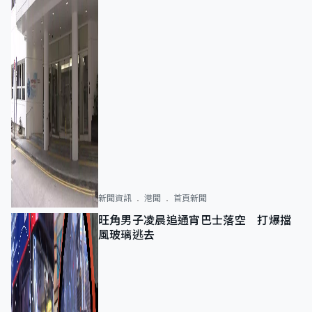
新聞資訊
港聞
首頁新聞
旺角男子凌晨追通宵巴士落空 打爆擋
風玻璃逃去