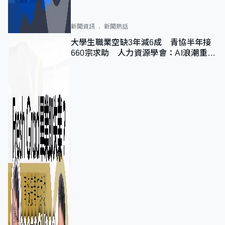
新聞資訊
新聞熱話
大學生職業空缺3年減6成 青協半年接
660宗求助 人力資源學會：AI浪潮重整
職位需求