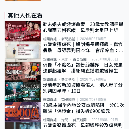
其他人也在看
勸未婚夫戒煙爆命案 28歲女教師連捅
心臟兩刀判死緩 母斥判太重已上訴
2026年08月05日
新聞資訊
新聞熱話
五歲童遭虐死｜解剖揭長期捱餓、傷痕
纍纍 母認罪判囚22年 官斥冷血：同
類案最惡劣
2026年08月05日
新聞資訊
港聞
首頁新聞
偶像「不點名」談粉絲越界 日女死忠
遭群起狙擊 掛繩開直播道歉後輕生
2026年08月06日
新聞資訊
新聞熱話
涉前年於新加坡機場傷人 港人母子分
別判囚半年、10日
2026年08月05日
新聞資訊
兩岸國際
43歲主婦墮內地公安電騙陷阱 分81次
轉賬「保證金」損失近6900萬元
2026年08月07日
新聞資訊
港聞
首頁新聞
五歲童疑遭虐死｜母親認誤殺及虐兒判