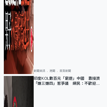
新聞資訊
港聞
首頁新聞
印度KOL數百元「窮遊」中國 靠接濟
「嫌三嫌四」惹爭議 網民：不歡迎劣
質旅客