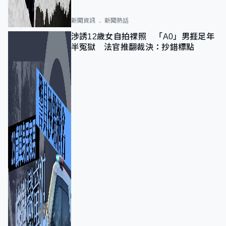
新聞資訊
新聞熱話
涉誘12歲女自拍祼照 「A0」男捱足年
半冤獄 法官推翻裁決：抄錯標點