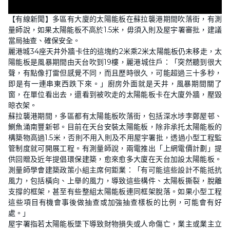
【有線新聞】多區有大廈的太陽能板在蘇拉襲港期間吹落街，有測
量師說，如果太陽能板不高於1.5米，毋須入則及屋宇署審批，建議
當局抽查、確保安全。
麗港城34座天井外牆卡住的這塊約2米乘2米太陽能板仍未移走，太
陽能板是風暴期間由天台吹到19樓，麗港城住戶：「突然聽到很大
聲，有點像打雷但感覺不同，而且歷時很久，可能超過三十多秒，
即是有一連串東西跌下來。」廚房外面就是天井，風暴期間關了
窗，在單位看出去，還看到被吹走的太陽能板卡在大廈外牆，壓毀
晾衣架。
蘇拉襲港期間，多區都有太陽能板吹落街，包括深水埗李鄭屋邨、
鰂魚涌南豐新邨。目前在天台安裝太陽能板，除非承托太陽能板的
構築物高過1.5米，否則不用入則及不用屋宇署批，透過小型工程監
管制度就可開展工程。有測量師說，兩電推出「上網電價計劃」提
供回贈及近年提倡環保建築，愈來愈多大廈在天台加設太陽能板。
測量師學會建築政策小組主席何鉅業：「有可能這些設計不能抵抗
風力，包括橫向、上舉的風力，導致這些構件、太陽板撕裂，脫離
支撐的框架，甚至有些整組太陽能板連同框架脫落。如果小型工程
這些項目有機會事後做抽查或加強抽查樣板的比例，可能會有好
處。」
屋宇署指若太陽能板墜下導致財物損失或人命傷亡，業主或業主立