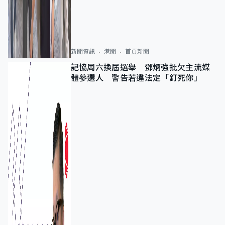
新聞資訊
港聞
首頁新聞
記協周六換屆選舉 鄧炳強批欠主流媒
體參選人 警告若違法定「釘死你」