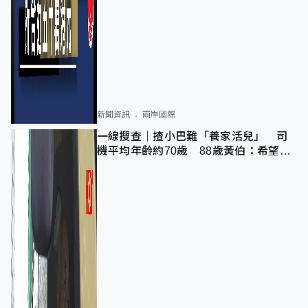
新聞資訊
兩岸國際
一線搜查｜揸小巴難「養家活兒」 司
機平均年齡約70歲 88歲黃伯：希望一
直揸落去