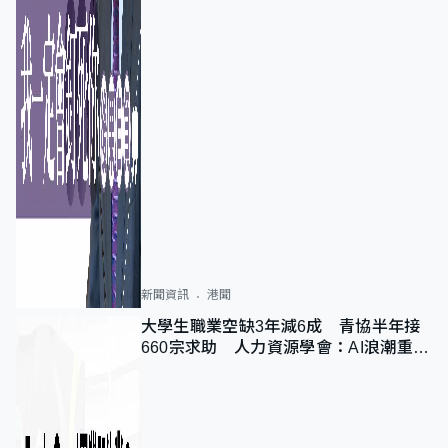
新聞資訊
港聞
大學生職業空缺3年減6成 青協半年接
660宗求助 人力資源學會：AI浪潮重整
職位需求