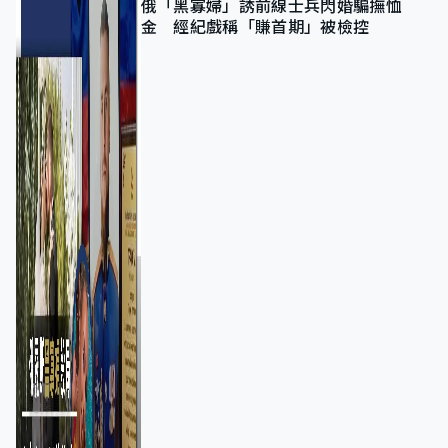
俄「黑寡婦」誘前線士兵閃婚騙撫恤
金 經紀戲稱「賺首期」被檢控