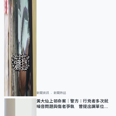
新聞資訊
新聞熱話
黃大仙上邨命案｜警方：行兇者多次就
噪音問題與傷者爭執 曾提出調單位已
獲批