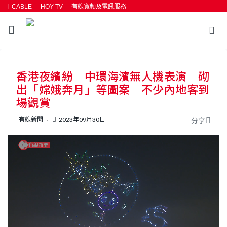
i-CABLE
HOY TV
有線寬頻及電訊服務
返回
香港夜繽紛｜中環海濱無人機表演 砌
按輸入鍵開始搜尋
出「嫦娥奔月」等圖案 不少內地客到
場觀賞
有線新聞
2023年09月30日
分享