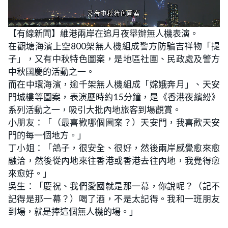
L
U
o
n
【有線新聞】維港兩岸在追月夜舉辦無人機表演。
a
m
d
u
在觀塘海濱上空800架無人機組成警方防騙吉祥物「提
e
t
d
e
:
子」，又有中秋特色圖案，是地區社團、民政處及警方
3
7
中秋國慶的活動之一。
.
0
而在中環海濱，逾千架無人機組成「嫦娥奔月」、天安
4
%
門城樓等圖案，表演歷時約15分鐘，是《香港夜繽紛》
系列活動之一，吸引大批內地旅客到場觀賞。
小朋友：「（最喜歡哪個圖案？）天安門，我喜歡天安
門的每一個地方。」
丁小姐：「鴿子，很安全、很好，然後兩岸感覺愈來愈
融洽，然後從內地來往香港或香港去往內地，我覺得愈
來愈好。」
吳生：「慶祝、我們愛國就是那一幕，你說呢？（記不
記得是那一幕？）喝了酒，不是太記得。我和一班朋友
到場，就是捧這個無人機的場。」