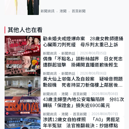
新聞資訊
港聞
首頁新聞
其他人也在看
勸未婚夫戒煙爆命案 28歲女教師連捅
心臟兩刀判死緩 母斥判太重已上訴
2026年08月05日
新聞資訊
新聞熱話
偶像「不點名」談粉絲越界 日女死忠
遭群起狙擊 掛繩開直播道歉後輕生
2026年08月06日
新聞資訊
新聞熱話
黃大仙上邨傷人及自殺案 疑噪音問題
動殺機 死者持菜刀斬傷樓上鄰居後墮
斃
2026年08月08日
新聞資訊
港聞
首頁新聞
43歲主婦墮內地公安電騙陷阱 分81次
轉賬「保證金」損失近6900萬元
2026年08月07日
新聞資訊
港聞
首頁新聞
涉誘12歲女自拍祼照 「A0」男捱足
年半冤獄 法官推翻裁決：抄錯標點