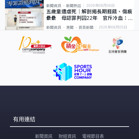
2026年08月06日
新聞資訊
新聞熱話
五歲童遭虐死｜解剖揭長期捱餓、傷痕
纍纍 母認罪判囚22年 官斥冷血：同
類案最惡劣
2026年08月05日
新聞資訊
港聞
首頁新聞
有用連結
新聞資訊
財經資訊
電視節目表