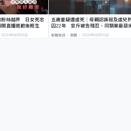
談粉絲越界 日女死忠
五歲童疑遭虐死｜母親認誤殺及虐兒
繩開直播道歉後輕生
囚22年 官斥被告殘忍、同類案最惡
2026年08月06日
2026年08月05日
新聞資訊
港聞