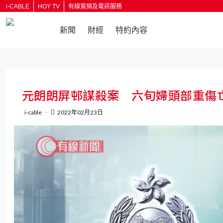
i-CABLE
HOY TV
有線寬頻及電訊服務
新聞
財經
特約內容
返回
元朗朗屏邨謀殺案 六旬婦頭部重傷
i-cable
2022年02月23日