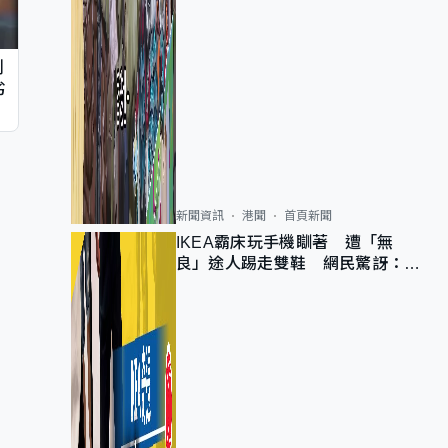
判
劣
新聞資訊
港聞
首頁新聞
IKEA霸床玩手機瞓著 遭「無
良」途人踢走雙鞋 網民驚訝：冇
著襪咁盡！？