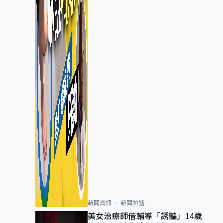
新聞資訊
新聞熱話
美女治療師借輔導「誘騙」14歲