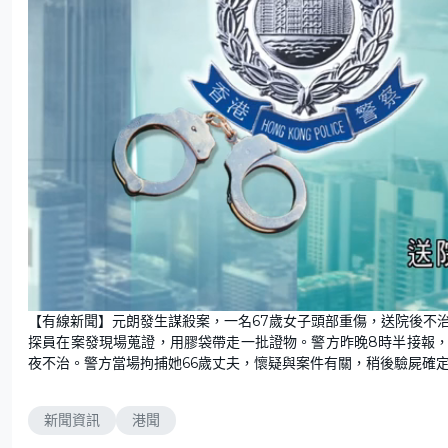
U
n
【有線新聞】元朗發生謀殺案，一名67歲女子頭部重傷，送院後不
m
u
探員在案發現場蒐證，用膠袋帶走一批證物。警方昨晚8時半接報
t
e
夜不治。警方當場拘捕她66歲丈夫，懷疑與案件有關，稍後驗屍確
新聞資訊
港聞