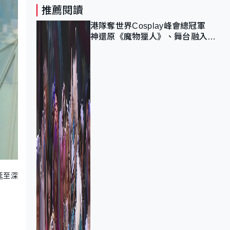
推薦閱讀
港隊奪世界Cosplay峰會總冠軍
神還原《魔物獵人》、舞台融入獅
子山 參賽者：讓大家認識香港
延至深