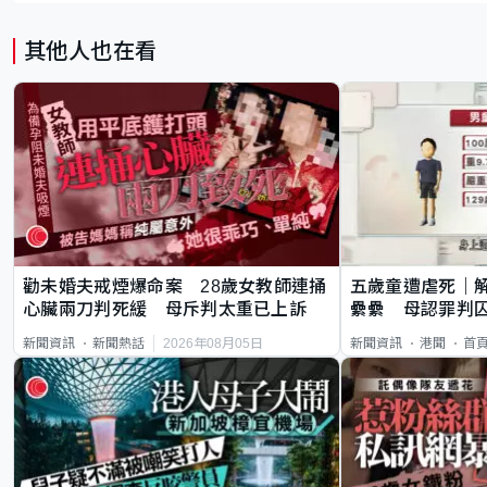
其他人也在看
勸未婚夫戒煙爆命案 28歲女教師連捅
五歲童遭虐死｜
心臟兩刀判死緩 母斥判太重已上訴
纍纍 母認罪判囚
類案最惡劣
2026年08月05日
新聞資訊
新聞熱話
新聞資訊
港聞
首