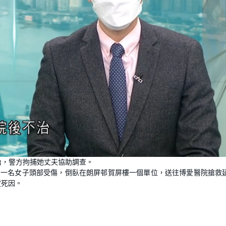
L
o
治，警方拘捕她丈夫協助調查。
a
d
，一名女子頭部受傷，倒臥在朗屏邨賀屏樓一個單位，送往博愛醫院搶救
e
d
:
定死因。
1
0
0
.
0
0
%