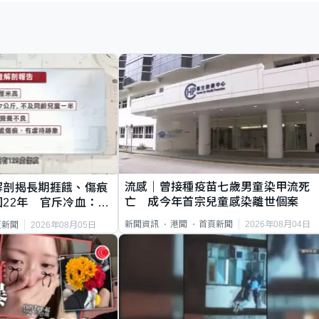
流感｜曾接種疫苗七歲男童染甲流死
解剖揭長期捱餓、傷痕
亡 成今年首宗兒童感染離世個案
22年 官斥冷血：同
2026年08月04日
新聞資訊
港聞
首頁新聞
2026年08月05日
頁新聞