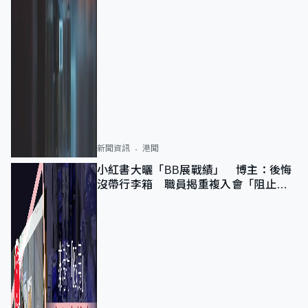
新聞資訊
港聞
小紅書大曬「BB展戰績」 博主：後悔
沒帶行李箱 職員揭重複入會「阻止唔
到」