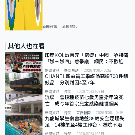
新聞資訊
新聞熱話
其他人也在看
印度KOL數百元「窮遊」中國 靠接濟
「嫌三嫌四」惹爭議 網民：不歡迎劣
質旅客
2026年08月02日
新聞資訊
新聞熱話
CHANEL四前員工串謀偷竊逾700件銷
毀品 分別判囚4至7年
2026年08月03日
新聞資訊
港聞
流感｜曾接種疫苗七歲男童染甲流死
亡 成今年首宗兒童感染離世個案
2026年08月04日
新聞資訊
港聞
首頁新聞
九龍城學生宿舍地盤39歲安全經理失
足 14樓墮至4樓工作台、送院不治
2026年08月03日
新聞資訊
港聞