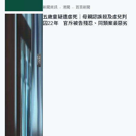
新聞資訊
港聞
首頁新聞
五歲童疑遭虐死｜母親認誤殺及虐兒判
囚22年 官斥被告殘忍、同類案最惡劣