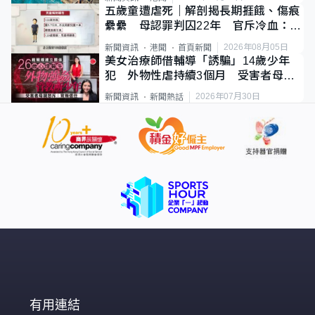
五歲童遭虐死｜解剖揭長期捱餓、傷痕
纍纍 母認罪判囚22年 官斥冷血：同
類案最惡劣
2026年08月05日
新聞資訊
港聞
首頁新聞
美女治療師借輔導「誘騙」14歲少年
犯 外物性虐持續3個月 受害者母：
要保護其他人
2026年07月30日
新聞資訊
新聞熱話
有用連結