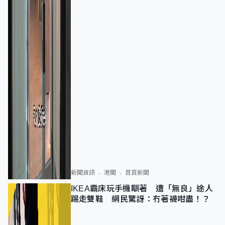
新聞資訊
港聞
首頁新聞
IKEA霸床玩手機瞓著 遭「無良」途人
踢走雙鞋 網民驚訝：冇著襪咁盡！？