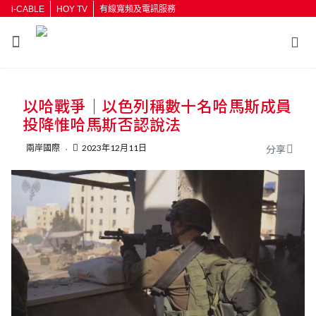
i-CABLE
HOY TV
有線寬頻及電訊服務
返回
以哈戰爭｜以色列稱數十名哈馬斯成員
按輸入鍵開始搜尋
投降惟哈馬斯否認說法
兩岸國際
2023年12月11日
分享