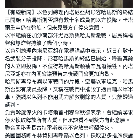
【有線新聞】以色列總理內塔尼亞胡形容哈馬斯的終結
已開始，哈馬斯則否認有數十名成員向以方投降。卡塔
爾重申仍在斡旋，但未見雙方有停火意願。
以軍繼續在加沙南部汗尤尼斯與哈馬斯激戰，居民稱槍
聲和爆炸聲持續了幾個小時。
以色列總理內塔尼亞胡在電視講話中表示，近日有數十
名武裝分子投降，形容哈馬斯的終結已開始，呼籲其餘
的人立即投降，不值得為哈馬斯領袖辛瓦爾犧牲。內塔
尼亞胡亦在內閣會議預告之後戰鬥會更加激烈。
哈馬斯再發布與以軍戰鬥的片段，空襲以軍坦克。哈馬
斯否認有成員投降，又稱在戰鬥中摧毀了過百輛以軍軍
車，強調以色列不能用武力解救剩餘的人質，只能透過
談判。
負責斡旋停火的卡塔爾首相穆罕默德表示，會繼續尋求
停火換取釋放所有人質，但承認看不到雙方有此意願。
聯合國秘書長古特雷斯表示不會放棄呼籲停火。
美國國務卿布林肯則再呼籲以色列，採取更多措施保護