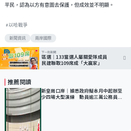
平民，認為以方有意圖去保護，但成效並不明顯。
以哈戰爭
新聞資訊
兩岸國際
下一則新聞
區選｜133當選人屬關愛隊成員
民建聯取109席成「大贏家」
推薦閱讀
新皇崗口岸｜據悉政府擬本月中起辦至
少四場大型演練 動員逾三萬公務員人
次測試