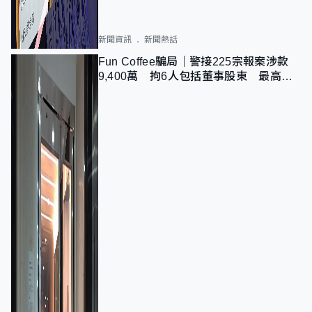
新聞資訊
新聞熱話
Fun Coffee騙局｜警接225宗報案涉款
9,400萬 拘6人包括董事股東 最高金
額一宗涉近千萬