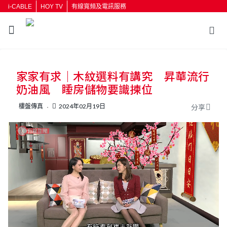
i-CABLE
HOY TV
有線寬頻及電訊服務
返回
家家有求｜木紋選料有講究 昇華流行
按輸入鍵開始搜尋
奶油風 睡房儲物要識揀位
樓盤傳真
2024年02月19日
分享