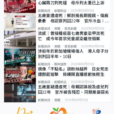
心臟兩刀判死緩 母斥判太重已上訴
2026年08月05日
新聞資訊
新聞熱話
五歲童遭虐死｜解剖揭長期捱餓、傷痕
纍纍 母認罪判囚22年 官斥冷血：同
類案最惡劣
2026年08月05日
新聞資訊
港聞
首頁新聞
流感｜曾接種疫苗七歲男童染甲流死
亡 成今年首宗兒童感染離世個案
2026年08月04日
新聞資訊
港聞
首頁新聞
涉前年於新加坡機場傷人 港人母子分
別判囚半年、10日
2026年08月05日
新聞資訊
兩岸國際
偶像「不點名」談粉絲越界 日女死忠
遭群起狙擊 掛繩開直播道歉後輕生
2026年08月06日
新聞資訊
新聞熱話
五歲童疑遭虐死｜母親認誤殺及虐兒判
囚22年 官斥被告殘忍、同類案最惡劣
2026年08月05日
新聞資訊
港聞