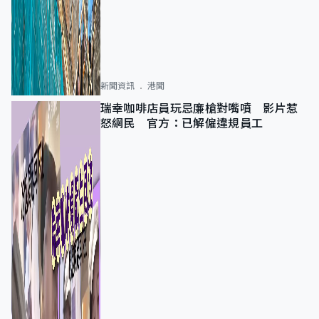
新聞資訊
港聞
瑞幸咖啡店員玩忌廉槍對嘴噴 影片惹
怒網民 官方：已解僱違規員工