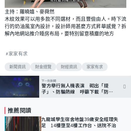
L
U
o
n
主持：羅曉嬉、麥舜然
a
m
d
u
木紋效果可以用多款不同選材，而且豐儉由人。時下流
e
t
d
e
:
行的奶油風室內設計，設計師用甚麼方式昇華感覺？拆
2
.
解內地網站推介睡房布局，要特別留意積塵的地方
1
5
%
家家有求
新聞資訊
財金總覽
財經資訊
家家有求
下一則新聞
警方舉行無人機表演 砌出「提
子」、防騙熱線 呼籲下載「防騙
視伏器」
推薦閱讀
九龍城學生宿舍地盤39歲安全經理失
足 14樓墮至4樓工作台、送院不治