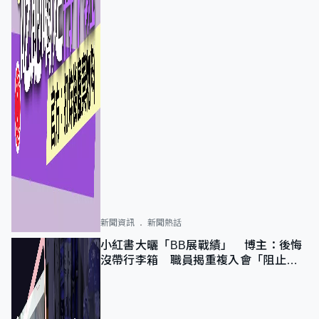
新聞資訊
新聞熱話
小紅書大曬「BB展戰績」 博主：後悔
沒帶行李箱 職員揭重複入會「阻止唔
到」