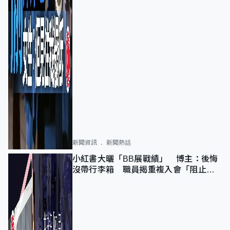
新聞資訊
新聞熱話
小紅書大曬「BB展戰績」 博主：後悔
沒帶行李箱 職員揭重複入會「阻止唔
到」