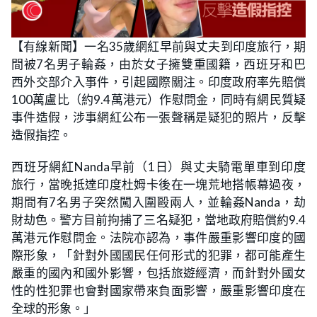
【有線新聞】一名35歲網紅早前與丈夫到印度旅行，期
間被7名男子輪姦，由於女子擁雙重國籍，西班牙和巴
西外交部介入事件，引起國際關注。印度政府率先賠償
100萬盧比（約9.4萬港元）作慰問金，同時有網民質疑
事件造假，涉事網紅公布一張聲稱是疑犯的照片，反擊
造假指控。
西班牙網紅Nanda早前（1日）與丈夫騎電單車到印度
旅行，當晚抵達印度杜姆卡後在一塊荒地搭帳幕過夜，
期間有7名男子突然闖入圍毆兩人，並輪姦Nanda，劫
財劫色。警方目前拘捕了三名疑犯，當地政府賠償約9.4
萬港元作慰問金。法院亦認為，事件嚴重影響印度的國
際形象，「針對外國國民任何形式的犯罪，都可能產生
嚴重的國內和國外影響，包括旅遊經濟，而針對外國女
性的性犯罪也會對國家帶來負面影響，嚴重影響印度在
全球的形象。」