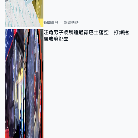
新聞資訊
新聞熱話
旺角男子凌晨追通宵巴士落空 打爆擋
風玻璃逃去