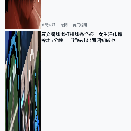
新聞資訊
港聞
首頁新聞
康文署球場打排球遇怪盜 女生汗巾遭
拎走5分鐘 「行咗出出面唔知做乜」