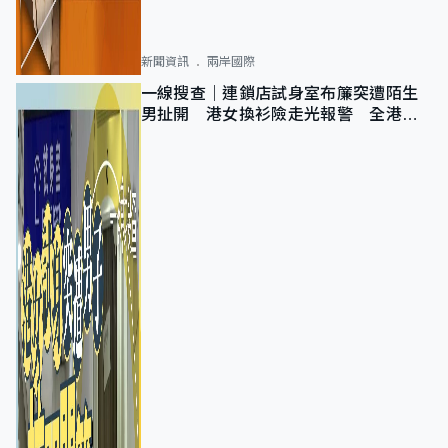
新聞資訊
兩岸國際
一線搜查｜連鎖店試身室布簾突遭陌生
男扯開 港女換衫險走光報警 全港分
店急換實體門