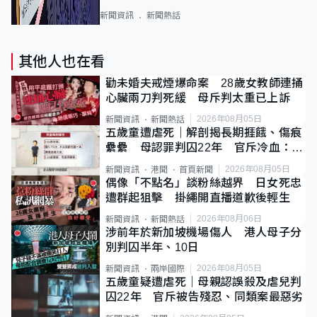
新聞資訊
新聞熱話
其他人也在看
勸未婚夫戒煙爆命案 28歲女教師連捅
心臟兩刀判死緩 母斥判太重已上訴
2026年08月05日
新聞資訊
新聞熱話
五歲童遭虐死｜解剖揭長期捱餓、傷痕
纍纍 母認罪判囚22年 官斥冷血：同
類案最惡劣
2026年08月05日
新聞資訊
港聞
首頁新聞
偶像「不點名」談粉絲越界 日女死忠
遭群起狙擊 掛繩開直播道歉後輕生
2026年08月06日
新聞資訊
新聞熱話
涉前年於新加坡機場傷人 港人母子分
別判囚半年、10日
2026年08月05日
新聞資訊
兩岸國際
五歲童疑遭虐死｜母親認誤殺及虐兒判
囚22年 官斥被告殘忍、同類案最惡劣