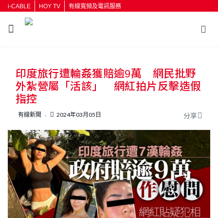
i-CABLE
HOY TV
有線寬頻及電訊服務
返回
印度旅行遭輪姦獲賠逾9萬 網民批野
按輸入鍵開始搜尋
外紮營屬「活該」 網紅拍片反擊造假
指控
有線新聞
2024年03月05日
分享