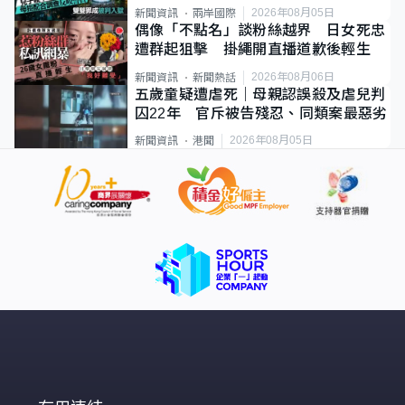
2026年08月05日
新聞資訊
兩岸國際
偶像「不點名」談粉絲越界 日女死忠
遭群起狙擊 掛繩開直播道歉後輕生
2026年08月06日
新聞資訊
新聞熱話
五歲童疑遭虐死｜母親認誤殺及虐兒判
囚22年 官斥被告殘忍、同類案最惡劣
2026年08月05日
新聞資訊
港聞