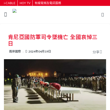
i-CABLE
HOY TV
有線寬頻及電訊服務
返回
肯尼亞國防軍司令墜機亡 全國哀悼三
按輸入鍵開始搜尋
日
兩岸國際
2024年04月19日
分享