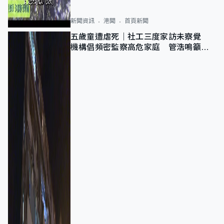
新聞資訊
港聞
首頁新聞
五歲童遭虐死｜社工三度家訪未察覺
機構倡頻密監察高危家庭 管浩鳴籲加
強跨部門協作