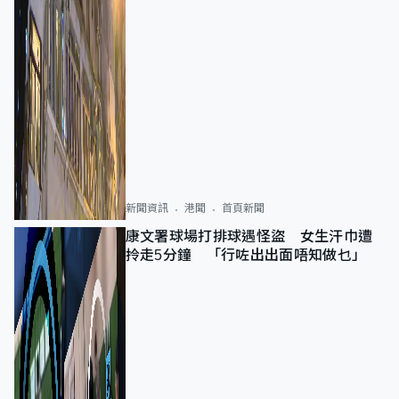
新聞資訊
港聞
首頁新聞
康文署球場打排球遇怪盜 女生汗巾遭
拎走5分鐘 「行咗出出面唔知做乜」