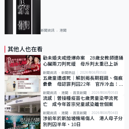
新聞資訊
港聞
其他人也在看
勸未婚夫戒煙爆命案 28歲女教師連捅
心臟兩刀判死緩 母斥判太重已上訴
2026年08月05日
新聞資訊
新聞熱話
五歲童遭虐死｜解剖揭長期捱餓、傷痕
纍纍 母認罪判囚22年 官斥冷血：同
類案最惡劣
2026年08月05日
新聞資訊
港聞
首頁新聞
流感｜曾接種疫苗七歲男童染甲流死
亡 成今年首宗兒童感染離世個案
2026年08月04日
新聞資訊
港聞
首頁新聞
涉前年於新加坡機場傷人 港人母子分
別判囚半年、10日