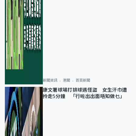
新聞資訊
港聞
首頁新聞
康文署球場打排球遇怪盜 女生汗巾遭
拎走5分鐘 「行咗出出面唔知做乜」