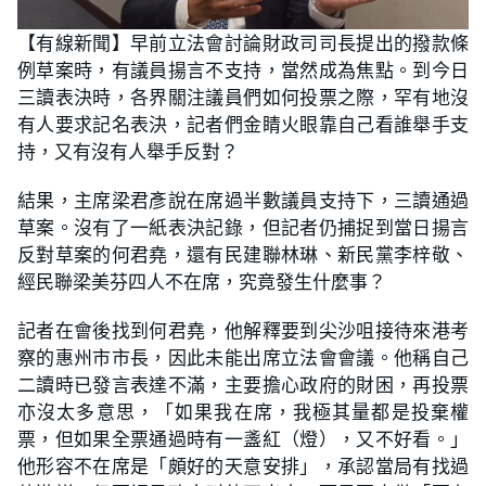
【有線新聞】早前立法會討論財政司司長提出的撥款條
例草案時，有議員揚言不支持，當然成為焦點。到今日
三讀表決時，各界關注議員們如何投票之際，罕有地沒
有人要求記名表決，記者們金睛火眼靠自己看誰舉手支
持，又有沒有人舉手反對？
結果，主席梁君彥說在席過半數議員支持下，三讀通過
草案。沒有了一紙表決記錄，但記者仍捕捉到當日揚言
反對草案的何君堯，還有民建聯林琳、新民黨李梓敬、
經民聯梁美芬四人不在席，究竟發生什麼事？
記者在會後找到何君堯，他解釋要到尖沙咀接待來港考
察的惠州市市長，因此未能出席立法會會議。他稱自己
二讀時已發言表達不滿，主要擔心政府的財困，再投票
亦沒太多意思，「如果我在席，我極其量都是投棄權
票，但如果全票通過時有一盞紅（燈），又不好看。」
他形容不在席是「頗好的天意安排」，承認當局有找過