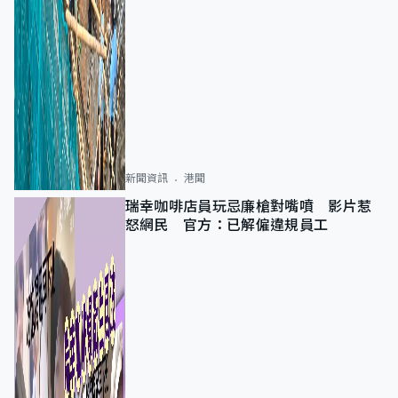
新聞資訊
港聞
瑞幸咖啡店員玩忌廉槍對嘴噴 影片惹
怒網民 官方：已解僱違規員工