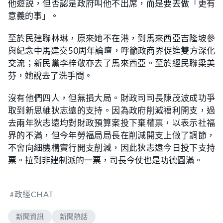
他遊説，但否認是政府叫他不出席，而是要去做「更有
意義的事」。
至於民建聯林琳，原來她不在港，到馬來西亞吉隆坡參
與紀念中馬建交50周年論壇，呼籲政商界促進雙方深化
交流；新民黨李梓敬亦去了馬來西亞。至於經民聯梁美
芬，她說去了洗手間。
沒有他們四人，但無損大局。財政司司長陳茂波成功爭
取到新思維狄志遠的支持。因為政府削減福利開支，過
去兩年狄志遠均對財政預算案投下棄權票，以表示社福
界的不滿，但今年勞福局局長在削減開支上做了調節，
不會向細機構實行開支削減，因此狄志遠今日投下支持
票。拉到非建制派的一票，司長今仗也是功德圓滿。
政經CHAT
新聞資訊
新聞熱話