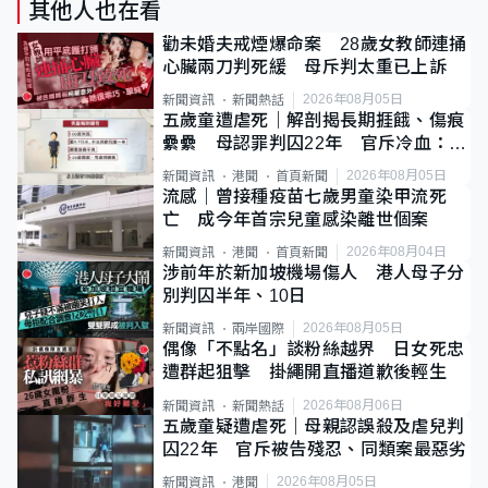
其他人也在看
勸未婚夫戒煙爆命案 28歲女教師連捅
心臟兩刀判死緩 母斥判太重已上訴
2026年08月05日
新聞資訊
新聞熱話
五歲童遭虐死｜解剖揭長期捱餓、傷痕
纍纍 母認罪判囚22年 官斥冷血：同
類案最惡劣
2026年08月05日
新聞資訊
港聞
首頁新聞
流感｜曾接種疫苗七歲男童染甲流死
亡 成今年首宗兒童感染離世個案
2026年08月04日
新聞資訊
港聞
首頁新聞
涉前年於新加坡機場傷人 港人母子分
別判囚半年、10日
2026年08月05日
新聞資訊
兩岸國際
偶像「不點名」談粉絲越界 日女死忠
遭群起狙擊 掛繩開直播道歉後輕生
2026年08月06日
新聞資訊
新聞熱話
五歲童疑遭虐死｜母親認誤殺及虐兒判
囚22年 官斥被告殘忍、同類案最惡劣
2026年08月05日
新聞資訊
港聞