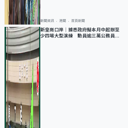
新聞資訊
港聞
首頁新聞
新皇崗口岸｜據悉政府擬本月中起辦至
少四場大型演練 動員逾三萬公務員人
次測試