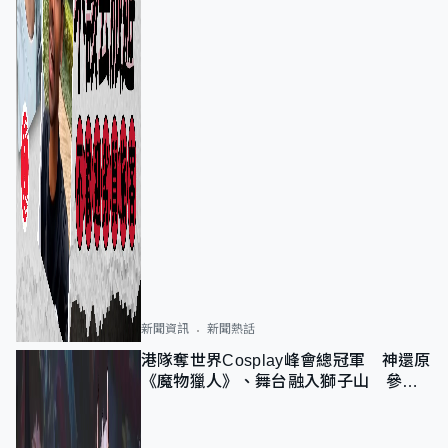
新聞資訊
新聞熱話
港隊奪世界Cosplay峰會總冠軍 神還原
《魔物獵人》、舞台融入獅子山 參賽
者：讓大家認識香港