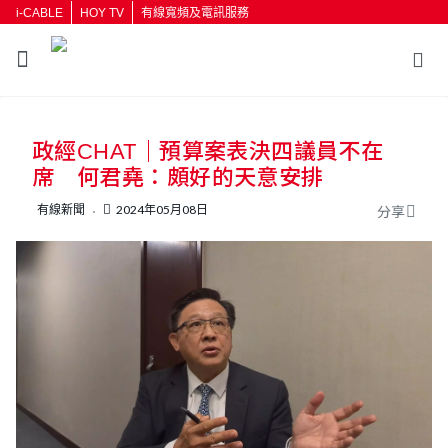
i-CABLE
HOY TV
有線寬頻及電訊服務
返回
政經CHAT｜預算案表決四議員不在
按輸入鍵開始搜尋
席 何君堯：頗好的天意安排
有線新聞
2024年05月08日
分享