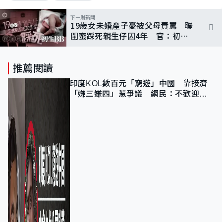
下一則新聞
19歲女未婚產子憂被父母責罵 聯
閨蜜踩死親生仔囚4年 官：初生
嬰已有生命權
推薦閱讀
印度KOL數百元「窮遊」中國 靠接濟
「嫌三嫌四」惹爭議 網民：不歡迎劣
質旅客