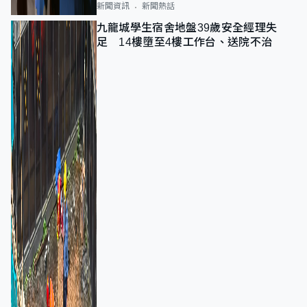
新聞資訊
新聞熱話
九龍城學生宿舍地盤39歲安全經理失
足 14樓墮至4樓工作台、送院不治