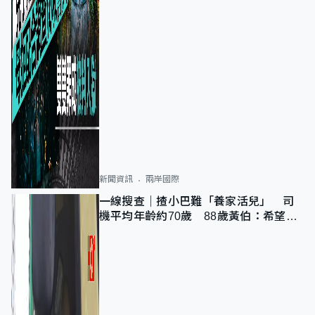
新聞資訊
兩岸國際
一線搜查｜揸小巴難「養家活兒」 司
機平均年齡約70歲 88歲黃伯：希望一
直揸落去