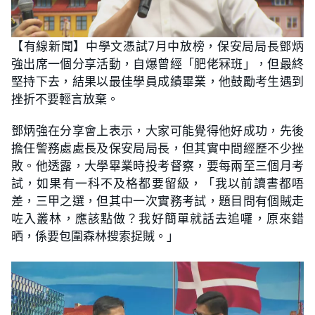
【有線新聞】中學文憑試7月中放榜，保安局局長鄧炳
強出席一個分享活動，自爆曾經「肥佬冧班」，但最終
堅持下去，結果以最佳學員成績畢業，他鼓勵考生遇到
挫折不要輕言放棄。
鄧炳強在分享會上表示，大家可能覺得他好成功，先後
擔任警務處處長及保安局局長，但其實中間經歷不少挫
敗。他透露，大學畢業時投考督察，要每兩至三個月考
試，如果有一科不及格都要留級，「我以前讀書都唔
差，三甲之選，但其中一次實務考試，題目問有個賊走
咗入叢林，應該點做？我好簡單就話去追囉，原來錯
晒，係要包圍森林搜索捉賊。」