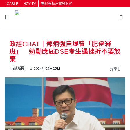
i-CABLE
HOY TV
有線寬頻及電訊服務
返回
政經CHAT｜鄧炳強自爆曾「肥佬冧
按輸入鍵開始搜尋
班」 勉勵應屆DSE考生遇挫折不要放
棄
有線新聞
2024年05月25日
分享