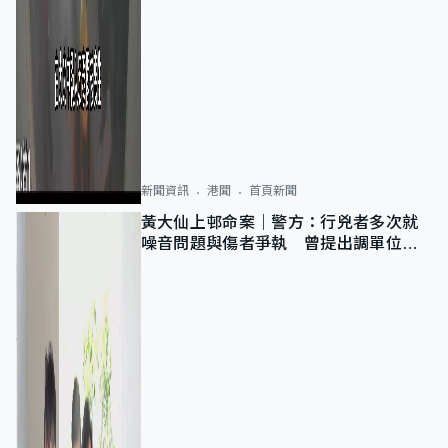
新聞資訊
港聞
首頁新聞
黃大仙上邨命案｜警方：行兇者多次就
噪音問題與傷者爭執 曾提出調單位已
獲批