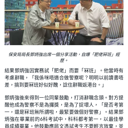
保安局局長鄧炳強出席一個分享活動，自爆「肥佬冧班」經
歷。
結果鄧炳強因實務試「肥佬」而要「冧班」。他當時有
考慮辭職，「我係咪唔適合做警察呢？明明以前讀書唔
差，搞到要冧班好似好醜，諗住辭職返港台。」
鄧炳強後來得到一位同輩鼓勵，打消辭職念頭。對方提
醒他成為警察不是為攞獎，是為了捉壞人，「是否考第
一，還是冧班無所謂啦，最緊要做個好警察」。結果鄧
炳強在畢業前的6科考試中，科科都考第一，以最佳學
員成績畢業。他鼓勵應屆文憑試考生不要輕言放棄，並