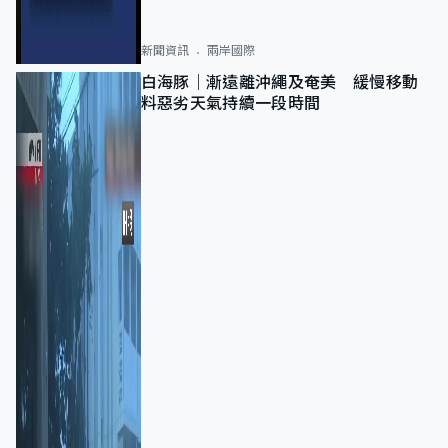
新聞資訊
兩岸國際
白海豚｜漸遠離沖繩及奄美 緩慢移動
料惡劣天氣持續一段時間