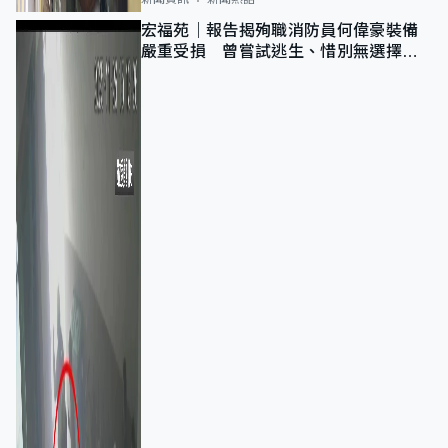
宏福苑｜報告揭殉職消防員何偉豪裝備
嚴重受損 曾嘗試逃生、惜別無選擇下
棄裝備墮樓