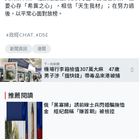
要心存「希冀之心」，相信「天生我材」；在努力過
後，以平常心面對放榜。
政經CHAT
DSE
新聞資訊
港聞
下一則新聞
機場行李箱檢值307萬大麻 47歲
男子涉「搵快錢」帶毒品來港被捕
推薦閱讀
俄「黑寡婦」誘前線士兵閃婚騙撫恤
金 經紀戲稱「賺首期」被檢控