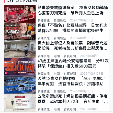
勸未婚夫戒煙爆命案 28歲女教師連捅
心臟兩刀判死緩 母斥判太重已上訴
2026年08月05日
新聞資訊
新聞熱話
偶像「不點名」談粉絲越界 日女死忠
遭群起狙擊 掛繩開直播道歉後輕生
2026年08月06日
新聞資訊
新聞熱話
黃大仙上邨傷人及自殺案 疑噪音問題
動殺機 死者持菜刀斬傷樓上鄰居後墮
斃
2026年08月08日
新聞資訊
港聞
首頁新聞
43歲主婦墮內地公安電騙陷阱 分81次
轉賬「保證金」損失近6900萬元
2026年08月07日
新聞資訊
港聞
首頁新聞
涉誘12歲女自拍祼照 「A0」男捱足
年半冤獄 法官推翻裁決：抄錯標點
2026年08月06日
新聞資訊
新聞熱話
五歲童遭虐死｜解剖揭長期捱餓、傷痕
纍纍 母認罪判囚22年 官斥冷血：同
類案最惡劣
2026年08月05日
新聞資訊
港聞
首頁新聞