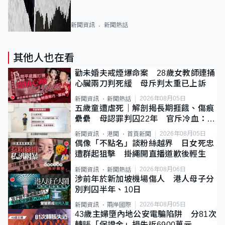
新聞資訊
新聞熱話
其他人也在看
勸未婚夫戒煙爆命案 28歲女教師連捅
心臟兩刀判死緩 母斥判太重已上訴
2026年08月05日
新聞資訊
新聞熱話
五歲童遭虐死｜解剖揭長期捱餓、傷痕
纍纍 母認罪判囚22年 官斥冷血：同
類案最惡劣
2026年08月05日
新聞資訊
港聞
首頁新聞
偶像「不點名」談粉絲越界 日女死忠
遭群起狙擊 掛繩開直播道歉後輕生
2026年08月06日
新聞資訊
新聞熱話
涉前年於新加坡機場傷人 港人母子分
別判囚半年、10日
2026年08月05日
新聞資訊
兩岸國際
43歲主婦墮內地公安電騙陷阱 分81次
轉賬「保證金」損失近6900萬元