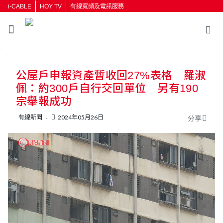
i-CABLE
HOY TV
有線寬頻及電訊服務
公屋戶申報資產暫收回27%表格 羅淑
佩：約300戶自行交回單位 另有190
宗舉報成功
有線新聞
2024年05月26日
分享