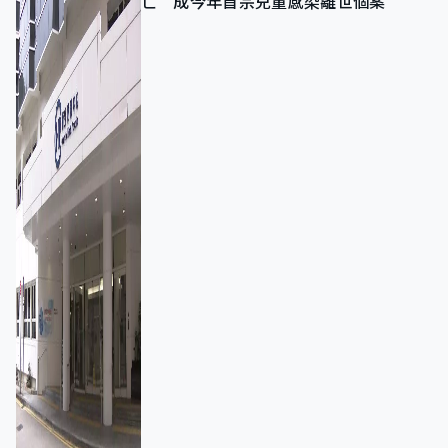
亡 成今年首宗兒童感染離世個案