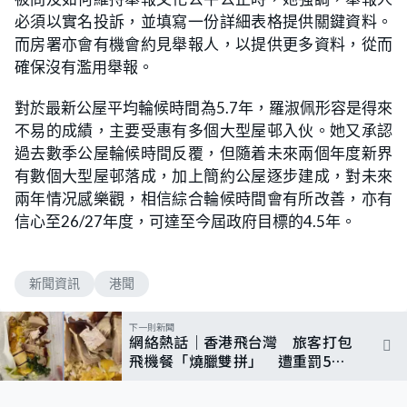
必須以實名投訴，並填寫一份詳細表格提供關鍵資料。
而房署亦會有機會約見舉報人，以提供更多資料，從而
確保沒有濫用舉報。
對於最新公屋平均輪候時間為5.7年，羅淑佩形容是得來
不易的成績，主要受惠有多個大型屋邨入伙。她又承認
過去數季公屋輪候時間反覆，但隨着未來兩個年度新界
有數個大型屋邨落成，加上簡約公屋逐步建成，對未來
兩年情况感樂觀，相信綜合輪候時間會有所改善，亦有
信心至26/27年度，可達至今屆政府目標的4.5年。
新聞資訊
港聞
下一則新聞
網絡熱話｜香港飛台灣 旅客打包
飛機餐「燒臘雙拼」 遭重罰5萬
港元