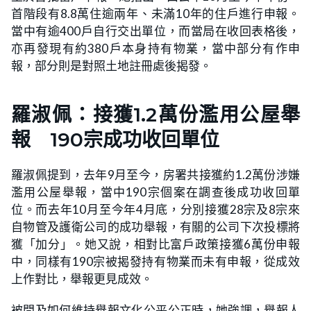
首階段有8.8萬住逾兩年、未滿10年的住戶進行申報。
當中有逾400戶自行交出單位，而當局在收回表格後，
亦再發現有約380戶本身持有物業，當中部分有作申
報，部分則是對照土地註冊處後揭發。
羅淑佩：接獲1.2萬份濫用公屋舉
報 190宗成功收回單位
羅淑佩提到，去年9月至今，房署共接獲約1.2萬份涉嫌
濫用公屋舉報，當中190宗個案在調查後成功收回單
位。而去年10月至今年4月底，分別接獲28宗及8宗來
自物管及護衛公司的成功舉報，有關的公司下次投標將
獲「加分」。她又說，相對比富戶政策接獲6萬份申報
中，同樣有190宗被揭發持有物業而未有申報，從成效
上作對比，舉報更見成效。
被問及如何維持舉報文化公平公正時，她強調，舉報人