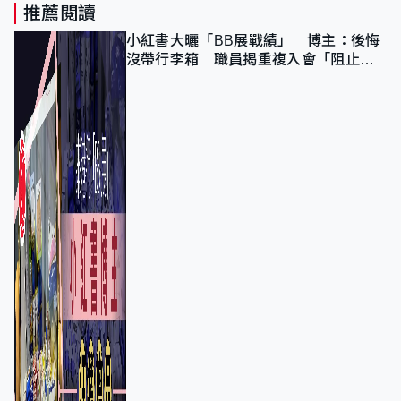
推薦閱讀
小紅書大曬「BB展戰績」 博主：後悔
沒帶行李箱 職員揭重複入會「阻止唔
到」