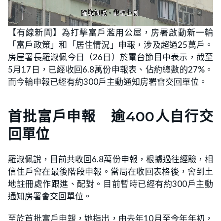
L
U
o
n
【有線新聞】為打擊富戶濫用公屋，房署啟動新一輪
a
m
d
u
「富戶政策」和「居住情況」申報，涉及超過25萬戶。
e
t
d
e
:
房屋署長羅淑佩今日（26日）於電台節目中表示，截至
6
6
5月17日，已經收回6.8萬份申報表、佔約總數的27%。
.
6
而今輪申報已經有約300戶主動通知房署會交回單位。
7
%
首批富戶申報 逾400人自行交
回單位
羅淑佩說，目前共收回6.8萬份申報，根據過往經驗，相
信住戶會在最後階段申報。當局在收回表格後，會到土
地註冊處作跟進、配對。目前暫時已經有約300戶主動
通知房署會交回單位。
至於首批富戶申報，她指出，由去年10月至今年年初，