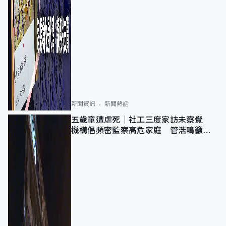
新聞資訊
新聞熱話
五歲童遭虐死｜社工三度家訪未察覺
機構倡頻密監察高危家庭 管浩鳴籲加
強跨部門協作