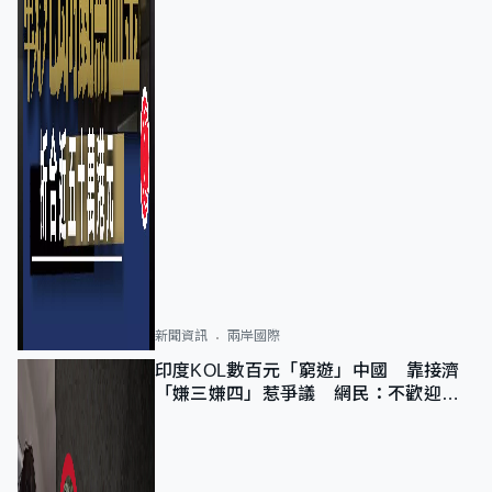
新聞資訊
兩岸國際
印度KOL數百元「窮遊」中國 靠接濟
「嫌三嫌四」惹爭議 網民：不歡迎劣
質旅客