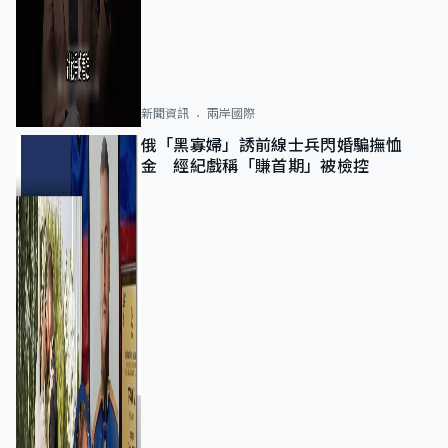
新聞資訊
兩岸國際
俄「黑寡婦」誘前線士兵閃婚騙撫恤
金 經紀戲稱「賺首期」被檢控