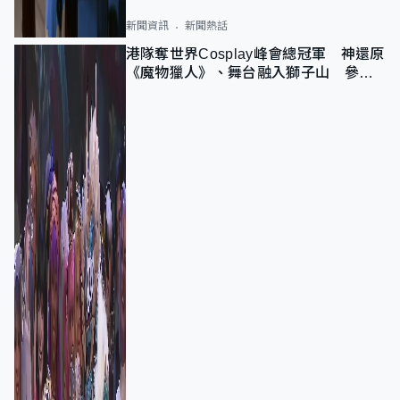
新聞資訊
新聞熱話
港隊奪世界Cosplay峰會總冠軍 神還原
《魔物獵人》、舞台融入獅子山 參賽
者：讓大家認識香港