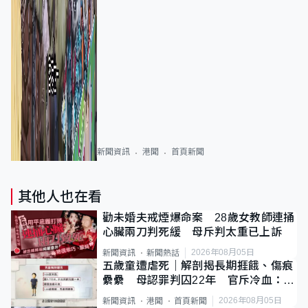
新聞資訊
港聞
首頁新聞
其他人也在看
勸未婚夫戒煙爆命案 28歲女教師連捅
心臟兩刀判死緩 母斥判太重已上訴
2026年08月05日
新聞資訊
新聞熱話
五歲童遭虐死｜解剖揭長期捱餓、傷痕
纍纍 母認罪判囚22年 官斥冷血：同
類案最惡劣
2026年08月05日
新聞資訊
港聞
首頁新聞