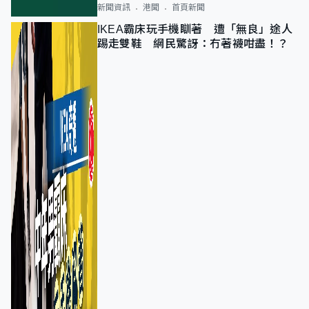
新聞資訊
港聞
首頁新聞
IKEA霸床玩手機瞓著 遭「無良」途人
踢走雙鞋 網民驚訝：冇著襪咁盡！？