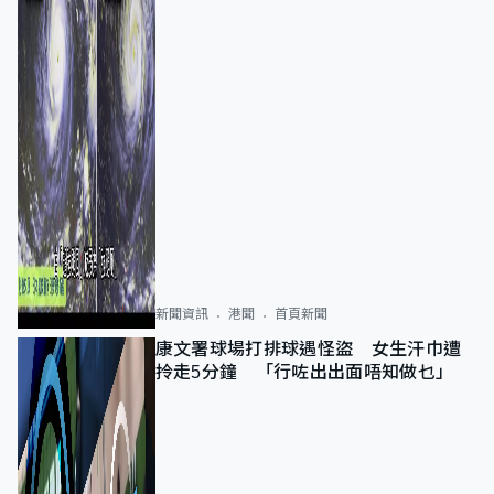
新聞資訊
港聞
首頁新聞
康文署球場打排球遇怪盜 女生汗巾遭
拎走5分鐘 「行咗出出面唔知做乜」