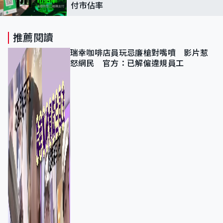
付市佔率
推薦閱讀
瑞幸咖啡店員玩忌廉槍對嘴噴 影片惹
怒網民 官方：已解僱違規員工