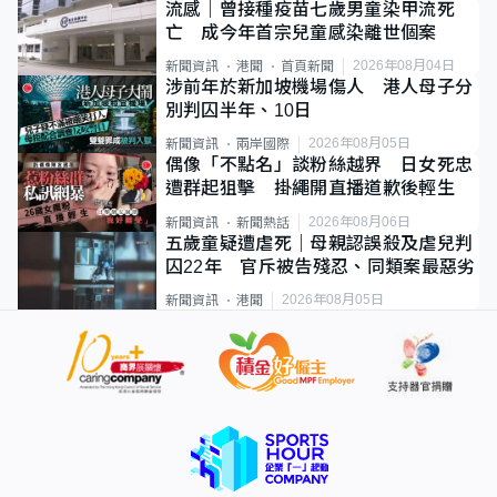
流感｜曾接種疫苗七歲男童染甲流死
亡 成今年首宗兒童感染離世個案
2026年08月04日
新聞資訊
港聞
首頁新聞
涉前年於新加坡機場傷人 港人母子分
別判囚半年、10日
2026年08月05日
新聞資訊
兩岸國際
偶像「不點名」談粉絲越界 日女死忠
遭群起狙擊 掛繩開直播道歉後輕生
2026年08月06日
新聞資訊
新聞熱話
五歲童疑遭虐死｜母親認誤殺及虐兒判
囚22年 官斥被告殘忍、同類案最惡劣
2026年08月05日
新聞資訊
港聞