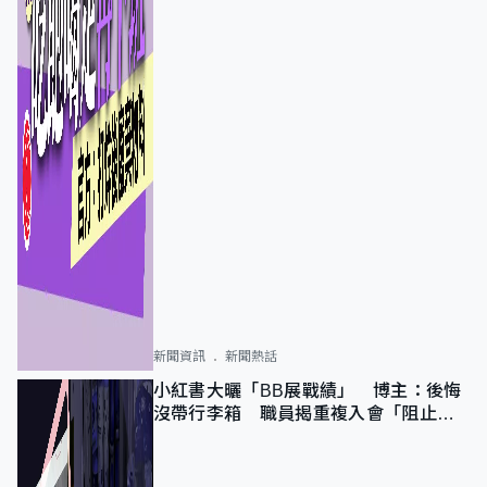
新聞資訊
新聞熱話
小紅書大曬「BB展戰績」 博主：後悔
沒帶行李箱 職員揭重複入會「阻止唔
到」