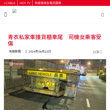
i-CABLE
HOY TV
有線寬頻及電訊服務
返回
青衣私家車撞貨櫃車尾 司機女乘客受
按輸入鍵開始搜尋
傷
有線新聞
2024年06月23日
分享