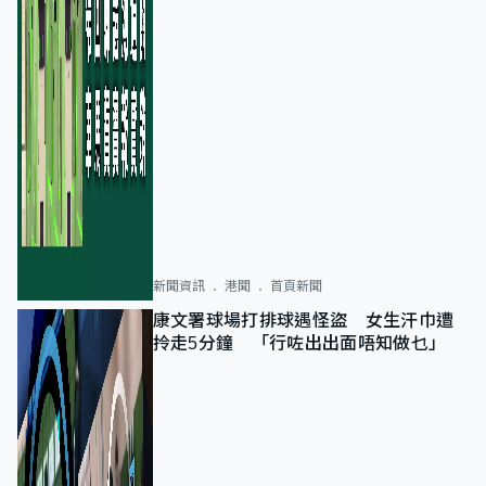
新聞資訊
港聞
首頁新聞
康文署球場打排球遇怪盜 女生汗巾遭
拎走5分鐘 「行咗出出面唔知做乜」