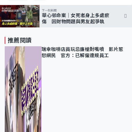
下一則新聞
華心邨命案｜女死者身上多處瘀
傷 因財物問題與男友起爭執
推薦閱讀
瑞幸咖啡店員玩忌廉槍對嘴噴 影片惹
怒網民 官方：已解僱違規員工