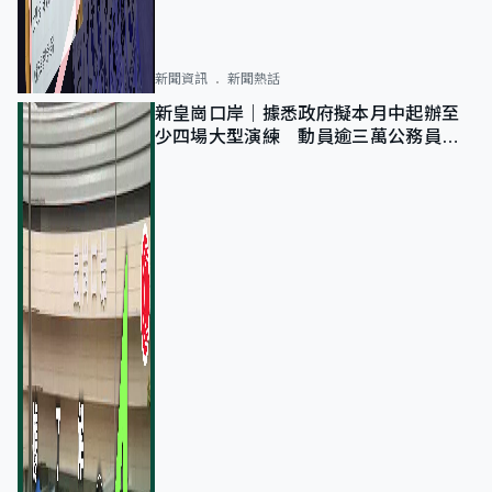
新聞資訊
新聞熱話
新皇崗口岸｜據悉政府擬本月中起辦至
少四場大型演練 動員逾三萬公務員人
次測試