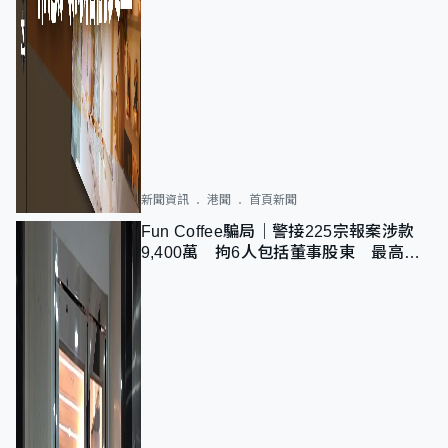
新聞資訊
港聞
首頁新聞
Fun Coffee騙局｜警接225宗報案涉款
9,400萬 拘6人包括董事股東 最高金
額一宗涉近千萬