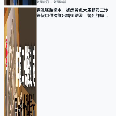
新聞資訊
新聞熱話
調亂胚胎樣本｜據悉希愈大馬籍員工涉
錄假口供掩飾出錯後離港 警列詐騙
正通緝在逃人士