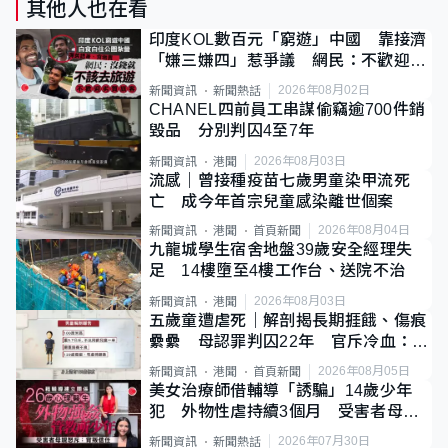
其他人也在看
印度KOL數百元「窮遊」中國 靠接濟
「嫌三嫌四」惹爭議 網民：不歡迎劣
質旅客
2026年08月02日
新聞資訊
新聞熱話
CHANEL四前員工串謀偷竊逾700件銷
毀品 分別判囚4至7年
2026年08月03日
新聞資訊
港聞
流感｜曾接種疫苗七歲男童染甲流死
亡 成今年首宗兒童感染離世個案
2026年08月04日
新聞資訊
港聞
首頁新聞
九龍城學生宿舍地盤39歲安全經理失
足 14樓墮至4樓工作台、送院不治
2026年08月03日
新聞資訊
港聞
五歲童遭虐死｜解剖揭長期捱餓、傷痕
纍纍 母認罪判囚22年 官斥冷血：同
類案最惡劣
2026年08月05日
新聞資訊
港聞
首頁新聞
美女治療師借輔導「誘騙」14歲少年
犯 外物性虐持續3個月 受害者母：
要保護其他人
2026年07月30日
新聞資訊
新聞熱話