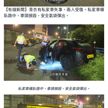
L
U
o
n
【有線新聞】青衣有私家車失事，兩人受傷。私家車橫
a
m
d
u
臥路中，車頭損毀，安全氣袋彈出。
e
t
d
e
:
8
1
.
8
2
%
私家車橫臥路中，車頭損毀，安全氣袋彈出。