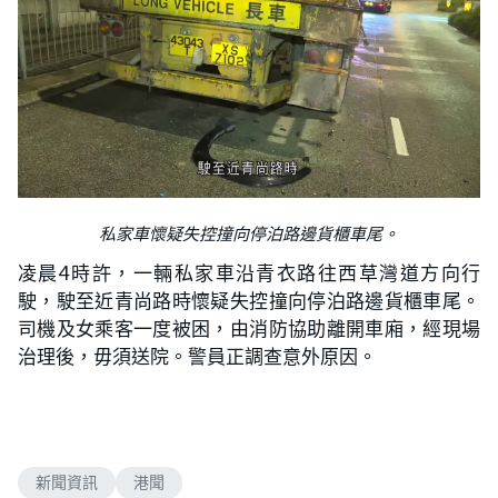
私家車懷疑失控撞向停泊路邊貨櫃車尾。
凌晨4時許，一輛私家車沿青衣路往西草灣道方向行
駛，駛至近青尚路時懷疑失控撞向停泊路邊貨櫃車尾。
司機及女乘客一度被困，由消防協助離開車廂，經現場
治理後，毋須送院。警員正調查意外原因。
新聞資訊
港聞