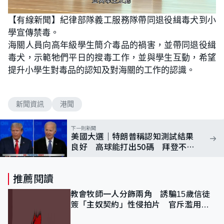
L
U
o
n
【有線新聞】紀律部隊義工服務隊帶同退役緝毒犬到小
a
m
d
u
學宣傳禁毒。
e
t
d
e
:
海關人員向高年級學生簡介毒品的禍害，並帶同退役緝
1
0
毒犬，示範牠們平日的搜毒工作，並與學生互動，希望
0
.
提升小學生對毒品的認知及對海關的工作的認識。
0
0
%
新聞資訊
港聞
下一則新聞
美國大選｜特朗普稱認知測試結果
良好 高球能打出50碼 拜登不甘
示弱下戰書
推薦閱讀
教會牧師一人分飾兩角 誘騙15歲信徒
簽「主奴契約」性侵拍片 官斥濫用教
友信任、二審判囚9年