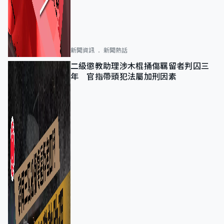
新聞資訊
新聞熱話
二級懲教助理涉木棍捅傷羈留者判囚三
年 官指帶頭犯法屬加刑因素