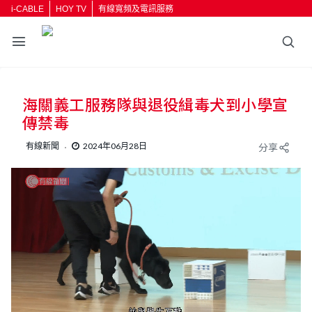
i-CABLE
HOY TV
有線寬頻及電訊服務
返回
海關義工服務隊與退役緝毒犬到小學宣
按輸入鍵開始搜尋
傳禁毒
有線新聞
2024年06月28日
分享