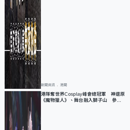
新聞資訊
港聞
港隊奪世界Cosplay峰會總冠軍 神還原
《魔物獵人》、舞台融入獅子山 參賽
者：讓大家認識香港