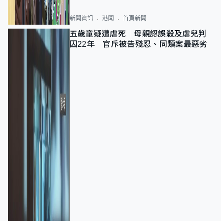
新聞資訊
港聞
首頁新聞
五歲童疑遭虐死｜母親認誤殺及虐兒判
囚22年 官斥被告殘忍、同類案最惡劣