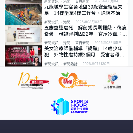
2026年08月04日
新聞資訊
港聞
首頁新聞
九龍城學生宿舍地盤39歲安全經理失
足 14樓墮至4樓工作台、送院不治
2026年08月03日
新聞資訊
港聞
五歲童遭虐死｜解剖揭長期捱餓、傷痕
纍纍 母認罪判囚22年 官斥冷血：同
類案最惡劣
2026年08月05日
新聞資訊
港聞
首頁新聞
美女治療師借輔導「誘騙」14歲少年
犯 外物性虐持續3個月 受害者母：
要保護其他人
2026年07月30日
新聞資訊
新聞熱話