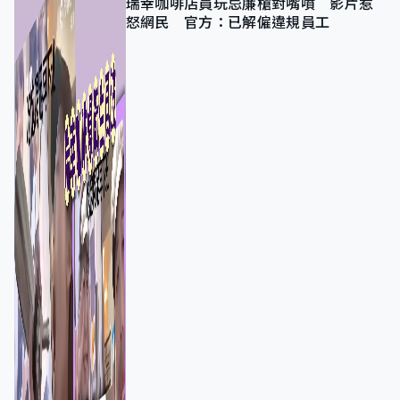
瑞幸咖啡店員玩忌廉槍對嘴噴 影片惹
怒網民 官方：已解僱違規員工