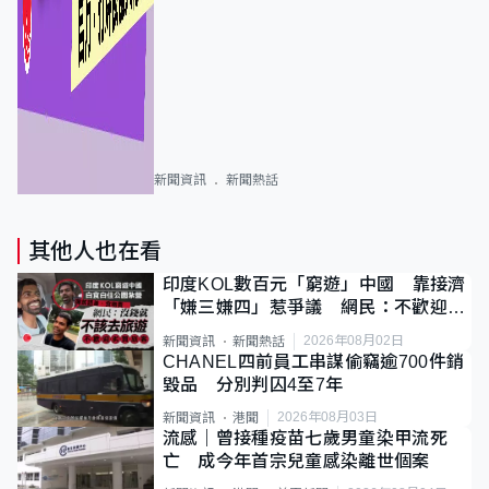
新聞資訊
新聞熱話
其他人也在看
印度KOL數百元「窮遊」中國 靠接濟
「嫌三嫌四」惹爭議 網民：不歡迎劣
質旅客
2026年08月02日
新聞資訊
新聞熱話
CHANEL四前員工串謀偷竊逾700件銷
毀品 分別判囚4至7年
2026年08月03日
新聞資訊
港聞
流感｜曾接種疫苗七歲男童染甲流死
亡 成今年首宗兒童感染離世個案