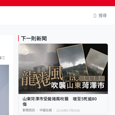
搜尋
下一則新聞
享
山東菏澤市受龍捲風吹襲 增至5死逾80
傷
2024年07月06日
新聞資訊
中國在線