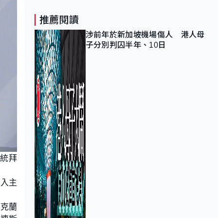
推薦閱讀
涉前年於新加坡機場傷人 港人母
子分別判囚半年、10日
統拜
，入主
烏克蘭