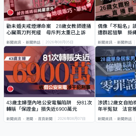
勸未婚夫戒煙爆命案 28歲女教師連捅
偶像「不點名」
心臟兩刀判死緩 母斥判太重已上訴
遭群起狙擊 掛
2026年08月05日
新聞資訊
新聞熱話
新聞資訊
新聞熱話
43歲主婦墮內地公安電騙陷阱 分81次
涉誘12歲女自拍
轉賬「保證金」損失近6900萬元
年半冤獄 法官
2026年08月07日
新聞資訊
港聞
首頁新聞
新聞資訊
新聞熱話