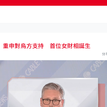
按輸入鍵開始搜尋
 重申對烏方支持 首位女財相誕生
分