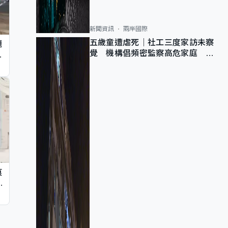
新聞資訊
兩岸國際
五歲童遭虐死｜社工三度家訪未察
題
覺 機構倡頻密監察高危家庭 管
墮
浩鳴籲加強跨部門協作
痕
同