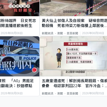
談粉絲越界 日女死忠
黃大仙上邨傷人及自殺案 疑噪音問
繩開直播道歉後輕生
動殺機 死者持菜刀斬傷樓上鄰居後
斃
2026年08月06日
2026年08月08日
新聞資訊
港聞
首頁新聞
祼照 「A0」男捱足
五歲童遭虐死｜解剖揭長期捱餓、傷
推翻裁決：抄錯標點
纍纍 母認罪判囚22年 官斥冷血：
類案最惡劣
2026年08月06日
2026年08月05日
新聞資訊
港聞
首頁新聞