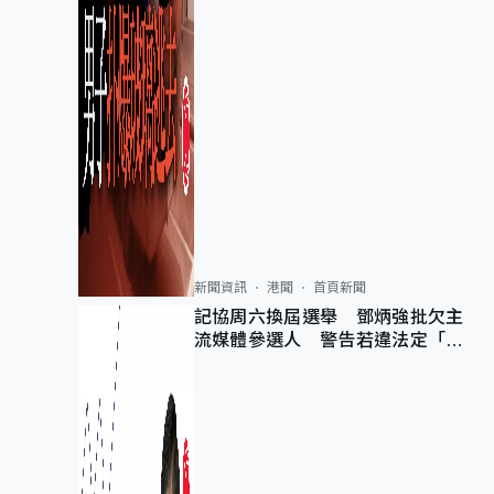
新聞資訊
港聞
首頁新聞
記協周六換屆選舉 鄧炳強批欠主
流媒體參選人 警告若違法定「釘
死你」