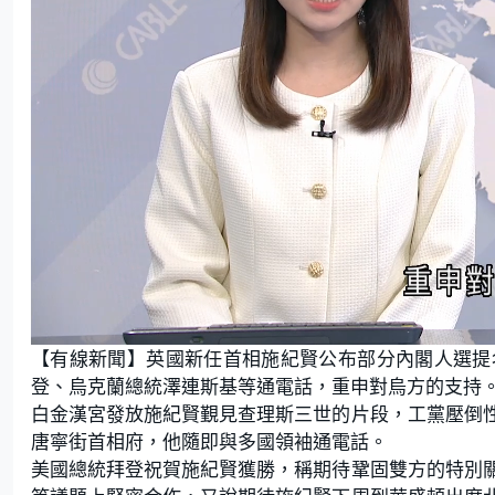
L
U
o
n
【有線新聞】英國新任首相施紀賢公布部分內閣人選提
a
m
d
u
e
t
登、烏克蘭總統澤連斯基等通電話，重申對烏方的支持
d
e
:
白金漢宮發放施紀賢覲見查理斯三世的片段，工黨壓倒
3
6
.
唐寧街首相府，他隨即與多國領袖通電話。
7
3
美國總統拜登祝賀施紀賢獲勝，稱期待鞏固雙方的特別
%