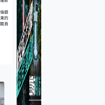
澤連斯
英倫銀
中東的
要閣員