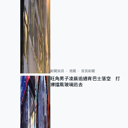
新聞資訊
港聞
首頁新聞
旺角男子凌晨追通宵巴士落空 打
爆擋風玻璃逃去