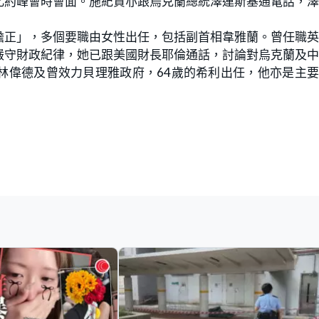
北約峰會時會面。施紀賢亦跟烏克蘭總統澤連斯基通電話，
擔正」，多個要職由女性出任，包括副首相韋雅蘭。曾任職
嚴守財政紀律，她已跟美國財長耶倫通話，討論對烏克蘭及
林偉德及曾效力貝理雅政府，64歲的希利出任，他亦是主