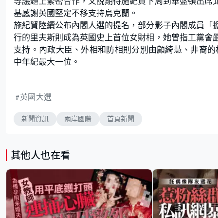
等議題上緊密合作，又說期待施紀賢下周到華盛頓出席
基感謝英國堅定不移支持烏克蘭。
施紀賢陸續公布內閣人選的提名，部分影子內閣成員「
行的里夫斯則成為英國史上首位女財相，她曾指工黨會
支持。內政大臣、外相和防相則分別由顧綺慧、非裔的
中年紀最大一位。
英國大選
新聞資訊
兩岸國際
首頁新聞
其他人也在看